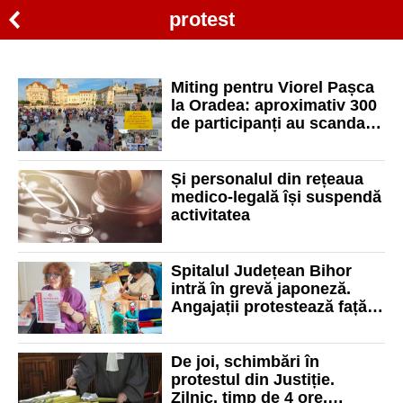
protest
Miting pentru Viorel Pașca
la Oradea: aproximativ 300
de participanți au scandat
„DIICOT, rușine” și „Presa
mincinoasă”
Și personalul din rețeaua
medico-legală își suspendă
activitatea
Spitalul Județean Bihor
intră în grevă japoneză.
Angajații protestează față
de noua lege a salarizării
De joi, schimbări în
protestul din Justiție.
Zilnic, timp de 4 ore,