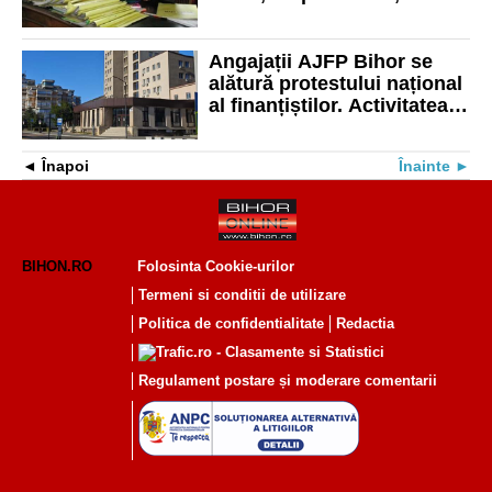
grefierii vor participa doar
la cauzele urgente
Angajații AJFP Bihor se
alătură protestului național
al finanțiștilor. Activitatea
ar putea fi blocată joi
Înapoi
Înainte
BIHON.RO
Folosinta Cookie-urilor
Termeni si conditii de utilizare
Politica de confidentialitate
Redactia
Regulament postare și moderare comentarii