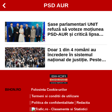
PSD AUR
Șase parlamentari UNIT
refuză să voteze moțiunea
PSD-AUR și critică lipsa
unor soluții concrete
Doar 1 din 4 români au
încredere în sistemul
național de justiție. Peste
70% din cetățeni cred că
legea nu se aplică egal
BIHON.RO
Folosinta Cookie-urilor
Termeni si conditii de utilizare
Politica de confidentialitate
Redactia