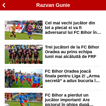
Razvan Gunie
Cel mai vechi jucător din
lot a plecat si va fi
adversarul lui FC Bihor în
viitorul sezon
Trei jucători de la FC Bihor
Oradea au prins echipa
lunii mai alcătuită de FRF
FC Bihor Oradea joacă
finala pentru Liga 2! „Arma
secretă” a adus bucuria în
minutul 111!
FC Bihor a pierdut un
jucător important! Are
piciorul în ghips după