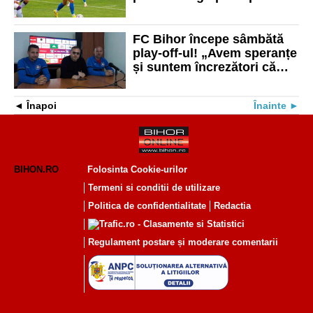
derby-ul cu Poli!
FC Bihor începe sâmbătă
play-off-ul! „Avem speranțe
și suntem încrezători că
putem promova în Liga 2”
Înapoi
Înainte
BIHON.RO
Folosinta Cookie-urilor
Termeni si conditii de utilizare
Politica de confidentialitate
Redactia
Regulament postare și moderare comentarii