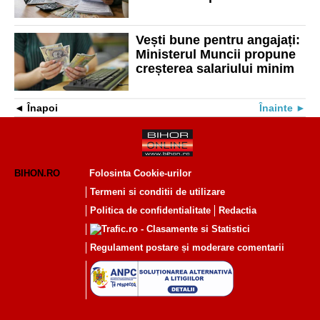
și CASS după majorarea
salariului minim
Vești bune pentru angajați:
Ministerul Muncii propune
creșterea salariului minim
Înapoi
Înainte
BIHON.RO
Folosinta Cookie-urilor
Termeni si conditii de utilizare
Politica de confidentialitate
Redactia
Regulament postare și moderare comentarii