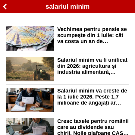
salariul minim
Vechimea pentru pensie se
scumpește din 1 iulie: cât
va costa un an de
contribuții
Salariul minim va fi unificat
din 2026: agricultura și
industria alimentară,
aliniate la nivel național
Salariul minim va crește de
la 1 iulie 2026. Peste 1,7
milioane de angajați ar
putea beneficia de majorare
Cresc taxele pentru românii
care au dividende sau
chirii. Noile plafoane CAS