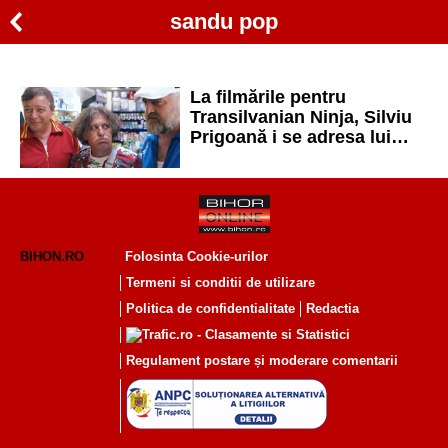
sandu pop
La filmările pentru
Transilvanian Ninja, Silviu
Prigoană i se adresa lui
Sebastian Lupu cu
apelativul „Excelenţă”
BIHON.RO
Folosinta Cookie-urilor
Termeni si conditii de utilizare
Politica de confidentialitate
Redactia
Regulament postare și moderare comentarii