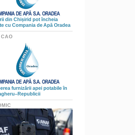
ii din Chișirid pot încheia
te cu Compania de Apă Oradea
 CAO
erea furnizării apei potabile în
gheru–Republicii
OMIC