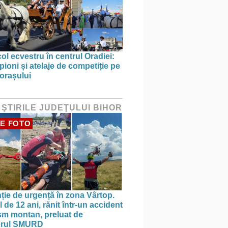
ol ecvestru în centrul Oradiei:
ioni și atelaje de competiție pe
 orașului
 ŞTIRILE JUDEŢULUI BIHOR
E FOTO
nție de urgență în zona Vârtop.
 de 12 ani, rănit într-un accident
ism montan, preluat de
terul SMURD