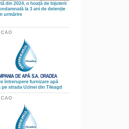
ă din 2024, o hoață de bijuterii
condamnată la 3 ani de detenție
în urmărire
 CAO
e întrerupere furnizare apă
ă pe strada Uzinei din Tileagd
 CAO