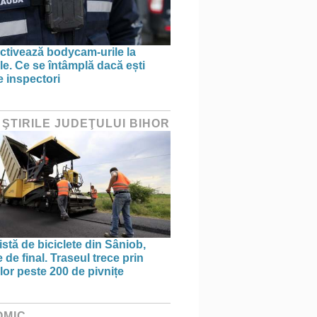
tivează bodycam-urile la
le. Ce se întâmplă dacă ești
e inspectori
 ŞTIRILE JUDEŢULUI BIHOR
stă de biciclete din Sâniob,
de final. Traseul trece prin
lor peste 200 de pivnițe
OMIC