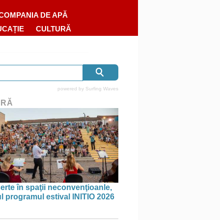
COMPANIA DE APĂ
UCAȚIE
CULTURĂ
powered by
Surfing Waves
URĂ
erte în spaţii neconvenţioanle,
ul programul estival INITIO 2026