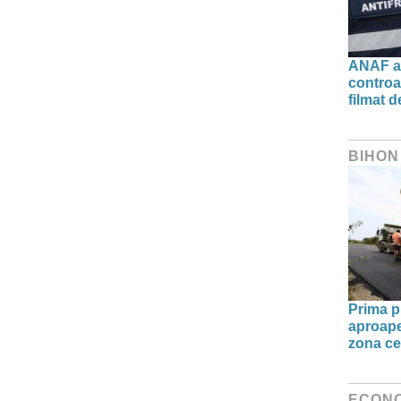
ANAF ac
controa
filmat d
BIHON
Prima pi
aproape 
zona ce
ECON