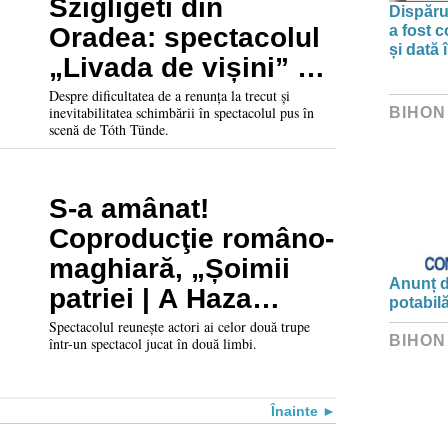
Szigligeti din
Dispărut
a fost 
Oradea: spectacolul
și dată 
„Livada de vișini” de
Anton Pavlovici
Despre dificultatea de a renunța la trecut și
inevitabilitatea schimbării în spectacolul pus în
BIHON
Cehov
scenă de Tóth Tünde.
S-a amânat!
Coproducţie româno-
maghiară, „Șoimii
Anunț d
patriei | A Haza
potabil
Sólymai” va avea
Spectacolul reunește actori ai celor două trupe
BIHON
într-un spectacol jucat în două limbi.
premiera în toamnă
Înainte