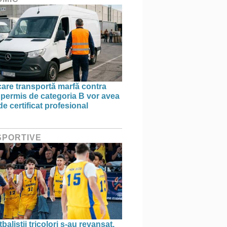
 care transportă marfă contra
 permis de categoria B vor avea
e certificat profesional
 SPORTIVE
aliștii tricolori s-au revanșat.