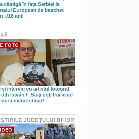
 câștigă în fața Serbiei la
natul European de baschet
n U16 ani!
URĂ
E FOTO
 şi interviu cu artistul fotograf
óth István / „Să-ţi poţi trăi visul
 lucru extraordinar!”
 ŞTIRILE JUDEŢULUI BIHOR
IDEO