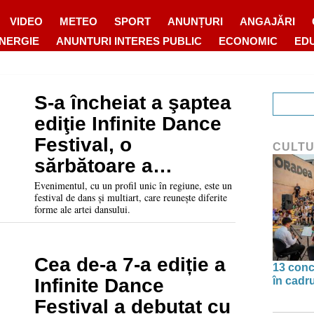
VIDEO
METEO
SPORT
ANUNȚURI
ANGAJĂRI
ENERGIE
ANUNTURI INTERES PUBLIC
ECONOMIC
ED
S-a încheiat a şaptea
ediţie Infinite Dance
Festival, o
CULT
sărbătoare a
diferitelor forme de
Evenimentul, cu un profil unic în regiune, este un
festival de dans și multiart, care reunește diferite
teatru-dans
forme ale artei dansului.
Cea de-a 7-a ediție a
13 conc
în cadr
Infinite Dance
Festival a debutat cu