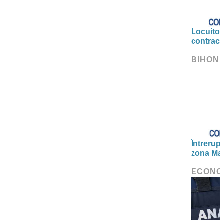
Locuitor
contrac
BIHON
Întrerup
zona Ma
ECON