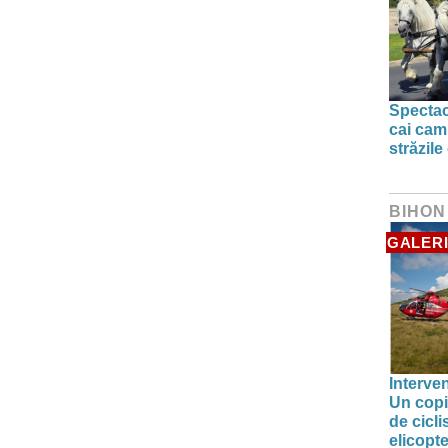
Spectac
cai camp
străzile
BIHON
GALERI
Interve
Un copil
de cicl
elicop