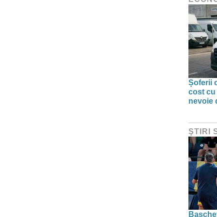
Șoferii
cost cu
nevoie d
ŞTIRI
Baschetb