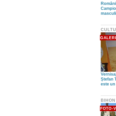
România
Campio
masculi
CULT
GALERI
Vernisaj
Ștefan T
este un
BIHON
FOTO-V