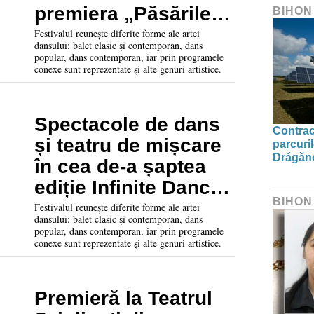
premiera „Păsările
BIHON
cerului” a
Festivalul reunește diferite forme ale artei
dansului: balet clasic și contemporan, dans
Ansamblului
popular, dans contemporan, iar prin programele
conexe sunt reprezentate și alte genuri artistice.
Profesionist
Nagyvárad
Spectacole de dans
Contrac
și teatru de mișcare
parcuril
Drăgăne
în cea de-a șaptea
ediție Infinite Dance
BIHON
Festival. Vezi
Festivalul reunește diferite forme ale artei
dansului: balet clasic și contemporan, dans
programul pe zile
popular, dans contemporan, iar prin programele
conexe sunt reprezentate și alte genuri artistice.
Premieră la Teatrul