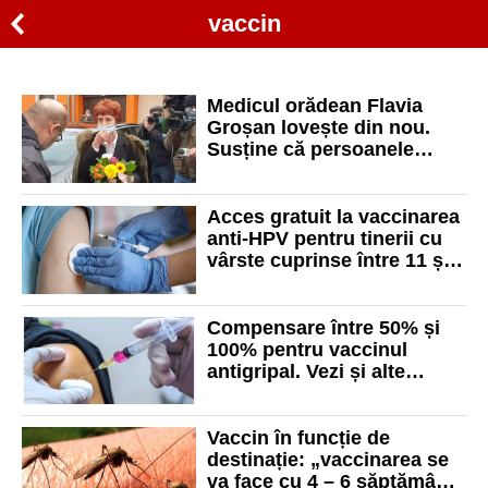
vaccin
Medicul orădean Flavia
Groșan lovește din nou.
Susține că persoanele
nevaccinate s-ar îmbolnăvi
dacă fac sex cu persoane
vaccinate anti-Covid
Acces gratuit la vaccinarea
anti-HPV pentru tinerii cu
vârste cuprinse între 11 și
26 de ani
Compensare între 50% și
100% pentru vaccinul
antigripal. Vezi și alte
vaccinuri compensate
Vaccin în funcție de
destinație: „vaccinarea se
va face cu 4 – 6 săptămâni