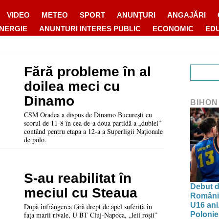
VIDEO
METEO
SPORT
ANUNȚURI
ANGAJĂRI
ENERGIE
ANUNTURI INTERES PUBLIC
ECONOMIC
ED
Fără probleme în al
doilea meci cu
Dinamo
BIHON
CSM Oradea a dispus de Dinamo București cu
scorul de 11-8 în cea de-a doua partidă a „dublei”
contând pentru etapa a 12-a a Superligii Naționale
de polo.
S-au reabilitat în
Debut d
meciul cu Steaua
Românie
U16 ani.
După înfrângerea fără drept de apel suferită în
Polonie
fața marii rivale, U BT Cluj-Napoca, „leii roșii”