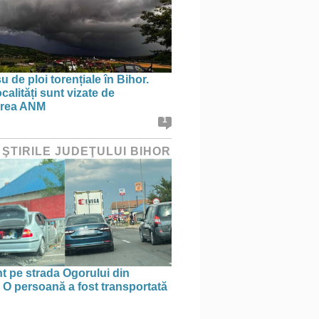
 de ploi torențiale în Bihor.
calități sunt vizate de
area ANM
1
 ŞTIRILE JUDEŢULUI BIHOR
t pe strada Ogorului din
 O persoană a fost transportată