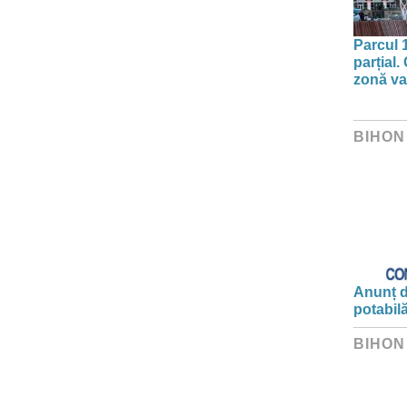
Parcul 
parțial.
zonă va 
BIHON
Anunț d
potabil
BIHON