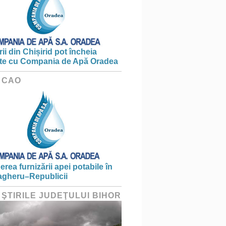
ii din Chișirid pot încheia
te cu Compania de Apă Oradea
 CAO
erea furnizării apei potabile în
gheru–Republicii
 ŞTIRILE JUDEŢULUI BIHOR