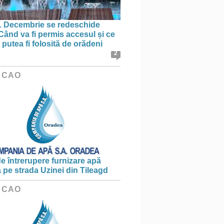
1 Decembrie se redeschide
 Când va fi permis accesul și ce
putea fi folosită de orădeni
2
 CAO
e întrerupere furnizare apă
ă pe strada Uzinei din Tileagd
 CAO