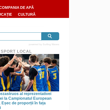
COMPANIA DE APĂ
UCAȚIE
CULTURĂ
powered by
Surfing Waves
 SPORT LOCAL
ezastruos al reprezentativei
i la Campionatul European
 Eșec de proporții în fața
i