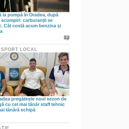
ă la pompă în Oradea, după
 scumpiri: carburanții se
sc. Cât costă acum benzina și
na
3
 SPORT LOCAL
dea pregătește noul sezon de
ă cu cel mai tânăr staff tehnic
mai tânără echipă
ȚIE