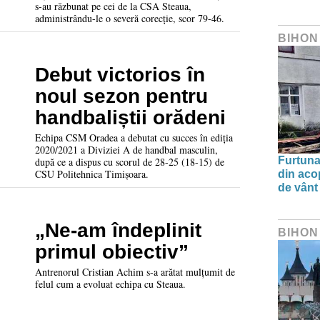
s-au răzbunat pe cei de la CSA Steaua,
administrându-le o severă corecție, scor 79-46.
BIHON
Debut victorios în
noul sezon pentru
handbaliștii orădeni
Echipa CSM Oradea a debutat cu succes în ediția
2020/2021 a Diviziei A de handbal masculin,
Furtuna 
după ce a dispus cu scorul de 28-25 (18-15) de
CSU Politehnica Timișoara.
din aco
de vânt
„Ne-am îndeplinit
BIHON
primul obiectiv”
Antrenorul Cristian Achim s-a arătat mulțumit de
felul cum a evoluat echipa cu Steaua.