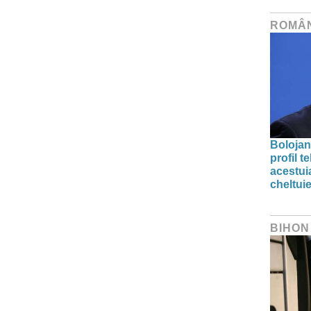
ROMÂ
Bolojan
profil 
acestuia
cheltuie
BIHON