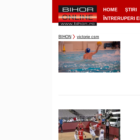
HOME
ŞTIRI
ÎNTRERUPERI 
BIHON
victorie csm