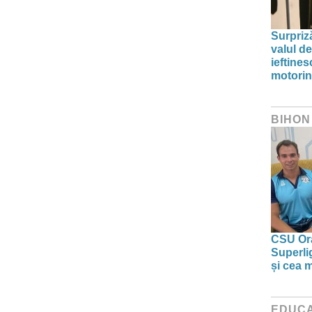
Surpriz
valul de
ieftine
motori
BIHON
CSU Ora
Superlig
și cea 
EDUCA