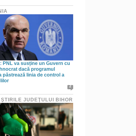
NIA
: PNL va susține un Guvern cu
tehnocrat dacă programul
 păstrează linia de control a
lilor
2
 ŞTIRILE JUDEŢULUI BIHOR