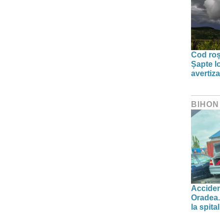
Cod roșu
Șapte lo
avertiz
BIHON
Acciden
Oradea.
la spital