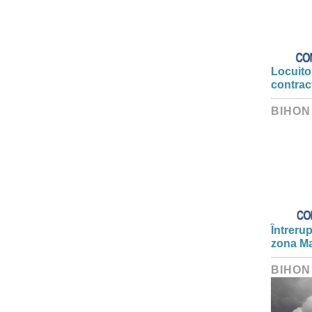
Locuitor
contrac
BIHON
Întrerup
zona Ma
BIHON