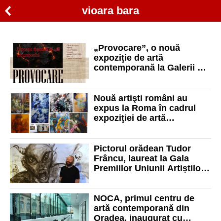
vioara bara
„Provocare”, o nouă
expoziţie de artă
contemporană la Galerii de
Artă -Reperaj. Cetate
Oradea
Nouă artişti români au
expus la Roma în cadrul
expoziţiei de artă
contemporană „Iubire şi
revoltă”
Pictorul orădean Tudor
Frâncu, laureat la Gala
Premiilor Uniunii Artiștilor
Plastici din România. „Este
un premiu care mă
onorează”
NOCA, primul centru de
artă contemporană din
Oradea, inaugurat cu