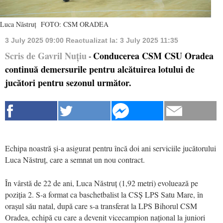
Luca Năstruț FOTO: CSM ORADEA
3 July 2025 09:00
Reactualizat la:
3 July 2025 11:35
Scris de Gavril Nuțiu
Conducerea CSM CSU Oradea
-
continuă demersurile pentru alcătuirea lotului de
jucători pentru sezonul următor.
Echipa noastră și-a asigurat pentru încă doi ani serviciile jucătorului
Luca Năstruț, care a semnat un nou contract.
În vârstă de 22 de ani, Luca Năstruț (1,92 metri) evoluează pe
poziția 2. S-a format ca baschetbalist la CSȘ LPS Satu Mare, în
orașul său natal, după care s-a transferat la LPS Bihorul CSM
Oradea, echipă cu care a devenit vicecampion național la juniori