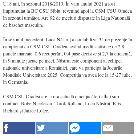
U18 ani, în sezonul 2018/2019. În vara anului 2021 a fost
împrumutat la BC CSU Sibiu, revenind apoi la CSM CSU Oradea
în sezonul următor. Are 92 de meciuri disputate în Liga Națională
de baschet masculin.
În sezonul precedent, Luca Năstruț a contabilizat 34 de prezențe în
campionat cu CSM CSU Oradea, având medii statistice de 2,8
puncte marcate, 0,6 recuperări, 0,4 pase decisive și 2,7 la eficiență,
în 9 minute jucate pe meci. Năstruț este component al echipei
naționale universitare a României, care va participa la Jocurile
Mondiale Universitare 2025. Competiția va avea loc la 15-27 iulie,
în Germania.
CSM CSU Oradea are la ora actuală cinci jucători aflați sub
contract: Bobe Nicolescu, Török Rolland, Luca Năstruț, Kris
Richard și Jaizec Lotee.