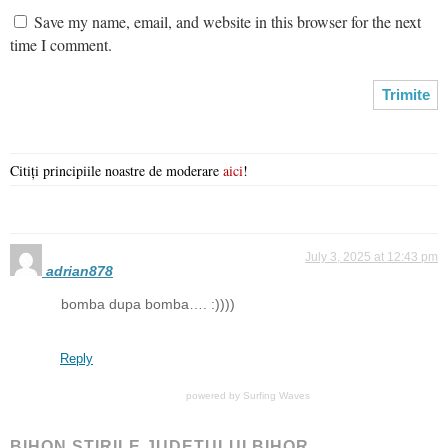
Save my name, email, and website in this browser for the next
time I comment.
Citiți principiile noastre de moderare
aici
!
July 3, 2025 at 12:43 pm
adrian878
bomba dupa bomba…. :))))
Reply
powered by
Surfing Waves
BIHON ŞTIRILE JUDEŢULUI BIHOR