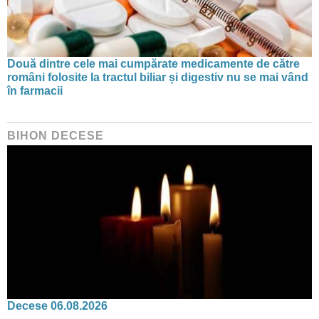
Două dintre cele mai cumpărate medicamente de către
români folosite la tractul biliar și digestiv nu se mai vând
în farmacii
BIHON DECESE
Decese 06.08.2026