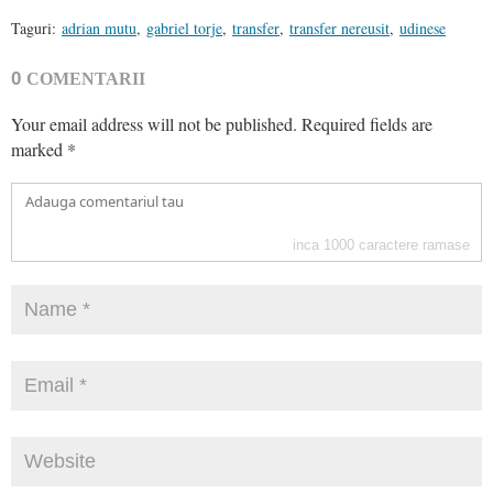
Taguri:
adrian mutu
,
gabriel torje
,
transfer
,
transfer nereusit
,
udinese
0
COMENTARII
Your email address will not be published.
Required fields are
marked
*
inca
1000
caractere ramase