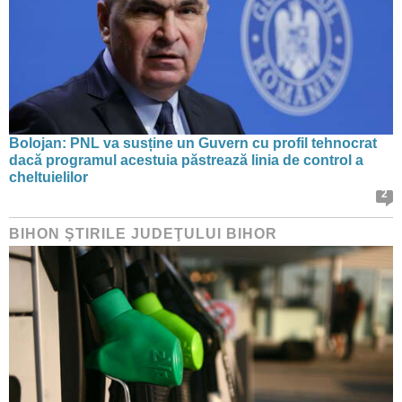
Bolojan: PNL va susține un Guvern cu profil tehnocrat
dacă programul acestuia păstrează linia de control a
cheltuielilor
2
BIHON ŞTIRILE JUDEŢULUI BIHOR