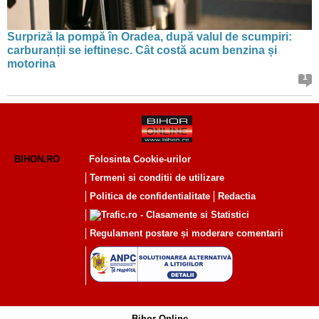
Surpriză la pompă în Oradea, după valul de scumpiri:
carburanții se ieftinesc. Cât costă acum benzina și
motorina
1
BIHON.RO
Folosinta Cookie-urilor
Termeni si conditii de utilizare
Politica de confidentialitate
Redactia
Regulament postare și moderare comentarii
Bihor Online