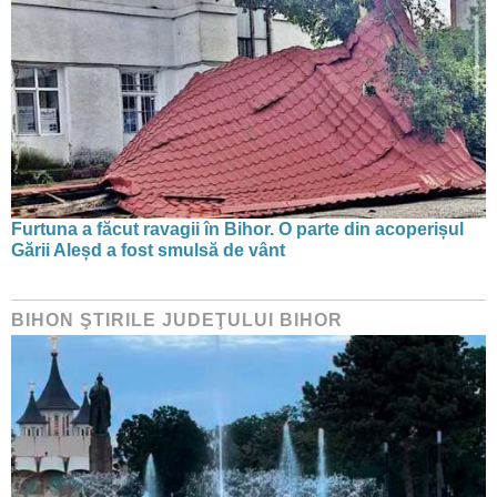
Furtuna a făcut ravagii în Bihor. O parte din acoperișul
Gării Aleșd a fost smulsă de vânt
BIHON ŞTIRILE JUDEŢULUI BIHOR