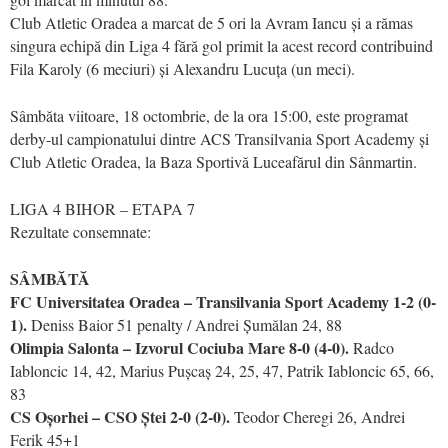
Club Atletic Oradea a marcat de 5 ori la Avram Iancu și a rămas
singura echipă din Liga 4 fără gol primit la acest record contribuind
Fila Karoly (6 meciuri) și Alexandru Lucuța (un meci).
Sâmbăta viitoare, 18 octombrie, de la ora 15:00, este programat
derby-ul campionatului dintre ACS Transilvania Sport Academy și
Club Atletic Oradea, la Baza Sportivă Luceafărul din Sânmartin.
LIGA 4 BIHOR – ETAPA 7
Rezultate consemnate:
SÂMBĂTĂ
FC Universitatea Oradea – Transilvania Sport Academy 1-2 (0-
1).
Deniss Baior 51 penalty / Andrei Șumălan 24, 88
Olimpia Salonta – Izvorul Cociuba Mare 8-0 (4-0).
Radco
Iabloncic 14, 42, Marius Pușcaș 24, 25, 47, Patrik Iabloncic 65, 66,
83
CS Oșorhei – CSO Ștei 2-0 (2-0).
Teodor Cheregi 26, Andrei
Ferik 45+1