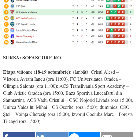
SURSA: SOFASCORE.RO
Etapa viitoare (18-19 octombrie):
sâmbătă, Crișul Aleșd –
Victoria Avram Iancu (ora 11:00), FC Universitatea Oradea –
Olimpia Salonta (ora 11:00); ACS Transilvania Sport Academy –
Club Atletic Oradea (ora 15:00, Baza Sportivă Luceafărul din
Sânmartin), ACS Vadu Crișului – CSC Nojorid Livada (ora 15:00),
Unirea Valea lui Mihai – CS Oșorhei (ora 15:00); duminică, CSO
Ștei – Voința Cheresig (ora 15:00), Izvorul Cociuba Mare – Foresta
Tileagd (ora 15:00).