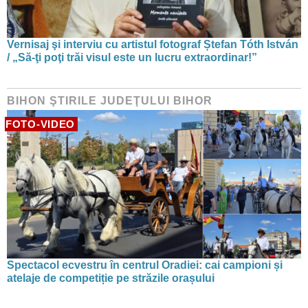
Vernisaj şi interviu cu artistul fotograf Ștefan Tóth István
/ „Să-ţi poţi trăi visul este un lucru extraordinar!”
BIHON ŞTIRILE JUDEŢULUI BIHOR
FOTO-VIDEO
Spectacol ecvestru în centrul Oradiei: cai campioni și
atelaje de competiție pe străzile orașului