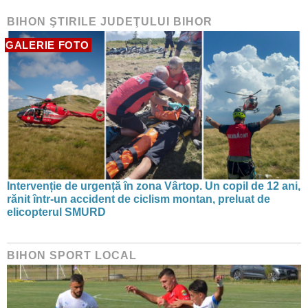
BIHON ŞTIRILE JUDEŢULUI BIHOR
GALERIE FOTO
Intervenție de urgență în zona Vârtop. Un copil de 12 ani,
rănit într-un accident de ciclism montan, preluat de
elicopterul SMURD
BIHON SPORT LOCAL