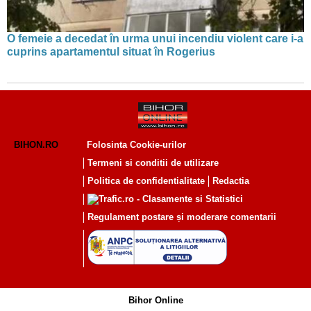
O femeie a decedat în urma unui incendiu violent care i-a
cuprins apartamentul situat în Rogerius
BIHON.RO
Folosinta Cookie-urilor
Termeni si conditii de utilizare
Politica de confidentialitate
Redactia
Regulament postare și moderare comentarii
Bihor Online