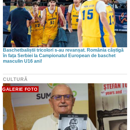
Baschetbaliștii tricolori s-au revanșat. România câștigă
în fața Serbiei la Campionatul European de baschet
masculin U16 ani!
CULTURĂ
GALERIE FOTO