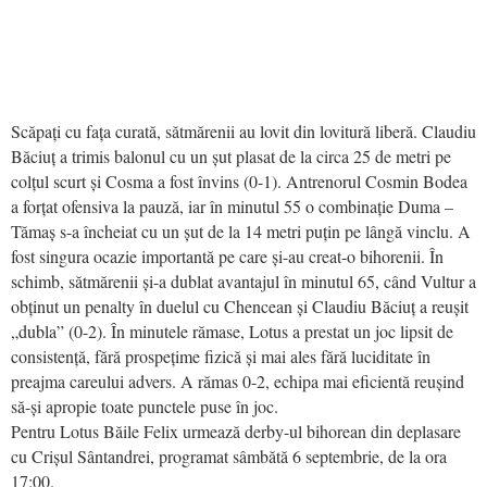
Scăpați cu fața curată, sătmărenii au lovit din lovitură liberă. Claudiu
Băciuț a trimis balonul cu un șut plasat de la circa 25 de metri pe
colțul scurt și Cosma a fost învins (0-1). Antrenorul Cosmin Bodea
a forțat ofensiva la pauză, iar în minutul 55 o combinație Duma –
Tămaș s-a încheiat cu un șut de la 14 metri puțin pe lângă vinclu. A
fost singura ocazie importantă pe care și-au creat-o bihorenii. În
schimb, sătmărenii și-a dublat avantajul în minutul 65, când Vultur a
obținut un penalty în duelul cu Chencean și Claudiu Băciuț a reușit
„dubla” (0-2). În minutele rămase, Lotus a prestat un joc lipsit de
consistență, fără prospețime fizică și mai ales fără luciditate în
preajma careului advers. A rămas 0-2, echipa mai eficientă reușind
să-și apropie toate punctele puse în joc.
Pentru Lotus Băile Felix urmează derby-ul bihorean din deplasare
cu Crișul Sântandrei, programat sâmbătă 6 septembrie, de la ora
17:00.