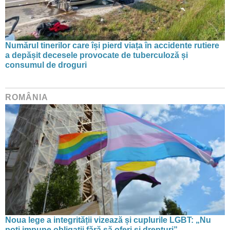
Numărul tinerilor care își pierd viața în accidente rutiere
a depășit decesele provocate de tuberculoză și
consumul de droguri
ROMÂNIA
Noua lege a integrității vizează și cuplurile LGBT: „Nu
poți impune obligații fără să oferi și drepturi”