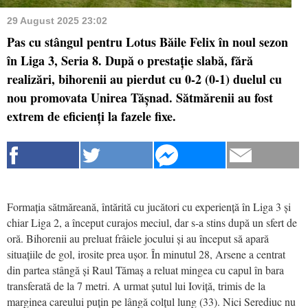
29 August 2025 23:02
Pas cu stângul pentru Lotus Băile Felix în noul sezon
în Liga 3, Seria 8. După o prestație slabă, fără
realizări, bihorenii au pierdut cu 0-2 (0-1) duelul cu
nou promovata Unirea Tășnad. Sătmărenii au fost
extrem de eficienți la fazele fixe.
Formația sătmăreană, întărită cu jucători cu experiență în Liga 3 și
chiar Liga 2, a început curajos meciul, dar s-a stins după un sfert de
oră. Bihorenii au preluat frâiele jocului și au început să apară
situațiile de gol, irosite prea ușor. În minutul 28, Arsene a centrat
din partea stângă și Raul Tămaș a reluat mingea cu capul în bara
transferată de la 7 metri. A urmat șutul lui Ioviță, trimis de la
marginea careului puțin pe lângă colțul lung (33). Nici Serediuc nu