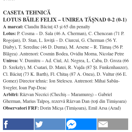
CASETA TEHNICĂ
LOTUS BĂILE FELIX – UNIREA TĂȘNAD 0-2 (0-1)
A marcat:
Claudiu Băciuț 43 și 65 din penalty
Lotus:
P. Cosma – D. Sala (46 A. Cherman), C. Chencean (71 P.
Rogojan), D. Stan, L. Ioviță – D. Ciurcui, G. Cherman (56 Y.
Diaby), T. Serediuc (46 D. Duma), M. Arsene – R. Tămaș (56 P.
Blăgea) .Antrenori: Cosmin Bodea, Ovidiu Morna, Nicolae Petre
Unirea:
V. Dumitru – Ad. Ciul, Al. Negrea, L. Caba, D. Groza (66
D. Szekely), M. Csatari, D. Matei, R. Vajda (87 Șt. Funkenhauzer),
Cl. Băciuț (73 K. Barth), Fl. Chitaș (87 A. Onea), D. Vultur (66 E.
Gomez) Director tehnic: Ion Stelescu. Antrenori: Mihai Sabău-
Svegler, Ioan Pap-Deac
Arbitri:
Răzvan Necrici (Chechiș – Maramureș) – Gabriel
Gherman, Marius Talpoș, rezervă Răzvan Dan (toți din Timișoara)
Observatori FRF:
Dorin Micșa (Timișoara), Emil Arsa (Arad)