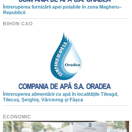
Întreruperea furnizării apei potabile în zona Magheru–
Republicii
BIHON CAO
Întreruperea alimentării cu apă în localitățile Tileagd,
Tilecuș, Șerghiș, Vârciorog și Fâșca
ECONOMIC