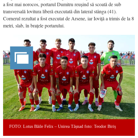
a fost mai norocos, portarul Dumitru reușind să scoată de sub
transversală lovitura liberă executată din lateral stânga (41).
Cornerul rezultat a fost executat de Arsene, iar Ioviță a trimis de la 8
metri, slab, în brațele portarului.
FOTO: Lotus Băile Felix – Unirea Tășnad foto: Teodor Biriș