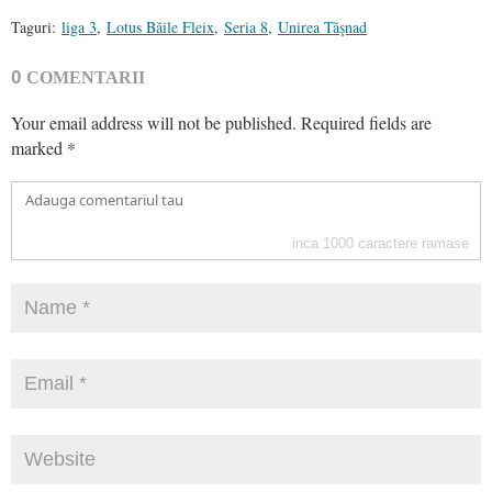
Taguri:
liga 3
,
Lotus Băile Fleix
,
Seria 8
,
Unirea Tăşnad
0
COMENTARII
Your email address will not be published.
Required fields are
marked
*
inca
1000
caractere ramase