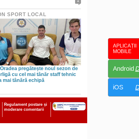
1
ON SPORT LOCAL
APLICAȚII
MOBILE
Android
D
Oradea pregătește noul sezon de
ligă cu cel mai tânăr staff tehnic
a mai tânără echipă
iOS
D
Regulament postare și
moderare comentarii