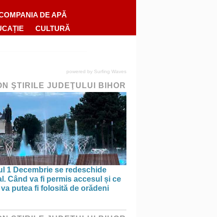
COMPANIA DE APĂ
UCAȚIE
CULTURĂ
powered by
Surfing Waves
ON ŞTIRILE JUDEŢULUI BIHOR
ul 1 Decembrie se redeschide
al. Când va fi permis accesul și ce
va putea fi folosită de orădeni