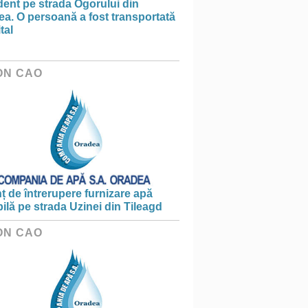
ent pe strada Ogorului din
a. O persoană a fost transportată
tal
ON CAO
 de întrerupere furnizare apă
ilă pe strada Uzinei din Tileagd
ON CAO