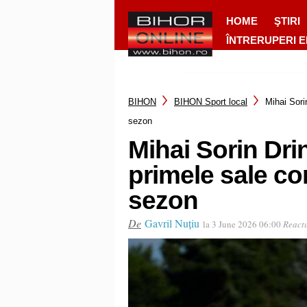
HOME
ŞTIRI
ÎNTRERUPERI 
BIHON
BIHON Sport local
Mihai Sori
sezon
Mihai Sorin Drin
primele sale co
sezon
De
Gavril Nuțiu
la 3 June 2026 06:00
Reactu