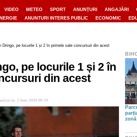
VIDEO
METEO
SPORT
ANUNȚURI
ANGAJĂRI
ENERGIE
ANUNTURI INTERES PUBLIC
ECONOMIC
ED
n Dringo, pe locurile 1 și 2 în primele sale concursuri din acest
BIH
go, pe locurile 1 și 2 în
ncursuri din acest
alizat la:
3 June 2026 09:59
Parc
parți
zonă 