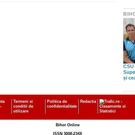
BIH
CSU 
Super
și ce
nta
Termeni si
Politica de
Redactia
-
conditii de
confidentialitate
utilizare
Bihor Online
ISSN 3008-234X