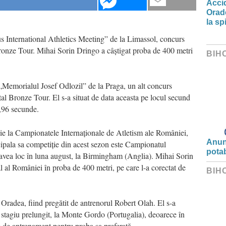
Accid
Orade
la spi
us International Athletics Meeting” de la Limassol, concurs
ronze Tour. Mihai Sorin Dringo a câștigat proba de 400 metri
BIH
la „Memorialul Josef Odlozil” de la Praga, un alt concurs
l Bronze Tour. El s-a situat de data aceasta pe locul secund
5,96 secunde.
ie la Campionatele Internaționale de Atletism ale României,
Anunț
cipala sa competiție din acest sezon este Campionatul
potab
a avea loc în luna august, la Birmingham (Anglia). Mihai Sorin
l al României în proba de 400 metri, pe care l-a corectat de
BIH
 Oradea, fiind pregătit de antrenorul Robert Olah. El s-a
un stagiu prelungit, la Monte Gordo (Portugalia), deoarece în
 de antrenament pentru proba sa preferată.