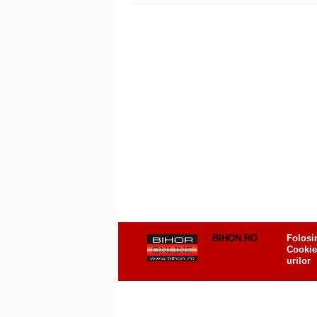
BIHON.RO
Folosi
Cookie
urilor