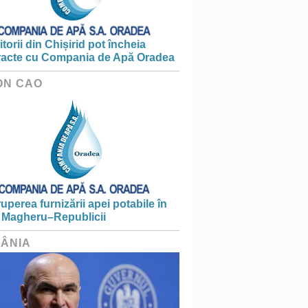
torii din Chișirid pot încheia
racte cu Compania de Apă Oradea
ON CAO
ruperea furnizării apei potabile în
 Magheru–Republicii
ÂNIA