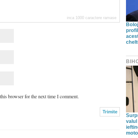
inca
1000
caractere ramase
Bolo
profi
acest
chelt
BIH
his browser for the next time I comment.
Surp
valul
iefti
moto