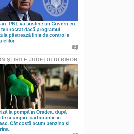
jan: PNL va susține un Guvern cu
l tehnocrat dacă programul
uia păstrează linia de control a
uielilor
2
ON ŞTIRILE JUDEŢULUI BIHOR
riză la pompă în Oradea, după
 de scumpiri: carburanții se
nesc. Cât costă acum benzina și
rina