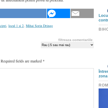
Locui
cont
cipri
,
locul 1 si 2
,
Mihai Sorin Dringo
BIH
filtreaza comentariile
Required fields are marked
*
Între
zona
ROM