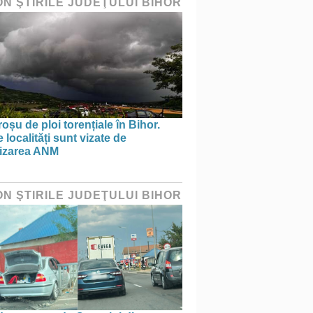
ON ŞTIRILE JUDEŢULUI BIHOR
oșu de ploi torențiale în Bihor.
 localități sunt vizate de
tizarea ANM
ON ŞTIRILE JUDEŢULUI BIHOR