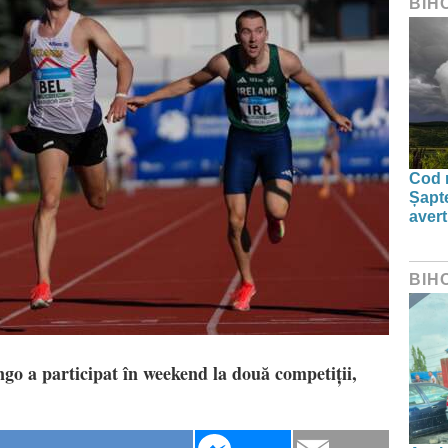
BIH
Cod r
Șapte
aver
BIH
go a participat în weekend la două competiții,