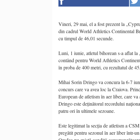
Vineri, 29 mai, el a fost prezent la „Cypr
din cadrul World Athletics Continental B
cu timpul de 46,01 secunde.
Luni, 1 iunie, atletul bihorean s-a aflat 
contând pentru World Athletics Continenta
în proba de 400 metri, cu rezultatul de 4
Mihai Sorin Dringo va concura la 6-7 iun
concurs care va avea loc la Craiova. Prin
European de atletism în aer liber, care v
Dringo este deținătorul recordului naționa
patru ori în ultimele sezoane.
Este legitimat la secția de atletism a CSM
pregătit pentru sezonul în aer liber într-
Oradea nu există condiții corespunzătoare