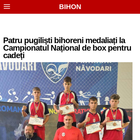
BIHON
Patru pugiliști bihoreni medaliați la
Campionatul Național de box pentru
cadeți