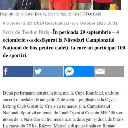
Pugiliștii de la Oșvat Boxing Club Girișu de Criș FOTO: FAN
6 October 2025 10:29
Reactualizat la:
6 October 2025 10:31
Scris de Teodor Biriș
În perioada 29 septembrie – 4
-
octombrie s-a desfășurat la Năvodari Campionatul
Național de box pentru cadeți, la care au participat 100
de sportivi.
După performanța reușită în luna mai la Cupa României, unde au
cucerit o medalie de aur și două de argint, pugiliștii de la Oșvat
Boxing Club Girișu de Criș s-au remarcat și la Campionatul
Național. Sportivii antrenați de Ionel Oșvat și Cosmin Mănăilă s-au
întors de la Năvodari cu trei medalii, una de argint și două de bronz.
La categoria 75 kg, Răzvan Marian a disputat finala cu Renato