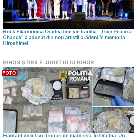
Rock Filarmonica Oradea ţine vie tradiția: „Give Peace a
Chance” a adunat din nou artiștii orădeni în memoria
Hiroshimei
BIHON ŞTIRILE JUDEŢULUI BIHOR
FOTO
Flagrant delict cu droguri de mare risc, în Oradea. Un