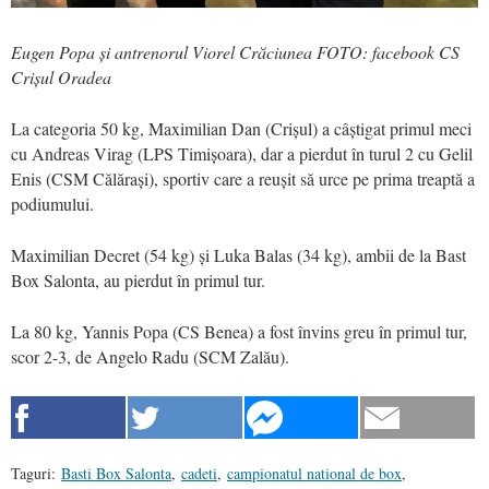
Eugen Popa și antrenorul Viorel Crăciunea FOTO: facebook CS
Crișul Oradea
La categoria 50 kg, Maximilian Dan (Crișul) a câștigat primul meci
cu Andreas Virag (LPS Timișoara), dar a pierdut în turul 2 cu Gelil
Enis (CSM Călărași), sportiv care a reușit să urce pe prima treaptă a
podiumului.
Maximilian Decret (54 kg) și Luka Balas (34 kg), ambii de la Bast
Box Salonta, au pierdut în primul tur.
La 80 kg, Yannis Popa (CS Benea) a fost învins greu în primul tur,
scor 2-3, de Angelo Radu (SCM Zalău).
Taguri:
Basti Box Salonta
,
cadeti
,
campionatul national de box
,