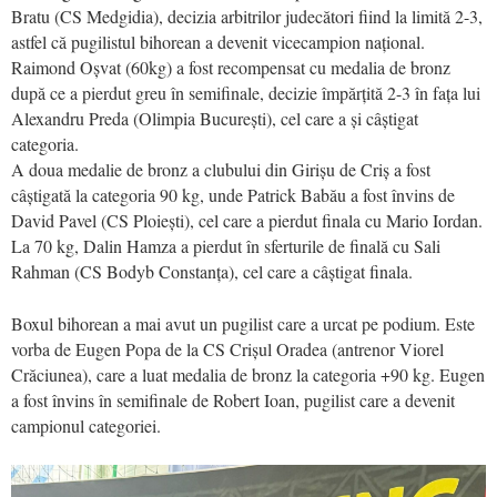
Bratu (CS Medgidia), decizia arbitrilor judecători fiind la limită 2-3,
astfel că pugilistul bihorean a devenit vicecampion național.
Raimond Oșvat (60kg) a fost recompensat cu medalia de bronz
după ce a pierdut greu în semifinale, decizie împărțită 2-3 în fața lui
Alexandru Preda (Olimpia București), cel care a și câștigat
categoria.
A doua medalie de bronz a clubului din Girișu de Criș a fost
câștigată la categoria 90 kg, unde Patrick Babău a fost învins de
David Pavel (CS Ploiești), cel care a pierdut finala cu Mario Iordan.
La 70 kg, Dalin Hamza a pierdut în sferturile de finală cu Sali
Rahman (CS Bodyb Constanța), cel care a câștigat finala.
Boxul bihorean a mai avut un pugilist care a urcat pe podium. Este
vorba de Eugen Popa de la CS Crișul Oradea (antrenor Viorel
Crăciunea), care a luat medalia de bronz la categoria +90 kg. Eugen
a fost învins în semifinale de Robert Ioan, pugilist care a devenit
campionul categoriei.