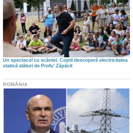
Un spectacol cu scântei: Copiii descoperă electricitatea
statică alături de Profu' Zăpăcit
ROMÂNIA