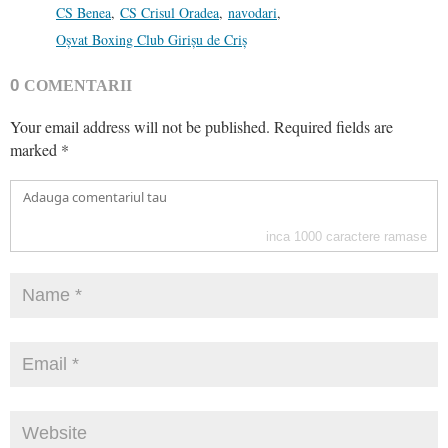
CS Benea
,
CS Crisul Oradea
,
navodari
,
Oșvat Boxing Club Girișu de Criș
0
COMENTARII
Your email address will not be published.
Required fields are
marked
*
inca
1000
caractere ramase