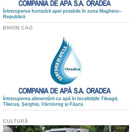
Întreruperea furnizării apei potabile în zona Magheru–
Republicii
BIHON CAO
Întreruperea alimentării cu apă în localitățile Tileagd,
Tilecuș, Șerghiș, Vârciorog și Fâșca
CULTURĂ