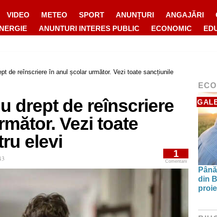
VIDEO
METEO
SPORT
ANUNȚURI
ANGAJĂRI
ENERGIE
ANUNTURI INTERES PUBLIC
ECONOMIC
ED
pt de reînscriere în anul școlar următor. Vezi toate sancțiunile
ECO
u drept de reînscriere
GALE
rmător. Vezi toate
ru elevi
1
43
Comentarii
Până 
din B
proie