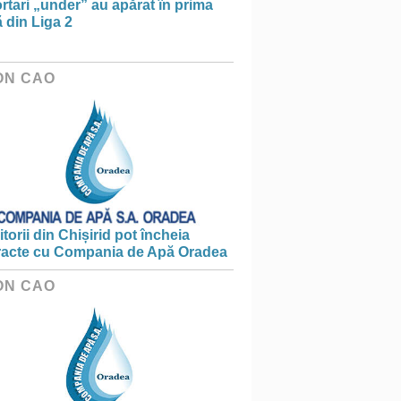
rtari „under” au apărat în prima
 din Liga 2
ON CAO
torii din Chișirid pot încheia
racte cu Compania de Apă Oradea
ON CAO