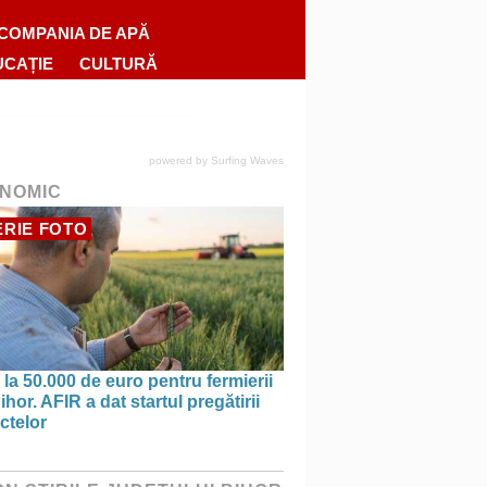
COMPANIA DE APĂ
UCAȚIE
CULTURĂ
powered by
Surfing Waves
NOMIC
RIE FOTO
la 50.000 de euro pentru fermierii
ihor. AFIR a dat startul pregătirii
ctelor