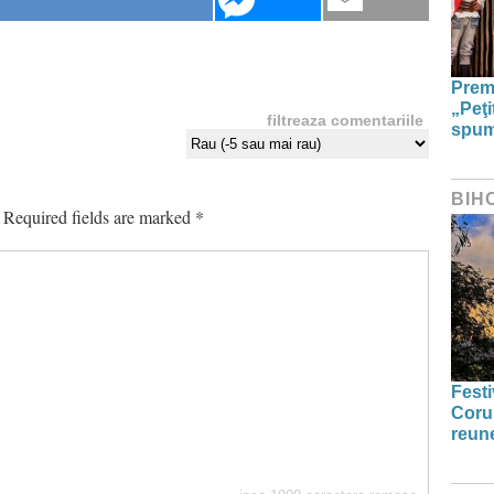
Premi
„Peţi
filtreaza comentariile
spumo
BIH
Required fields are marked
*
Festi
Coru
reun