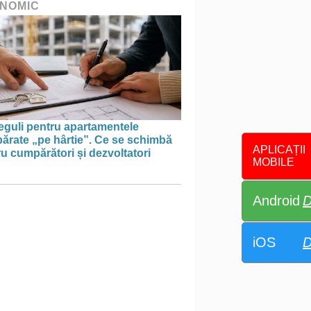
NOMIC
eguli pentru apartamentele
ărate „pe hârtie”. Ce se schimbă
APLICAȚII
u cumpărători și dezvoltatori
MOBILE
Android
D
iOS
D