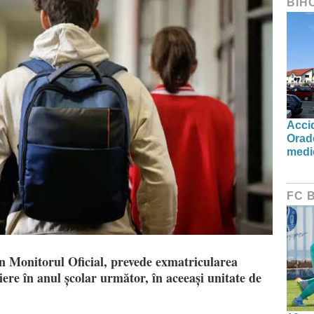
BIH
Accid
Orad
medic
FC 
 în Monitorul Oficial, prevede exmatricularea
riere în anul școlar următor, în aceeași unitate de