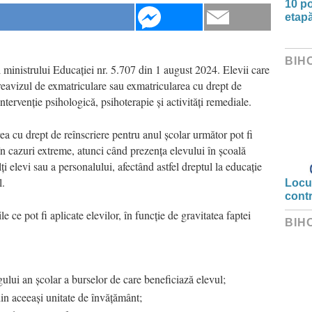
10 po
etapă
BIH
 ministrului Educației nr. 5.707 din 1 august 2024. Elevii care
eavizul de exmatriculare sau exmatricularea cu drept de
intervenție psihologică, psihoterapie și activități remediale.
ea cu drept de reînscriere pentru anul școlar următor pot fi
în cazuri extreme, atunci când prezența elevului în școală
ți elevi sau a personalului, afectând astfel dreptul la educație
l.
Locui
cont
le ce pot fi aplicate elevilor, în funcție de gravitatea faptei
BIH
ului an școlar a burselor de care beneficiază elevul;
din aceeași unitate de învățământ;