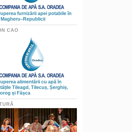
ruperea furnizării apei potabile în
 Magheru–Republicii
ON CAO
ruperea alimentării cu apă în
itățile Tileagd, Tilecuș, Șerghiș,
iorog și Fâșca
TURĂ