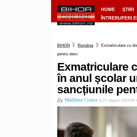
HOME
ŞTIRI
ÎNTRERUPERI 
BIHON
România
Exmatriculare cu dre
pentru elevi
Exmatriculare c
în anul școlar u
sancțiunile pent
De
Mădălina Cristea
la 23 August 2024 09: