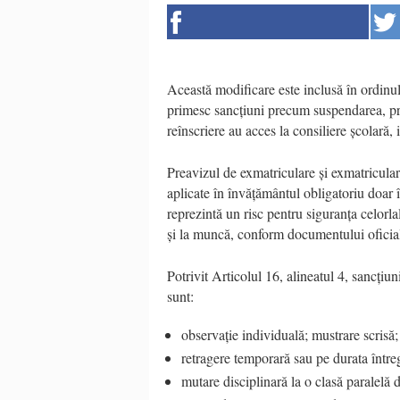
Această modificare este inclusă în ordinul
primesc sancțiuni precum suspendarea, pr
reînscriere au acces la consiliere școlară, 
Preavizul de exmatriculare și exmatricular
aplicate în învățământul obligatoriu doar 
reprezintă un risc pentru siguranța celorlal
și la muncă, conform documentului oficia
Potrivit Articolul 16, alineatul 4, sancțiuni
sunt:
observație individuală; mustrare scrisă;
retragere temporară sau pe durata întreg
mutare disciplinară la o clasă paralelă 