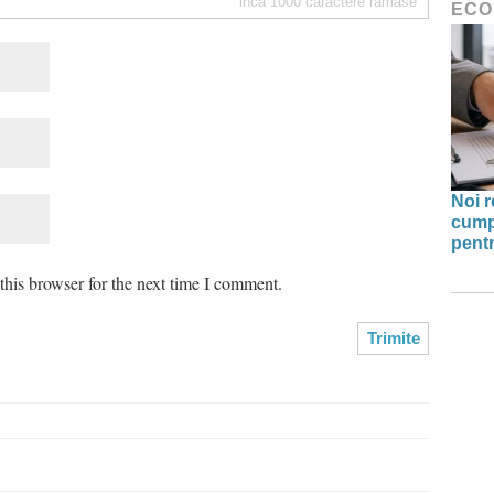
inca
1000
caractere ramase
ECO
Noi r
cump
pentr
his browser for the next time I comment.