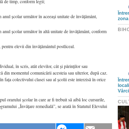
tă de timp, conform legii;
Între
în anul școlar următor în aceeași unitate de învățământ,
zona
BIH
în anul școlar următor în altă unitate de învățământ, conform
, pentru elevii din învățământul postliceal.
idual, în scris, atât elevilor, cât și părinților sau
ică din momentul comunicării acesteia sau ulterior, după caz.
 fața colectivului clasei sau al școlii este interzisă în orice
Între
local
Vârc
ul orarului școlar în care ar fi trebuit să aibă loc cursurile,
CUL
ramului „Învățare remedială”, se arată în Statutul Elevului