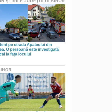
ON ŞTIRILE JUDEŢULUI BIHOR
ent pe strada Apateului din
ea. O persoană este investigată
al la fața locului
BIHOR