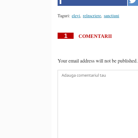
Taguri:
elevi
,
reînscriere
,
sanctiuni
1
COMENTARII
Your email address will not be published.