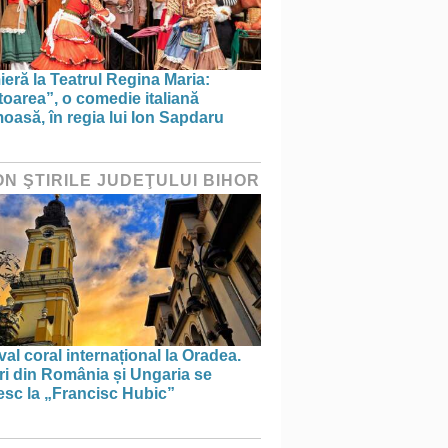
eră la Teatrul Regina Maria:
toarea”, o comedie italiană
asă, în regia lui Ion Sapdaru
ON ŞTIRILE JUDEŢULUI BIHOR
val coral internațional la Oradea.
ri din România și Ungaria se
esc la „Francisc Hubic”