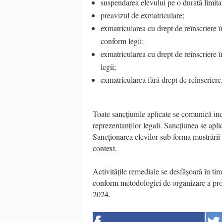
suspendarea elevului pe o durată limita
preavizul de exmatriculare;
exmatricularea cu drept de reînscriere 
conform legii;
exmatricularea cu drept de reînscriere 
legii;
exmatricularea fără drept de reînscriere
Toate sancțiunile aplicate se comunică indiv
reprezentanților legali. Sancțiunea se apl
Sancționarea elevilor sub forma mustrării în
context.
Activitățile remediale se desfășoară în timp
conform metodologiei de organizare a prog
2024.