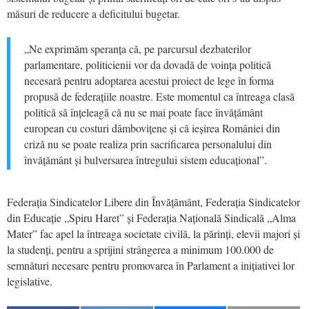
măsuri de reducere a deficitului bugetar.
„Ne exprimăm speranța că, pe parcursul dezbaterilor
parlamentare, politicienii vor da dovadă de voința politică
necesară pentru adoptarea acestui proiect de lege în forma
propusă de federațiile noastre. Este momentul ca întreaga clasă
politică să înțeleagă că nu se mai poate face învățământ
european cu costuri dâmbovițene și că ieșirea României din
criză nu se poate realiza prin sacrificarea personalului din
învățământ și bulversarea întregului sistem educațional”.
Federația Sindicatelor Libere din Învățământ, Federația Sindicatelor
din Educație „Spiru Haret” și Federația Națională Sindicală „Alma
Mater” fac apel la întreaga societate civilă, la părinți, elevii majori și
la studenți, pentru a sprijini strângerea a minimum 100.000 de
semnături necesare pentru promovarea în Parlament a inițiativei lor
legislative.