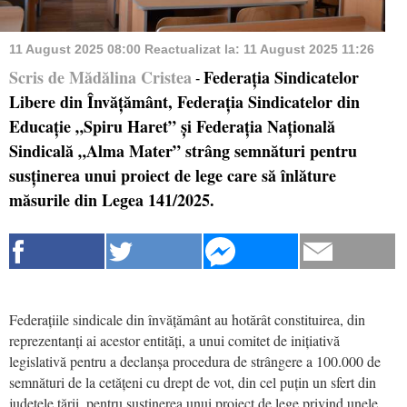
11 August 2025 08:00
Reactualizat la:
11 August 2025 11:26
Scris de Mădălina Cristea
Federația Sindicatelor
-
Libere din Învățământ, Federația Sindicatelor din
Educație „Spiru Haret” și Federația Națională
Sindicală „Alma Mater” strâng semnături pentru
susținerea unui proiect de lege care să înlăture
măsurile din Legea 141/2025.
Federațiile sindicale din învățământ au hotărât constituirea, din
reprezentanți ai acestor entități, a unui comitet de inițiativă
legislativă pentru a declanșa procedura de strângere a 100.000 de
semnături de la cetățeni cu drept de vot, din cel puțin un sfert din
județele țării, pentru susținerea unui proiect de lege privind unele