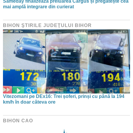
Sameday finalizează preluarea Cargus și pregătește cea
mai amplă integrare din curierat
BIHON ŞTIRILE JUDEŢULUI BIHOR
Vitezomani pe DEx16: Trei șoferi, prinși cu până la 194
km/h în doar câteva ore
BIHON CAO