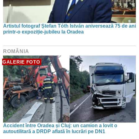
Artistul fotograf Ștefan Tóth István aniversează 75 de ani
printr-o expoziție-jubileu la Oradea
ROMÂNIA
GALERIE FOTO
Accident între Oradea și Cluj: un camion a lovit o
autoutilitară a DRDP aflată în lucrări pe DN1