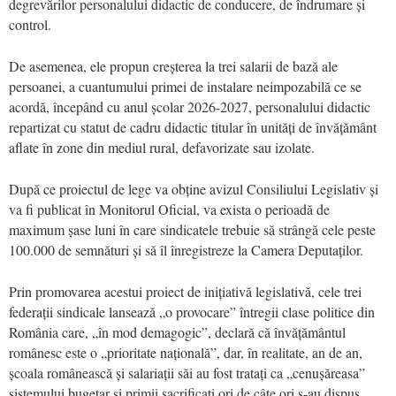
degrevărilor personalului didactic de conducere, de îndrumare și
control.
De asemenea, ele propun creșterea la trei salarii de bază ale
persoanei, a cuantumului primei de instalare neimpozabilă ce se
acordă, începând cu anul școlar 2026-2027, personalului didactic
repartizat cu statut de cadru didactic titular în unități de învățământ
aflate în zone din mediul rural, defavorizate sau izolate.
După ce proiectul de lege va obține avizul Consiliului Legislativ și
va fi publicat în Monitorul Oficial, va exista o perioadă de
maximum șase luni în care sindicatele trebuie să strângă cele peste
100.000 de semnături și să îl înregistreze la Camera Deputaților.
Prin promovarea acestui proiect de inițiativă legislativă, cele trei
federații sindicale lansează „o provocare” întregii clase politice din
România care, „în mod demagogic”, declară că învățământul
românesc este o „prioritate națională”, dar, în realitate, an de an,
școala românească și salariații săi au fost tratați ca „cenușăreasa”
sistemului bugetar și primii sacrificați ori de câte ori s-au dispus