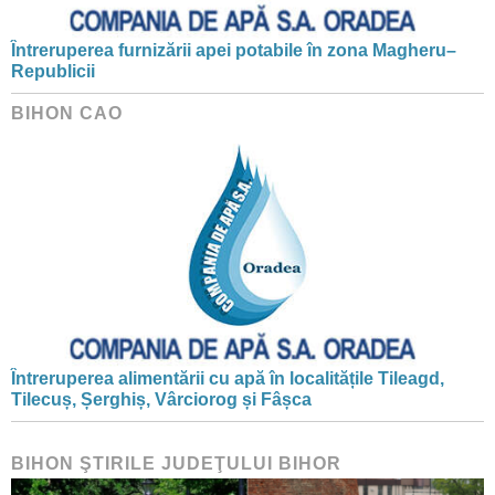
Întreruperea furnizării apei potabile în zona Magheru–
Republicii
BIHON CAO
Întreruperea alimentării cu apă în localitățile Tileagd,
Tilecuș, Șerghiș, Vârciorog și Fâșca
BIHON ŞTIRILE JUDEŢULUI BIHOR