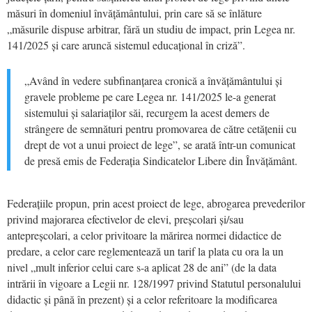
măsuri în domeniul învățământului, prin care să se înlăture
„măsurile dispuse arbitrar, fără un studiu de impact, prin Legea nr.
141/2025 și care aruncă sistemul educațional în criză”.
„Având în vedere subfinanțarea cronică a învățământului și
gravele probleme pe care Legea nr. 141/2025 le-a generat
sistemului și salariaților săi, recurgem la acest demers de
strângere de semnături pentru promovarea de către cetățenii cu
drept de vot a unui proiect de lege”, se arată într-un comunicat
de presă emis de Federația Sindicatelor Libere din Învățământ.
Federațiile propun, prin acest proiect de lege, abrogarea prevederilor
privind majorarea efectivelor de elevi, preșcolari și/sau
antepreșcolari, a celor privitoare la mărirea normei didactice de
predare, a celor care reglementează un tarif la plata cu ora la un
nivel „mult inferior celui care s-a aplicat 28 de ani” (de la data
intrării în vigoare a Legii nr. 128/1997 privind Statutul personalului
didactic și până în prezent) și a celor referitoare la modificarea