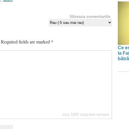
filtreaza comentariile
Required fields are marked
*
Ce es
la Fa
bătrâ
inca
1000
caractere ramase