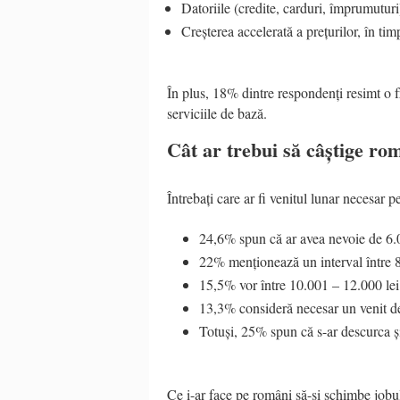
Datoriile (credite, carduri, împrumuturi
Creșterea accelerată a prețurilor, în t
În plus, 18% dintre respondenți resimt o f
serviciile de bază.
Cât ar trebui să câștige ro
Întrebați care ar fi venitul lunar necesar pe
24,6% spun că ar avea nevoie de 6.
22% menționează un interval între 8
15,5% vor între 10.001 – 12.000 lei
13,3% consideră necesar un venit de
Totuși, 25% spun că s-ar descurca ș
Ce i-ar face pe români să-și schimbe jobu