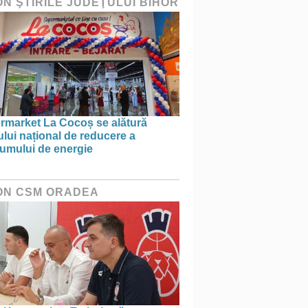
ON ŞTIRILE JUDEŢULUI BIHOR
rmarket La Cocoș se alătură
ului național de reducere a
umului de energie
ON CSM ORADEA