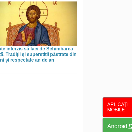
te interzis să faci de Schimbarea
ță. Tradiții și superstiții păstrate din
ni și respectate an de an
APLICAȚII
MOBILE
Android
D