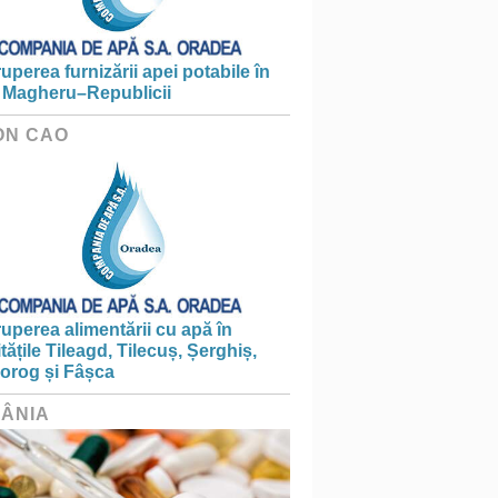
ruperea furnizării apei potabile în
 Magheru–Republicii
ON CAO
ruperea alimentării cu apă în
itățile Tileagd, Tilecuș, Șerghiș,
iorog și Fâșca
ÂNIA