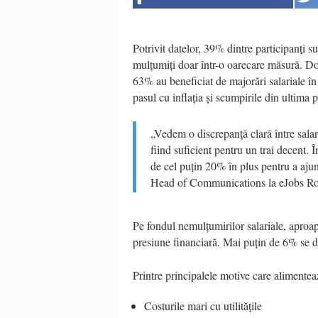
Potrivit datelor, 39% dintre participanți s
mulțumiți doar într-o oarecare măsură. 
63% au beneficiat de majorări salariale în 
pasul cu inflația și scumpirile din ultima 
„Vedem o discrepanță clară între salari
fiind suficient pentru un trai decent.
de cel puțin 20% în plus pentru a aju
Head of Communications la eJobs R
Pe fondul nemulțumirilor salariale, aproa
presiune financiară. Mai puțin de 6% se dec
Printre principalele motive care alimentea
Costurile mari cu utilitățile