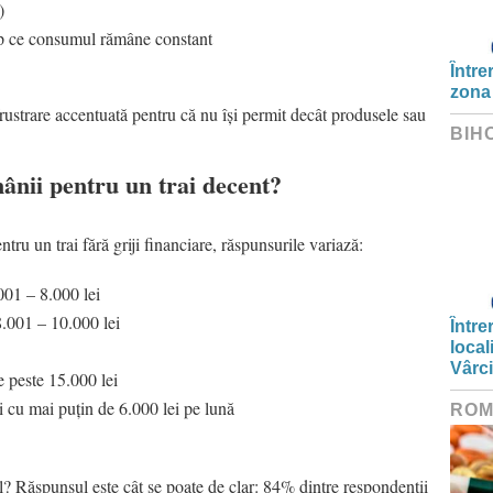
)
imp ce consumul rămâne constant
Între
zona
rustrare accentuată pentru că nu își permit decât produsele sau
BIH
mânii pentru un trai decent?
ntru un trai fără griji financiare, răspunsurile variază:
001 – 8.000 lei
.001 – 10.000 lei
Între
local
Vârc
 peste 15.000 lei
i cu mai puțin de 6.000 lei pe lună
ROM
l? Răspunsul este cât se poate de clar: 84% dintre respondenții