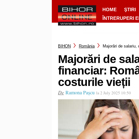
HOME
ŞTIRI
ÎNTRERUPERI 
BIHON
România
Majorări de salariu, 
Majorări de sala
financiar: Român
costurile vieții
De
Ramona Pașcu
la 2 July 2025 10:50