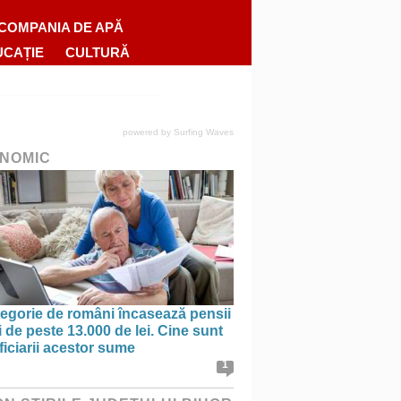
COMPANIA DE APĂ
UCAȚIE
CULTURĂ
powered by
Surfing Waves
NOMIC
tegorie de români încasează pensii
 de peste 13.000 de lei. Cine sunt
iciarii acestor sume
1