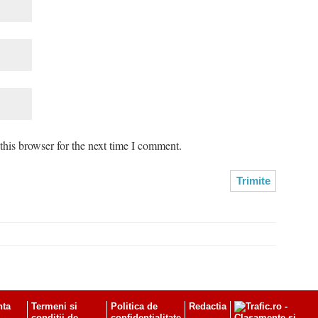
his browser for the next time I comment.
nta
Termeni si
Politica de
Redactia
-
conditii de
confidentialitate