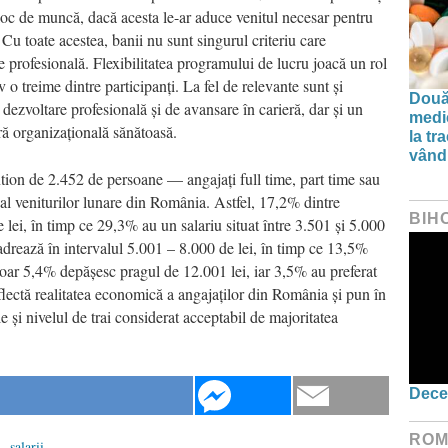
 loc de muncă, dacă acesta le-ar aduce venitul necesar pentru
Cu toate acestea, banii nu sunt singurul criteriu care
e profesională. Flexibilitatea programului de lucru joacă un rol
o treime dintre participanți. La fel de relevante sunt și
Două
e dezvoltare profesională și de avansare în carieră, dar și un
medi
ră organizațională sănătoasă.
la tr
vând 
ntion de 2.452 de persoane — angajați full time, part time sau
al veniturilor lunare din România. Astfel, 17,2% dintre
BIH
 lei, în timp ce 29,3% au un salariu situat între 3.501 și 5.000
adrează în intervalul 5.001 – 8.000 de lei, în timp ce 13,5%
Doar 5,4% depășesc pragul de 12.001 lei, iar 3,5% au preferat
eflectă realitatea economică a angajaților din România și pun în
e și nivelul de trai considerat acceptabil de majoritatea
Dece
ROM
i
,
salarii