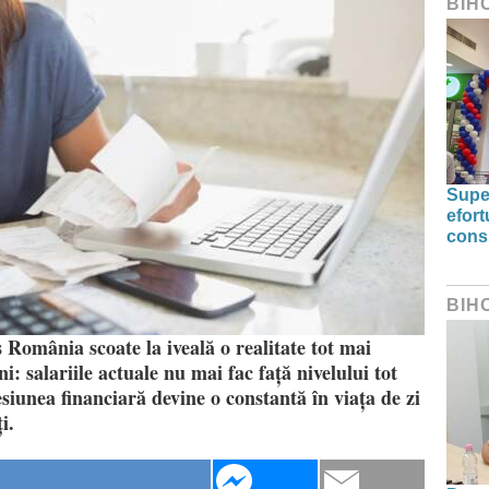
BIH
Supe
efort
cons
BIH
 România scoate la iveală o realitate tot mai
: salariile actuale nu mai fac față nivelului tot
resiunea financiară devine o constantă în viața de zi
i.