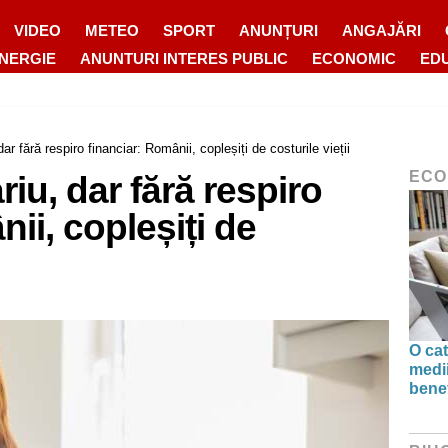
VIDEO
METEO
SPORT
ANUNȚURI
ANGAJĂRI
ENERGIE
ANUNTURI INTERES PUBLIC
ECONOMIC
ED
dar fără respiro financiar: Românii, copleșiți de costurile vieții
ECO
riu, dar fără respiro
ii, copleșiți de
O ca
medii
benef