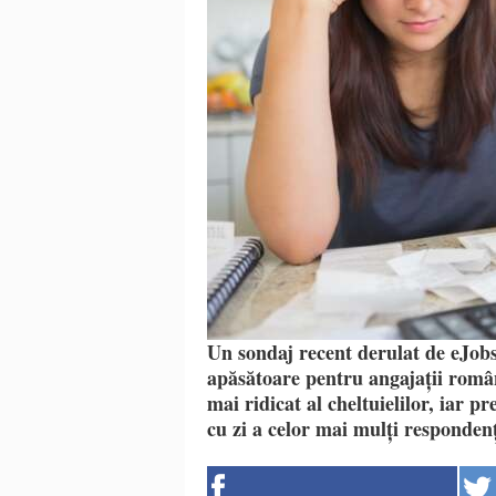
Un sondaj recent derulat de eJobs
apăsătoare pentru angajații români
mai ridicat al cheltuielilor, iar p
cu zi a celor mai mulți respondenț