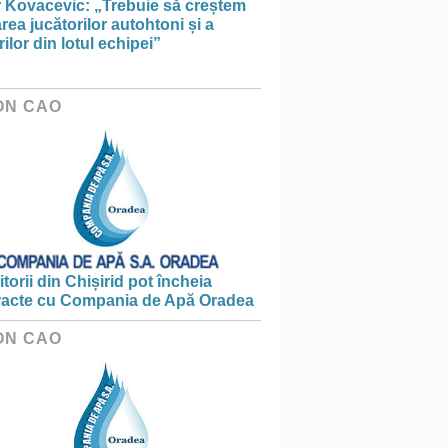
r Kovacevic: „Trebuie să creștem
rea jucătorilor autohtoni și a
rilor din lotul echipei”
ON CAO
torii din Chișirid pot încheia
racte cu Compania de Apă Oradea
ON CAO