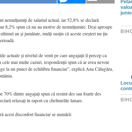
Peta
valoa
junio
unt nemulțumiți de salariul actual, iar 52,8% se declară
Doar 8,2% spun că nu au motive de nemulțumire. Deși aproape
BIH
ultimul an și jumătate, mulți susțin că aceste creșteri nu țin
perioadă.
ile actuale și nivelul de venit pe care angajații îl percep ca
 În cele mai multe cazuri, respondenții spun că ar avea nevoie
nge la un punct de echilibru financiar”, explică Ana Călugăru,
omânia.
Locui
cont
pe 70% dintre angajați spun că resimt des sau foarte des
lară relaxați în raport cu cheltuielile lunare.
BIH
ză acest disconfort financiar se numără: