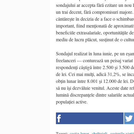
sondajului ar accepta fără ezitare un nou
un trai decent, fără compromisuri majore. 
cântărește în decizia de a face o schimbar
important, fiind menționată de aproximativ 
beneficiile extrasalariale, oportunitățile d
mediu de lucru plăcut, susținut de o cultu
Sondajul realizat în luna iunie, pe un eșa
freelanceri — conturează un peisaj variat 
respondenți câștigă între 2.500 și 3.500 de
de lei. Cei mai mulți, adică 31,2%, se înc
obțin lunar între 8.001 și 12.000 de lei. 
să nu își dezvăluie venitul. Aceste date r
lumină discrepanțele dintre salariile actual
populației active.
Taguri:
castig lunar
,
cheltuieli
,
costurile vieti