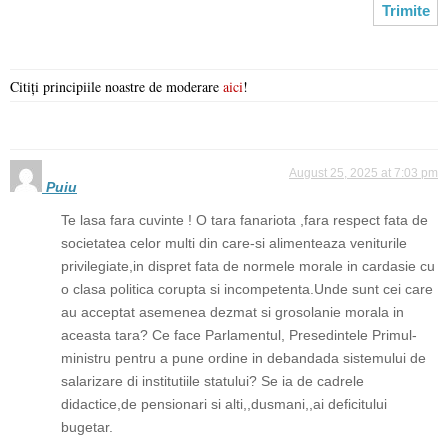
Citiți principiile noastre de moderare
aici
!
August 25, 2025 at 7:03 pm
Puiu
Te lasa fara cuvinte ! O tara fanariota ,fara respect fata de
societatea celor multi din care-si alimenteaza veniturile
privilegiate,in dispret fata de normele morale in cardasie cu
o clasa politica corupta si incompetenta.Unde sunt cei care
au acceptat asemenea dezmat si grosolanie morala in
aceasta tara? Ce face Parlamentul, Presedintele Primul-
ministru pentru a pune ordine in debandada sistemului de
salarizare di institutiile statului? Se ia de cadrele
didactice,de pensionari si alti,,dusmani,,ai deficitului
bugetar.