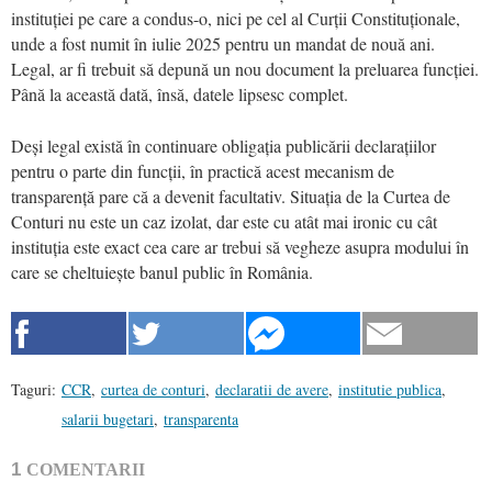
instituției pe care a condus-o, nici pe cel al Curții Constituționale,
unde a fost numit în iulie 2025 pentru un mandat de nouă ani.
Legal, ar fi trebuit să depună un nou document la preluarea funcției.
Până la această dată, însă, datele lipsesc complet.
Deși legal există în continuare obligația publicării declarațiilor
pentru o parte din funcții, în practică acest mecanism de
transparență pare că a devenit facultativ. Situația de la Curtea de
Conturi nu este un caz izolat, dar este cu atât mai ironic cu cât
instituția este exact cea care ar trebui să vegheze asupra modului în
care se cheltuiește banul public în România.
Taguri:
CCR
,
curtea de conturi
,
declaratii de avere
,
institutie publica
,
salarii bugetari
,
transparenta
1
COMENTARII