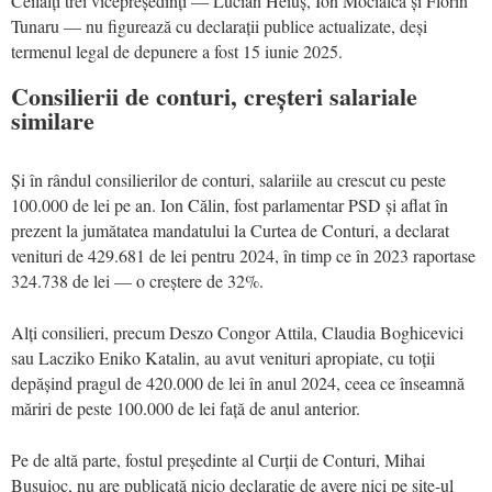
Ceilalți trei vicepreședinți — Lucian Heiuș, Ion Mocialcă și Florin
Tunaru — nu figurează cu declarații publice actualizate, deși
termenul legal de depunere a fost 15 iunie 2025.
Consilierii de conturi, creșteri salariale
similare
Și în rândul consilierilor de conturi, salariile au crescut cu peste
100.000 de lei pe an. Ion Călin, fost parlamentar PSD și aflat în
prezent la jumătatea mandatului la Curtea de Conturi, a declarat
venituri de 429.681 de lei pentru 2024, în timp ce în 2023 raportase
324.738 de lei — o creștere de 32%.
Alți consilieri, precum Deszo Congor Attila, Claudia Boghicevici
sau Lacziko Eniko Katalin, au avut venituri apropiate, cu toții
depășind pragul de 420.000 de lei în anul 2024, ceea ce înseamnă
măriri de peste 100.000 de lei față de anul anterior.
Pe de altă parte, fostul președinte al Curții de Conturi, Mihai
Busuioc, nu are publicată nicio declarație de avere nici pe site-ul