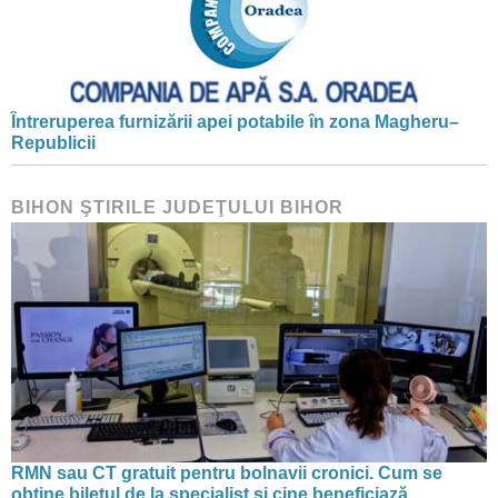
Întreruperea furnizării apei potabile în zona Magheru–
Republicii
BIHON ŞTIRILE JUDEŢULUI BIHOR
RMN sau CT gratuit pentru bolnavii cronici. Cum se
obține biletul de la specialist și cine beneficiază