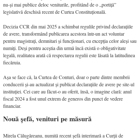
nu-și mai publice deloc veniturile, profitând de o „portiță”
legislativă deschisă recent de Curtea Constituțională.
Decizia CCR din mai 2025 a schimbat regulile privind declarațiile
de avere, transformând publicarea acestora într-un act voluntar
pentru magistrați, demnitari și funcționari, cu excepția celor aleși sau
numiți. Deși pentru aceștia din urmă încă există o obligativitate
legală, realitatea arată că respectarea regulii este lăsată la latitudinea
fiecăruia.
Așa se face că, la Curtea de Conturi, doar o parte dintre membrii
conducerii și-au actualizat și publicat declarațiile de avere pe site-ul
instituției. Cei care au făcut-o au oferit, însă, o imagine clară: anul
fiscal 2024 a fost unul extrem de generos din punct de vedere
financiar.
Nouă șefă, venituri pe măsură
Mirela Călugăreanu, numită recent șefă interimară a Curții de