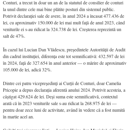
Conturi, a trecut în doar un an de la statutul de consilier de conturi
la unul dintre cele mai bine plătite posturi din sistemul public.
Potrivit declarației sale de avere, în anul 2024 a încasat 477.436 de
lei, cu aproximativ 150.000 de lei mai mult față de anul 2023, când
veniturile ei s-au ridicat la 324.738 de lei. Creșterea reprezintă un
salt de 47%.
În cazul lui Lucian Dan Vlădescu, președintele Autorității de Audit
din cadrul instituției, diferența este tot semnificativă: 432.597 de lei
în 2024, față de 327.654 în anul anterior — o mărire de aproximativ
105.000 de lei, adică 32%.
Dintre cei patru vicepreședinți ai Curții de Conturi, doar Camelia
Pricopie a depus declarația aferentă anului 2024. Potrivit acesteia, a
câștigat 429.624 de lei. Deși suma este semnificativă, contextul
arată că în 2023 veniturile sale s-au ridicat la 268.975 de lei —
pentru doar zece luni de activitate, având în vedere că a fost numită
în martie acel an.