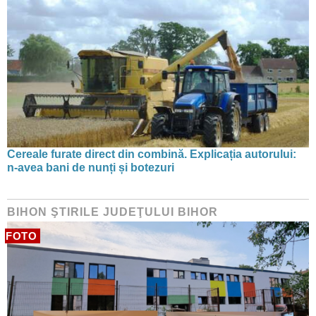
Cereale furate direct din combină. Explicația autorului:
n-avea bani de nunți și botezuri
BIHON ŞTIRILE JUDEŢULUI BIHOR
FOTO