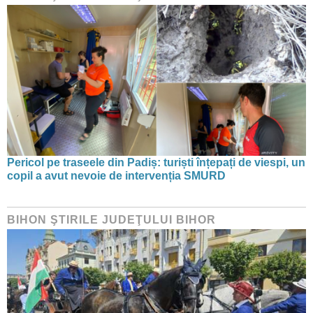
Pericol pe traseele din Padiș: turiști înțepați de viespi, un
copil a avut nevoie de intervenția SMURD
BIHON ŞTIRILE JUDEŢULUI BIHOR