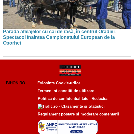
Parada atelajelor cu cai de rasă, în centrul Oradiei.
Spectacol înaintea Campionatului European de la
Oșorhei
BIHON.RO
Folosinta Cookie-urilor
Termeni si conditii de utilizare
Politica de confidentialitate
Redactia
Regulament postare și moderare comentarii