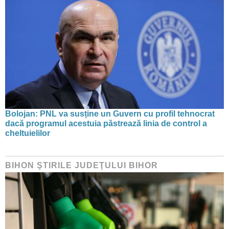
Bolojan: PNL va susține un Guvern cu profil tehnocrat
dacă programul acestuia păstrează linia de control a
cheltuielilor
BIHON ŞTIRILE JUDEŢULUI BIHOR