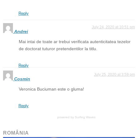
Reply
July 24, 2020 at 10:51 pm
Andrei
Mai intai de toate ar trebui verificata autenticitatea tezelor
de doctorat tuturor pretendentilor la titlu.
Reply
July 25, 2020 at 3:59 pm
Cosmin
Veronica Buciuman este o gluma!
Reply
powered by
Surfing Waves
ROMÂNIA