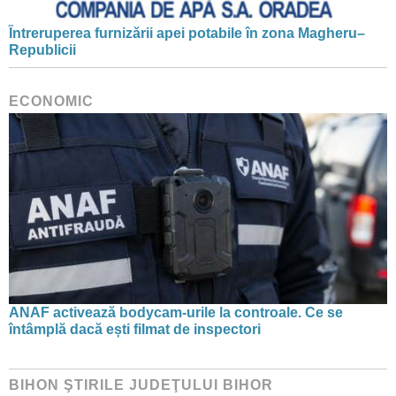
Întreruperea furnizării apei potabile în zona Magheru–
Republicii
ECONOMIC
ANAF activează bodycam-urile la controale. Ce se
întâmplă dacă ești filmat de inspectori
BIHON ŞTIRILE JUDEŢULUI BIHOR