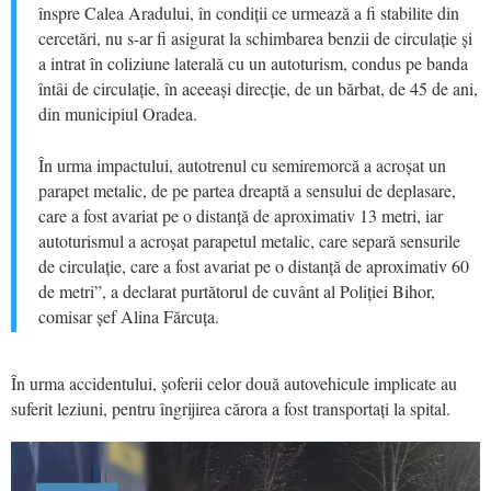
înspre Calea Aradului, în condiții ce urmează a fi stabilite din
cercetări, nu s-ar fi asigurat la schimbarea benzii de circulație și
a intrat în coliziune laterală cu un autoturism, condus pe banda
întâi de circulație, în aceeași direcție, de un bărbat, de 45 de ani,
din municipiul Oradea.
În urma impactului, autotrenul cu semiremorcă a acroșat un
parapet metalic, de pe partea dreaptă a sensului de deplasare,
care a fost avariat pe o distanță de aproximativ 13 metri, iar
autoturismul a acroșat parapetul metalic, care separă sensurile
de circulație, care a fost avariat pe o distanță de aproximativ 60
de metri”, a declarat purtătorul de cuvânt al Poliției Bihor,
comisar șef Alina Fărcuța.
În urma accidentului, șoferii celor două autovehicule implicate au
suferit leziuni, pentru îngrijirea cărora a fost transportați la spital.