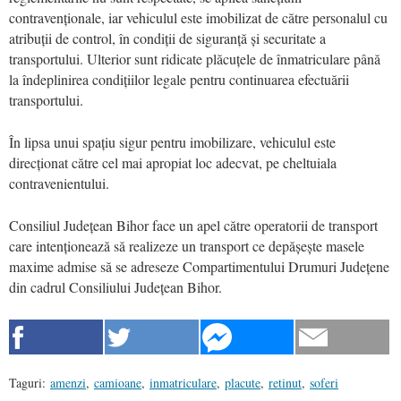
contravenționale, iar vehiculul este imobilizat de către personalul cu
atribuții de control, în condiții de siguranță și securitate a
transportului. Ulterior sunt ridicate plăcuțele de înmatriculare până
la îndeplinirea condițiilor legale pentru continuarea efectuării
transportului.
În lipsa unui spațiu sigur pentru imobilizare, vehiculul este
direcționat către cel mai apropiat loc adecvat, pe cheltuiala
contravenientului.
Consiliul Județean Bihor face un apel către operatorii de transport
care intenționează să realizeze un transport ce depășește masele
maxime admise să se adreseze Compartimentului Drumuri Județene
din cadrul Consiliului Județean Bihor.
Taguri:
amenzi
,
camioane
,
inmatriculare
,
placute
,
retinut
,
soferi