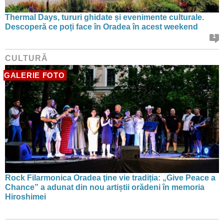
Thermal Days, tururi ghidate și evenimente culturale.
Descoperă ce poți face în Oradea în acest weekend
1
CULTURĂ
GALERIE FOTO
Rock Filarmonica Oradea ţine vie tradiția: „Give Peace a
Chance” a adunat din nou artiștii orădeni în memoria
Hiroshimei