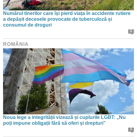
Numărul tinerilor care își pierd viața în accidente rutiere
a depășit decesele provocate de tuberculoză și
consumul de droguri
1
ROMÂNIA
Noua lege a integrității vizează și cuplurile LGBT: „Nu
poți impune obligații fără să oferi și drepturi”
1