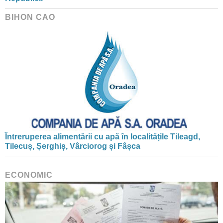
BIHON CAO
Întreruperea alimentării cu apă în localitățile Tileagd,
Tilecuș, Șerghiș, Vârciorog și Fâșca
ECONOMIC