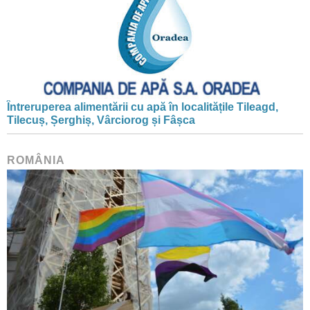
Întreruperea alimentării cu apă în localitățile Tileagd,
Tilecuș, Șerghiș, Vârciorog și Fâșca
ROMÂNIA