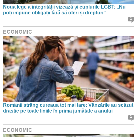
Noua lege a integrității vizează și cuplurile LGBT: „Nu
poți impune obligații fără să oferi și drepturi”
1
ECONOMIC
Românii strâng cureaua tot mai tare: Vânzările au scăzut
drastic pe toate liniile în prima jumătate a anului
1
ECONOMIC