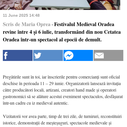
11 June 2025 14:48
Scris de Maria Oprea
Festivalul Medieval Oradea
-
revine între 4 și 6 iulie, transformând din nou Cetatea
Oradea într-un spectacol al epocii de demult.
Pregătirile sunt în toi, iar înscrierile pentru comercianți sunt oficial
deschise în perioada 11 – 29 iunie. Organizatorii lansează invitația
către producători locali, artizani, creatori hand made și operatori
gastronomici să se alăture acestui eveniment spectaculos, desfășurat
într-un cadru cu iz medieval autentic.
Vizitatorii vor avea parte, timp de trei zile, de turniruri, reconstituiri
istorice, demonstrații de meșteșuguri, spectacole medievale și