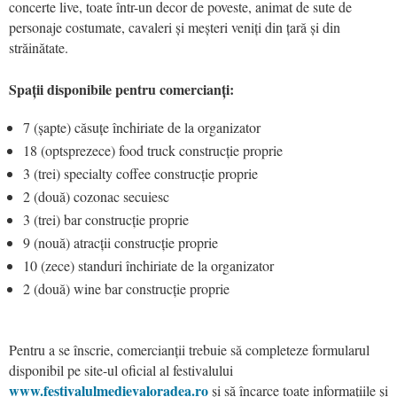
concerte live, toate într-un decor de poveste, animat de sute de
personaje costumate, cavaleri și meșteri veniți din țară și din
străinătate.
Spații disponibile pentru comercianți:
7 (șapte) căsuțe închiriate de la organizator
18 (optsprezece) food truck construcție proprie
3 (trei) specialty coffee construcție proprie
2 (două) cozonac secuiesc
3 (trei) bar construcție proprie
9 (nouă) atracții construcție proprie
10 (zece) standuri închiriate de la organizator
2 (două) wine bar construcție proprie
Pentru a se înscrie, comercianții trebuie să completeze formularul
disponibil pe site-ul oficial al festivalului
www.festivalulmedievaloradea.ro
și să încarce toate informațiile și