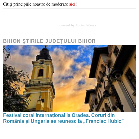
Citiți principiile noastre de moderare
aici
!
powered by
Surfing Waves
BIHON ŞTIRILE JUDEŢULUI BIHOR
Festival coral internațional la Oradea. Coruri din
România și Ungaria se reunesc la „Francisc Hubic”