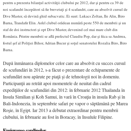
pentru a prezenta bilanţul activităţii clubului pe 2012, dar şi pentru ca 39 de
noi scafandri începători să fie brevetaţi şi 4 scafandri, care au absolvit cursul de
Dive Master, să devină ghid subacvatic. Ei sunt: Lukacs Zoltan, Ile Alin, Biro
Barna, Trandafir Elin. Asfel clubul orădean numără peste 550 de membrii şi un
staf de doi instructori şi opt Dive Master, devenind cel mai mare club din
România. Printre membrii se află prefectul Claudiu Pop, dar şi fiica sa Andrrea,
fostul şef al Poliţiei Bihor, Adrian Bucur şi soţul senatorului Rozalia Biro, Biro
Barna.
După înmânarea diplomelor celor care au absolvit cu succes cursul
de scufundări în 2012, s-a făcut o prezentare de echipamente de
scufundări nou apărute pe piaţă şi de tehnologii noi în domeniu.
Participanţii au retrăit apoi momentele de neuitat din cadrul
expediţiilor de scufundări din 2012: în februarie 2012 Thailanda în
Insula Similian şi Koh Samui, în vară în Croaţia în insula Rab şi în
Bali-Indonezia, în septembrie safari pe vapor o săptămână pe Marea
Roşie, în Egipt. Iar 2013 a debutat extraordinar pentru membrii
clubului, în februarie au fost în Boracay, în Insulule Filipine.
Emigrarea sardinelor