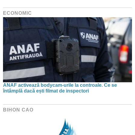
ECONOMIC
ANAF activează bodycam-urile la controale. Ce se
întâmplă dacă ești filmat de inspectori
BIHON CAO