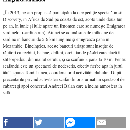
„În 2013, ne-am propus să participăm la o expediţie specială în stil
Discovery, în Africa de Sud pe coasta de est, acolo unde două luni
pe an, în iunie şi iulie apare un fenomen care se numeşte Emigrarea
sardinelor (sardine run). Atunci se adună sute de milioane de
sardine în bancuri de 5-6 km lungime şi emigrează până în
Mozambic. Bineînţeles, aceste bancuri uriaşe sunt însoţite de
răpitori ca rechini, balene, delfini, orci , iar de păsări care atacă în
stil torpedou, din înaltul cerului, şi se scufundă până la 10 m. Pentru
scafandri este un spectacol de nedescris, efectiv fierbe apa în jurul
tău”, spune Tomi Lunca, coordonatorul activităţii clubului. După
prezentările privind activitatea scafandrilor a urmat un spectacol de
cabaret şi apoi concertul Andreei Bălan care a încins atmosfera în
sală.