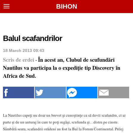
BIHON
Balul scafandrilor
18 March 2013 09:43
Scris de erdei
În acest an, Clubul de scufundări
-
Nautilus va participa la o expediţie tip Discovery în
Africa de Sud.
La Nautilus capeţi nu doar un brevet şi cunoştinţe ca să devii scafandru, ci ai
parte şi de un anturaj în care te poţi regăşi, scufunda şi…distra pe cinste.
Sâmbătă seara, scafandrii orădeni au fost la Bal la Forum Continental. Prilej