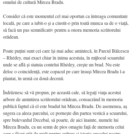
omului de cultură Mircea Bradu.
Consider că este momentul cel mai oportun ca întreaga comunitate
locală, pe care a iubit-o și a cinstit-o prin toată munca sa de o viață,
să facă un pas semnificativ pentru a onora memoria scriitorului
orădean.
Poate puțini sunt cei care își mai aduc amintecă, în Parcul Bălcescu
– Rhédey, mai exact chiar în inima acestuia, în mijlocul scuarului
unde se află și statuia contelui Rhédey, crește un brad. Nu este
deloc o coincidență, este copacul pe care însuși Mircea Bradu l-a
plantat, în urmă cu două decenii.
Îndrăznesc să vă propun, pe această cale, să legați viața acestui
arbore de amintirea scriitorului orădean, consacrând în memoria
publică faptul că el este bradul lui Mircea Bradu. De asemenea, aș
sugera ca aleea parcului, ce pornește din partea vestică a scuarului,
spre bulevardul Decebal, să poarte, de aici înainte, numele lui
Mircea Bradu, ca un semn de pios omagiu față de memoria celui
care a făcut atât de mult pentru cultura și istoria orașului nostru.