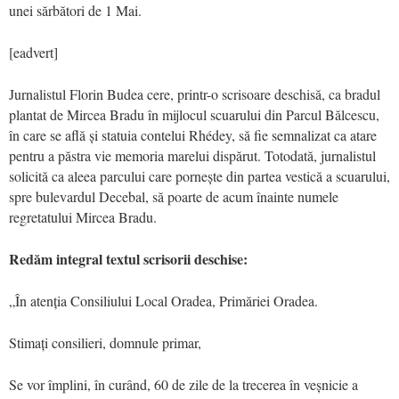
unei sărbători de 1 Mai.
[eadvert]
Jurnalistul Florin Budea cere, printr-o scrisoare deschisă, ca bradul
plantat de Mircea Bradu în mijlocul scuarului din Parcul Bălcescu,
în care se află și statuia contelui Rhédey, să fie semnalizat ca atare
pentru a păstra vie memoria marelui dispărut. Totodată, jurnalistul
solicită ca aleea parcului care pornește din partea vestică a scuarului,
spre bulevardul Decebal, să poarte de acum înainte numele
regretatului Mircea Bradu.
Redăm integral textul scrisorii deschise:
„În atenția Consiliului Local Oradea, Primăriei Oradea.
Stimați consilieri, domnule primar,
Se vor împlini, în curând, 60 de zile de la trecerea în veșnicie a