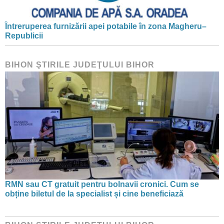
Întreruperea furnizării apei potabile în zona Magheru–
Republicii
BIHON ŞTIRILE JUDEŢULUI BIHOR
RMN sau CT gratuit pentru bolnavii cronici. Cum se
obține biletul de la specialist și cine beneficiază