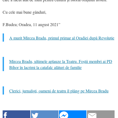
Cu cele mai bune gânduri,
F.Budea; Oradea, 11 august 2021”
A murit Mircea Bradu, primul primar al Oradiei după Revoluție
Mircea Bradu, ultimele aplauze la Teatru. Foștii membri ai PD
Bihor în lacrimi la catafalc alături de familie
Clerici, jurnaliști, oameni de teatru îl plâng pe Mircea Bradu