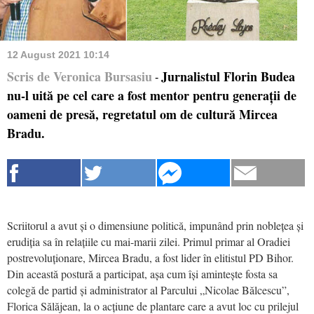
12 August 2021 10:14
Scris de Veronica Bursasiu
Jurnalistul Florin Budea
-
nu-l uită pe cel care a fost mentor pentru generații de
oameni de presă, regretatul om de cultură Mircea
Bradu.
Scriitorul a avut și o dimensiune politică, impunând prin noblețea și
erudiția sa în relațiile cu mai-marii zilei. Primul primar al Oradiei
postrevoluționare, Mircea Bradu, a fost lider în elitistul PD Bihor.
Din această postură a participat, așa cum își amintește fosta sa
colegă de partid și administrator al Parcului „Nicolae Bălcescu”,
Florica Sălăjean, la o acțiune de plantare care a avut loc cu prilejul