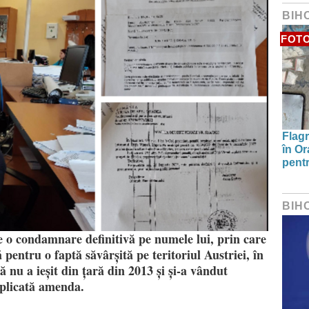
BIH
FOT
Flagr
în Or
pentr
BIH
e o condamnare definitivă pe numele lui, prin care
 pentru o faptă săvârșită pe teritoriul Austriei, în
că nu a ieșit din țară din 2013 și și-a vândut
aplicată amenda.