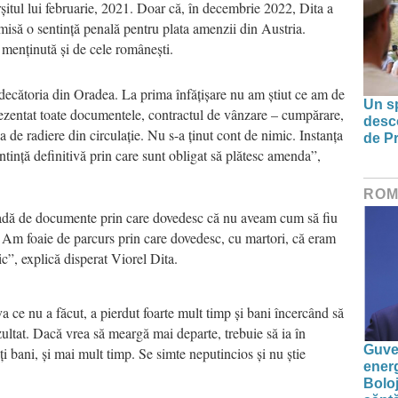
rșitul lui februarie, 2021. Doar că, în decembrie 2022, Dita a
emisă o sentință penală pentru plata amenzii din Austria.
t menținută și de cele românești.
ecătoria din Oradea. La prima înfățișare nu am știut ce am de
Un sp
ezentat toate documentele, contractul de vânzare – cumpărare,
desco
rea de radiere din circulație. Nu s-a ținut cont de nimic. Instanța
de Pr
tință definitivă prin care sunt obligat să plătesc amenda”,
ROM
madă de documente prin care dovedesc că nu aveam cum să fiu
 Am foaie de parcurs prin care dovedesc, cu martori, că eram
ic”, explică disperat Viorel Dita.
 ce nu a făcut, a pierdut foarte mult timp și bani încercând să
zultat. Dacă vrea să meargă mai departe, trebuie să ia în
Guver
ți bani, și mai mult timp. Se simte neputincios și nu știe
energ
Boloj