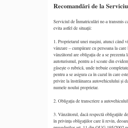
Recomandări de la Serviciu
Serviciul de Înmatriculări ne-a transmis c
evita astfel de situații:
1. Proprietarul unei mașini, atunci când v
vânzare – cumpărare cu persoana la care î
vânzătorul are obligația de a se prezenta la
autoturismul, pentru a-l scoate din evidenț
găsește o rubrică, unde trebuie completate,
pentru a se asigura ca în cazul în care este
privire la înstrăinarea autovehiculului și 
numele noului proprietar.
2. Obligația de transcriere a autovehiculu
3. Vânzătorul, dacă respectă obligațiile de 
în privința obligațiilor care îi revin, deo
prevederilor art. 11 din OUG 195/2002 pri