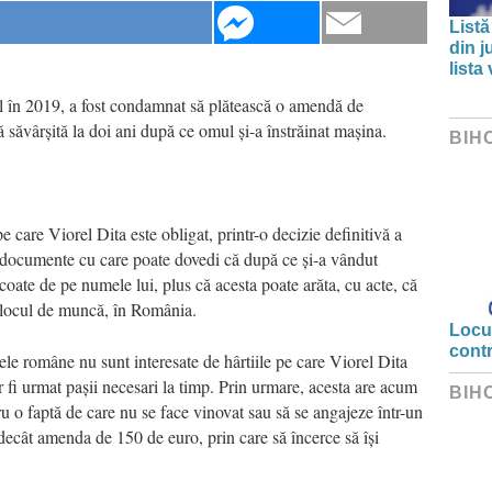
Listă
din j
lista
l în 2019, a fost condamnat să plătească o amendă de
ă săvârșită la doi ani după ce omul și-a înstrăinat mașina.
BIH
care Viorel Dita este obligat, printr-o decizie definitivă a
te documente cu care poate dovedi că după ce și-a vândut
coate de pe numele lui, plus că acesta poate arăta, cu acte, că
a locul de muncă, în România.
Locui
cont
 cele române nu sunt interesate de hârtiile pe care Viorel Dita
 fi urmat pașii necesari la timp. Prin urmare, acesta are acum
BIH
 o faptă de care nu se face vinovat sau să se angajeze într-un
decât amenda de 150 de euro, prin care să încerce să își