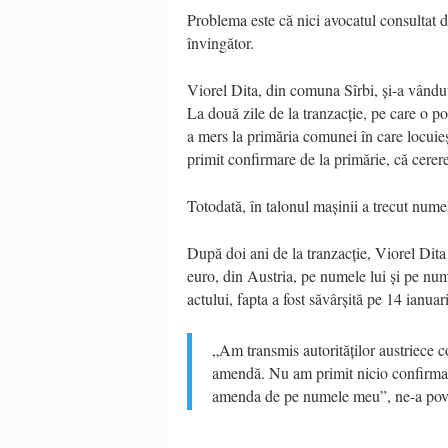
Problema este că nici avocatul consultat de
învingător.
Viorel Dita, din comuna Sîrbi, și-a vând
La două zile de la tranzacție, pe care o 
a mers la primăria comunei în care locuieșt
primit confirmare de la primărie, că cerere
Totodată, în talonul mașinii a trecut numel
După doi ani de la tranzacție, Viorel Dita
euro, din Austria, pe numele lui și pe num
actului, fapta a fost săvârșită pe 14 ianua
„Am transmis autorităților austriece 
amendă. Nu am primit nicio confirmare
amenda de pe numele meu”, ne-a pove