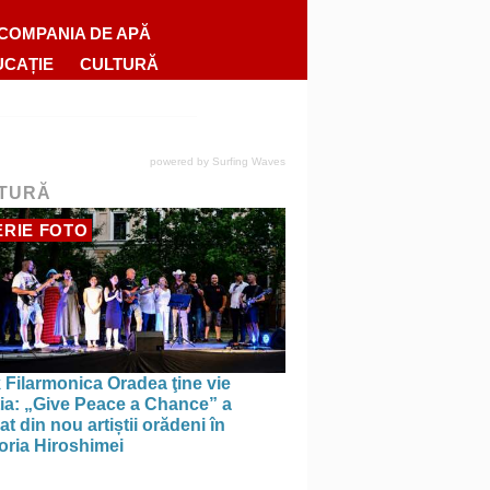
COMPANIA DE APĂ
UCAȚIE
CULTURĂ
powered by
Surfing Waves
TURĂ
RIE FOTO
 Filarmonica Oradea ţine vie
ția: „Give Peace a Chance” a
t din nou artiștii orădeni în
ria Hiroshimei