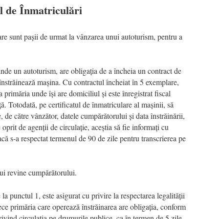
l de Înmatriculări
are sunt pașii de urmat la vânzarea unui autoturism, pentru a
inde un autoturism, are obligația de a încheia un contract de
nstrăinează mașina. Cu contractul încheiat în 5 exemplare,
 primăria unde își are domiciliul și este înregistrat fiscal
ă. Totodată, pe certificatul de înmatriculare al mașinii, să
 de către vânzător, datele cumpărătorului și data înstrăinării,
 oprit de agenții de circulație, aceștia să fie informați cu
dacă s-a respectat termenul de 90 de zile pentru transcrierea pe
lui revine cumpărătorului.
la punctul 1, este asigurat cu privire la respectarea legalității
arece primăria care operează înstrăinarea are obligația, conform
vind circulația pe drumurile publice, ca în termen de 5 zile