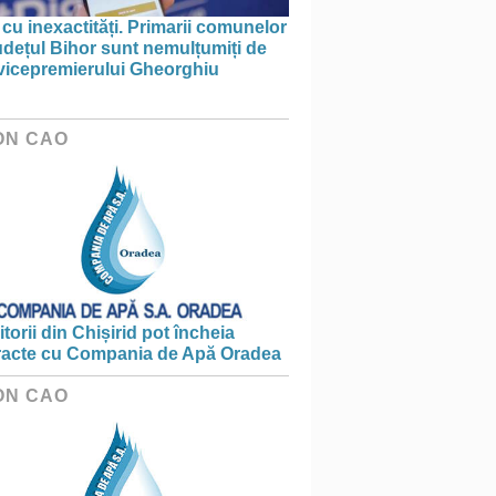
 cu inexactități. Primarii comunelor
udețul Bihor sunt nemulțumiți de
 vicepremierului Gheorghiu
ON CAO
torii din Chișirid pot încheia
racte cu Compania de Apă Oradea
ON CAO