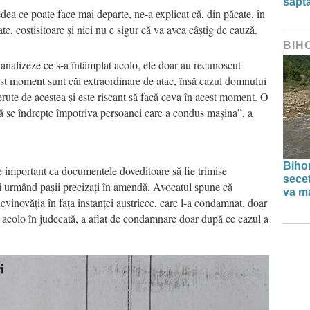
săpt
edea ce poate face mai departe, ne-a explicat că, din păcate, în
te, costisitoare și nici nu e sigur că va avea câștig de cauză.
BIH
 analizeze ce s-a întâmplat acolo, ele doar au recunoscut
est moment sunt căi extraordinare de atac, însă cazul domnului
erute de acestea și este riscant să facă ceva în acest moment. O
să se îndrepte împotriva persoanei care a condus mașina”, a
Bihor
rte important ca documentele doveditoare să fie trimise
secet
l și urmând pașii precizați în amendă. Avocatul spune că
va ma
nevinovăția în fața instanței austriece, care l-a condamnat, doar
t acolo în judecată, a aflat de condamnare doar după ce cazul a