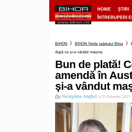
HOME
ŞTIRI
ÎNTRERUPERI 
BIHON
BIHON Ştirile judeţului Bihor
după ce și-a vândut mașina
Bun de plată! 
amendă în Austr
și-a vândut ma
De
Georgiana Anghel
la 21 February 2023