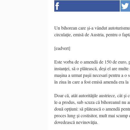
Un bihorean care și-a vândut autoturismu
circulație, emisă de Austria, pentru o fapt
[eadvert]
Este vorba de o amendă de 150 de euro, pe 
instanței, să o plătească, deși el are mul
mașina a urmat pașii necesari pentru a o s
în ziua în care a fost emisă amenda era l
Doar că, atât autoritățile austriece, cât și
le-a produs, sub scuza că bihoreanul nu ar
două opțiuni: să plătească o amendă pentru
proces lung și costisitor, mult mai scump 
dovedească nevinovăția.