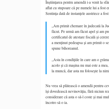
Înștiințarea pentru amendă i-a venit la sfâ
aflat cu stupoare că pe numele lui a fost 
Sentința dată de instanțele austriece a fos
„Am primit chemare în judecată la Jud
făcut. Pe urmă am făcut apel și am pr
certificatul de atestare fiscală și cere
a menținut pedeapsa și am primit o sen
spune bihoreanul.
„Asta în condițiile în care am o gră
acolo și că mașina nu mai este a mea,
la muncă, dar asta nu folosește la nim
Nu vrea să plătească o amendă pentru ceva
își dovedească nevinovăția, fără niciun re
considerare că asta o să-l coste și mai mul
încotro să o ia.