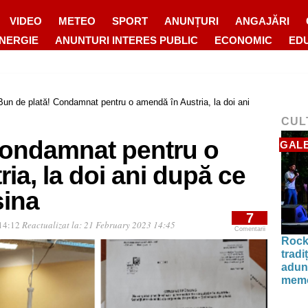
VIDEO
METEO
SPORT
ANUNȚURI
ANGAJĂRI
ENERGIE
ANUNTURI INTERES PUBLIC
ECONOMIC
ED
Bun de plată! Condamnat pentru o amendă în Austria, la doi ani
CUL
Condamnat pentru o
GALE
ia, la doi ani după ce
șina
7
 14:12
Reactualizat la:
21 February 2023 14:45
Comentarii
Rock
tradi
aduna
memo