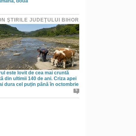
ămână, două”
ON ŞTIRILE JUDEŢULUI BIHOR
ul este lovit de cea mai cruntă
ă din ultimii 140 de ani. Criza apei
i dura cel puțin până în octombrie
5