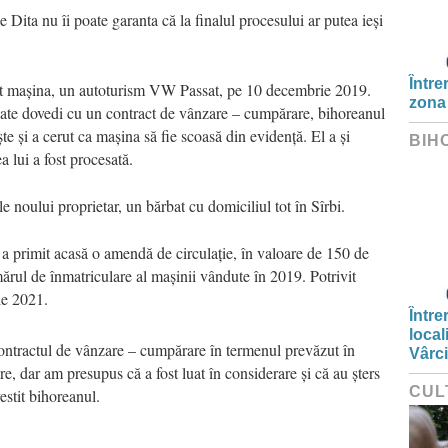
 Dita nu îi poate garanta că la finalul procesului ar putea ieși
Între
ut mașina, un autoturism VW Passat, pe 10 decembrie 2019.
zona
poate dovedi cu un contract de vânzare – cumpărare, bihoreanul
e și a cerut ca mașina să fie scoasă din evidență. El a și
BIH
a lui a fost procesată.
e noului proprietar, un bărbat cu domiciliul tot în Sîrbi.
 a primit acasă o amendă de circulație, în valoare de 150 de
ărul de înmatriculare al mașinii vândute în 2019. Potrivit
rie 2021.
Între
local
contractul de vânzare – cumpărare în termenul prevăzut în
Vârc
, dar am presupus că a fost luat în considerare și că au șters
CUL
stit bihoreanul.