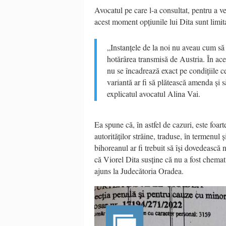
Avocatul pe care l-a consultat, pentru a v
acest moment opțiunile lui Dita sunt limita
„Instanțele de la noi nu aveau cum să
hotărârea transmisă de Austria. În ac
nu se încadrează exact pe condițiile c
variantă ar fi să plătească amenda și 
explicatul avocatul Alina Vai.
Ea spune că, în astfel de cazuri, este foa
autorităților străine, traduse, în termenu
bihoreanul ar fi trebuit să își dovedească 
că Viorel Dita susține că nu a fost chema
ajuns la Judecătoria Oradea.