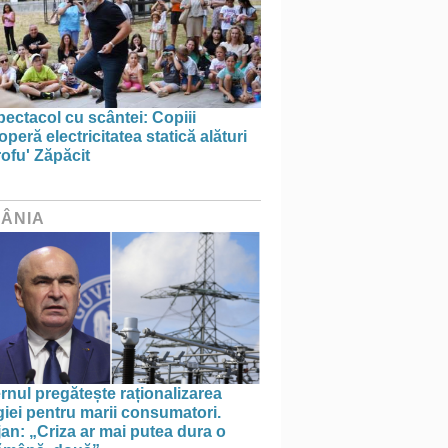
ectacol cu scântei: Copiii
peră electricitatea statică alături
ofu' Zăpăcit
ÂNIA
nul pregătește raționalizarea
iei pentru marii consumatori.
an: „Criza ar mai putea dura o