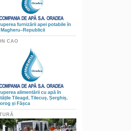
ruperea furnizării apei potabile în
 Magheru–Republicii
ON CAO
ruperea alimentării cu apă în
itățile Tileagd, Tilecuș, Șerghiș,
iorog și Fâșca
TURĂ