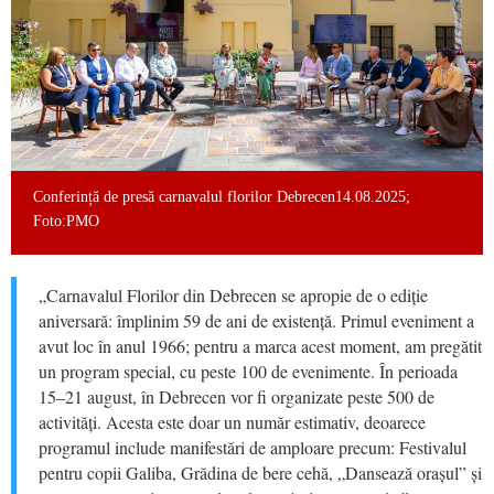
Conferință de presă carnavalul florilor Debrecen14.08.2025;
Foto:PMO
„Carnavalul Florilor din Debrecen se apropie de o ediție
aniversară: împlinim 59 de ani de existență. Primul eveniment a
avut loc în anul 1966; pentru a marca acest moment, am pregătit
un program special, cu peste 100 de evenimente. În perioada
15–21 august, în Debrecen vor fi organizate peste 500 de
activități. Acesta este doar un număr estimativ, deoarece
programul include manifestări de amploare precum: Festivalul
pentru copii Galiba, Grădina de bere cehă, „Dansează orașul” și