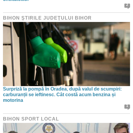
2
BIHON ŞTIRILE JUDEŢULUI BIHOR
Surpriză la pompă în Oradea, după valul de scumpiri:
carburanții se ieftinesc. Cât costă acum benzina și
motorina
1
BIHON SPORT LOCAL