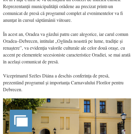
Reprezentanții municipalității orădene au precizat printr-un
comunicat de presă că programul complet al evenimentelor va fi
anunțat în cursul săptămânii viitoare.
În acest an, Oradea va găzdui patru care alegorice, iar carul comun
Oradea–Debrecen, intitulat „Oglinda noastră pe lume, tradiție și
renaștere”, va evidenția valorile culturale ale celor două orașe, cu
accent pe elementele secesioniste caracteristice Oradiei, se mai arată
în același comunicat de presă.
Viceprimarul Széles Diána a deschis conferința de presă,
prezentând programul și importanța Carnavalului Florilor pentru
Debrecen.