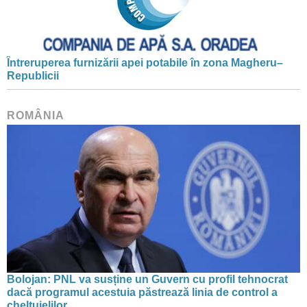
Întreruperea furnizării apei potabile în zona Magheru–
Republicii
ROMÂNIA
Bolojan: PNL va susține un Guvern cu profil tehnocrat
dacă programul acestuia păstrează linia de control a
cheltuielilor