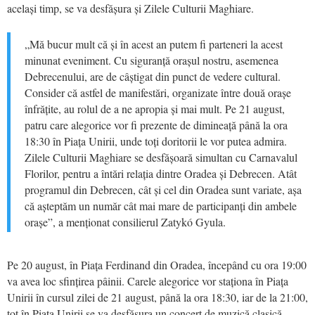
același timp, se va desfășura și Zilele Culturii Maghiare.
„Mă bucur mult că și în acest an putem fi parteneri la acest
minunat eveniment. Cu siguranță orașul nostru, asemenea
Debrecenului, are de câștigat din punct de vedere cultural.
Consider că astfel de manifestări, organizate între două orașe
înfrățite, au rolul de a ne apropia și mai mult. Pe 21 august,
patru care alegorice vor fi prezente de dimineață până la ora
18:30 în Piața Unirii, unde toți doritorii le vor putea admira.
Zilele Culturii Maghiare se desfășoară simultan cu Carnavalul
Florilor, pentru a întări relația dintre Oradea și Debrecen. Atât
programul din Debrecen, cât și cel din Oradea sunt variate, așa
că așteptăm un număr cât mai mare de participanți din ambele
orașe”, a menționat consilierul Zatykó Gyula.
Pe 20 august, în Piața Ferdinand din Oradea, începând cu ora 19:00
va avea loc sfințirea pâinii. Carele alegorice vor staționa în Piața
Unirii în cursul zilei de 21 august, până la ora 18:30, iar de la 21:00,
tot în Piața Unirii se va desfășura un concert de muzică clasică.