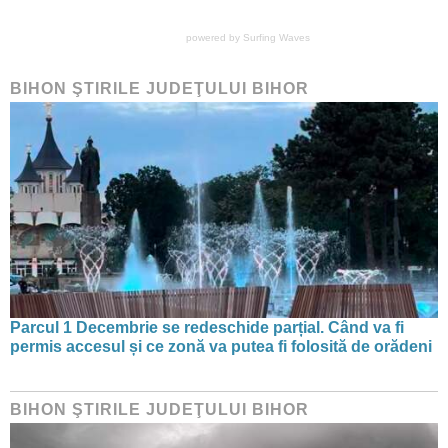
powered by
Surfing Waves
BIHON ŞTIRILE JUDEŢULUI BIHOR
Parcul 1 Decembrie se redeschide parțial. Când va fi
permis accesul și ce zonă va putea fi folosită de orădeni
BIHON ŞTIRILE JUDEŢULUI BIHOR