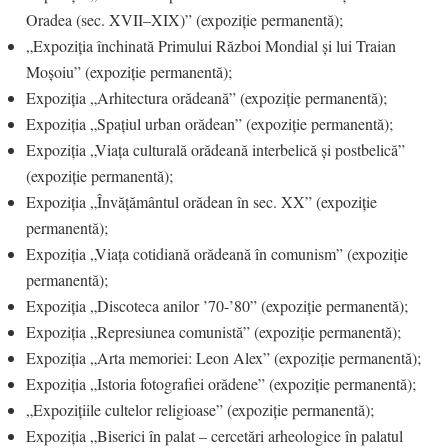
Oradea (sec. XVII–XIX)” (expoziție permanentă);
„Expoziția închinată Primului Război Mondial și lui Traian
Moșoiu” (expoziție permanentă);
Expoziția „Arhitectura orădeană” (expoziție permanentă);
Expoziția „Spațiul urban orădean” (expoziție permanentă);
Expoziția „Viața culturală orădeană interbelică și postbelică”
(expoziție permanentă);
Expoziția „Învățământul orădean în sec. XX” (expoziție
permanentă);
Expoziția „Viața cotidiană orădeană în comunism” (expoziție
permanentă);
Expoziția „Discoteca anilor ’70-’80” (expoziție permanentă);
Expoziția „Represiunea comunistă” (expoziție permanentă);
Expoziția „Arta memoriei: Leon Alex” (expoziție permanentă);
Expoziția „Istoria fotografiei orădene” (expoziție permanentă);
„Expozițiile cultelor religioase” (expoziție permanentă);
Expoziția „Biserici în palat – cercetări arheologice în palatul