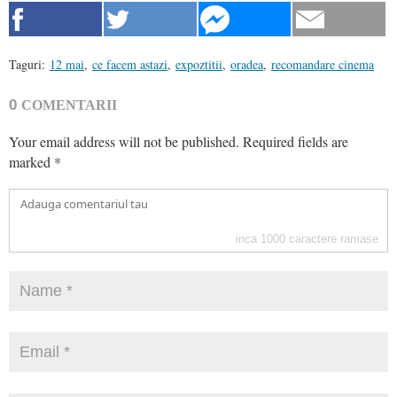
Taguri:
12 mai
,
ce facem astazi
,
expoztitii
,
oradea
,
recomandare cinema
0
COMENTARII
Your email address will not be published.
Required fields are
marked
*
inca
1000
caractere ramase