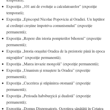
Expoziția „101 ani de evoluție a calculatoarelor” (expoziție
temporară);
Expoziția „Episcopul Nicolae Popoviciu al Oradiei. Un luptător
al credinței creștine împotriva comunismului” (expoziție
permanentă);
Expoziția „Repere din istoria pompierilor bihoreni” (expoziție
permanentă);
Expoziția „Istoria orașului Oradea de la preistorie până în epoca
migrațiilor” (expoziție permanentă);
Expoziția „Marea invazie mongolă” (expoziție permanentă);
Expoziția „Umanism și renaștere la Oradea” (expoziție
permanentă);
Expoziția „Cucerirea și stăpânirea otomană” (expoziție
permanentă);
Expoziția „Perioada habsburgică și dualistă” (expoziție
permanentă);
Expoziția „Domus Dispensatoris. Ocrotirea sănătății în Cetatea