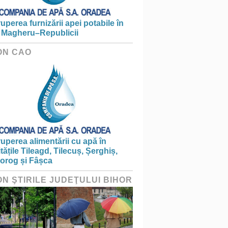
ruperea furnizării apei potabile în
 Magheru–Republicii
ON CAO
ruperea alimentării cu apă în
itățile Tileagd, Tilecuș, Șerghiș,
iorog și Fâșca
ON ŞTIRILE JUDEŢULUI BIHOR