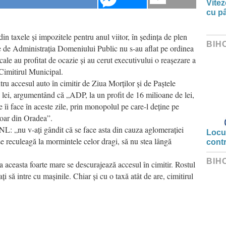
Vitez
cu pâ
din taxele și impozitele pentru anul viitor, în ședința de plen
BIH
cate de Administrația Domeniului Public nu s-au aflat pe ordinea
locale au profitat de ocazie și au cerut executivului o reașezare a
 Cimitirul Municipal.
 accesul auto în cimitir de Ziua Morților și de Paștele
10 lei, argumentând că „ADP, la un profit de 16 milioane de lei,
e îi face în aceste zile, prin monopolul pe care-l deține pe
doar din Oradea”.
PNL: „nu v-ați gândit că se face asta din cauza aglomerației
Locui
 reculeagă la mormintele celor dragi, să nu stea lângă
cont
BIH
 aceasta foarte mare se descurajează accesul în cimitir. Rostul
ți să intre cu mașinile. Chiar și cu o taxă atât de are, cimitirul