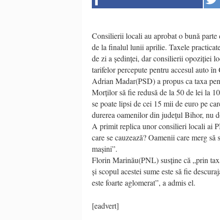
Consilierii locali au aprobat o bună parte 
de la finalul lunii aprilie. Taxele practi
de zi a ședinței, dar consilierii opoziției 
tarifelor percepute pentru accesul auto în
Adrian Madar(PSD) a propus ca taxa pentru
Morților să fie redusă de la 50 de lei la 
se poate lipsi de cei 15 mii de euro pe car
durerea oamenilor din județul Bihor, nu 
A primit replica unor consilieri locali ai 
care se cauzează? Oamenii care merg să se
mașini”.
Florin Marinău(PNL) susține că „prin taxa
și scopul acestei sume este să fie descuraja
este foarte aglomerat”, a admis el.
[eadvert]