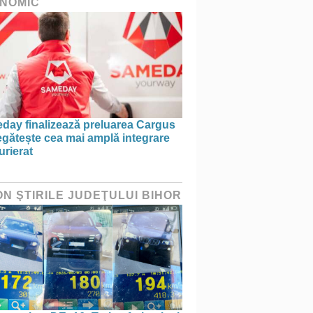
NOMIC
day finalizează preluarea Cargus
egătește cea mai amplă integrare
urierat
ON ŞTIRILE JUDEŢULUI BIHOR