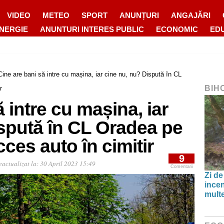
VIDEO
METEO
SPORT
ANUNȚURI
ANGAJĂRI
ENERGIE
ANUNTURI INTERES PUBLIC
ECONOMIC
ED
Cine are bani să intre cu mașina, iar cine nu, nu? Dispută în CL
BIH
r
 intre cu mașina, iar
spută în CL Oradea pe
ces auto în cimitir
9
eactualizat la:
30 April 2023 15:49
Comentarii
Zi de
incen
multe