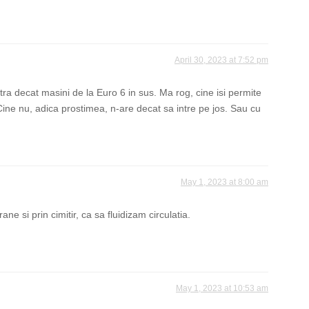
April 30, 2023 at 7:52 pm
ntra decat masini de la Euro 6 in sus. Ma rog, cine isi permite
Cine nu, adica prostimea, n-are decat sa intre pe jos. Sau cu
May 1, 2023 at 8:00 am
e si prin cimitir, ca sa fluidizam circulatia.
May 1, 2023 at 10:53 am