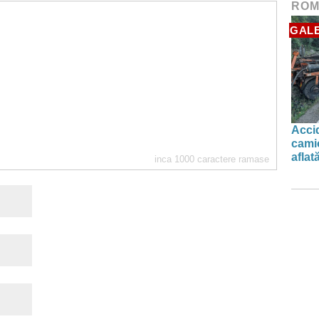
ROM
GALE
Accid
camio
aflat
inca
1000
caractere ramase