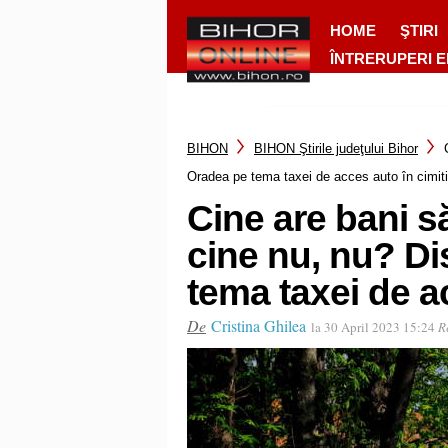
HOME
ŞTIRI
ÎNTRERUPERI 
BIHON
BIHON Ştirile judeţului Bihor
Oradea pe tema taxei de acces auto în cimiti
Cine are bani să
cine nu, nu? Di
tema taxei de ac
De
Cristina Ghilea
la 30 April 2023 15:24
R