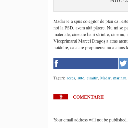
FOTO: 
Madar le-a spus colegilor de plen că „este 
noi la PSD, avem altă părere. Nu mi se par
materiale, cine are bani să intre, cine nu, 
Viceprimarul Marcel Dragoș a atras atenți
hotărâre, ca atare propunerea nu a ajuns l
Taguri:
acces
,
auto
,
cimitir
,
Madar
,
marinau
,
9
COMENTARII
Your email address will not be published.