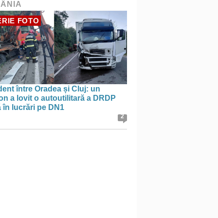
ÂNIA
RIE FOTO
ent între Oradea și Cluj: un
n a lovit o autoutilitară a DRDP
ă în lucrări pe DN1
2