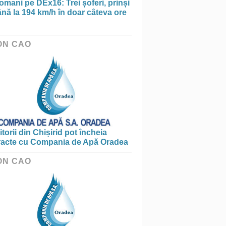
omani pe DEx16: Trei șoferi, prinși
nă la 194 km/h în doar câteva ore
ON CAO
torii din Chișirid pot încheia
racte cu Compania de Apă Oradea
ON CAO