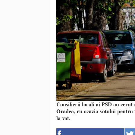
Consilierii locali ai PSD au cerut
Oradea, cu ocazia votului pentru 
la vot.