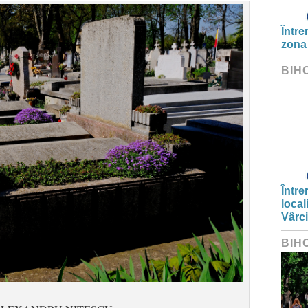
Între
zona
BIH
Între
local
Vârc
BIH