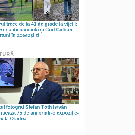
ul trece de la 41 de grade la vijelii:
Roșu de caniculă și Cod Galben
rtuni în aceeași zi
TURĂ
tul fotograf Ștefan Tóth István
rsează 75 de ani printr-o expoziție-
eu la Oradea