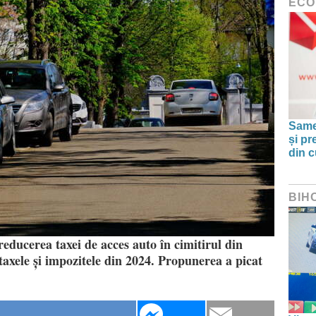
ECO
Same
și pr
din c
BIH
 reducerea taxei de acces auto în cimitirul din
taxele și impozitele din 2024. Propunerea a picat