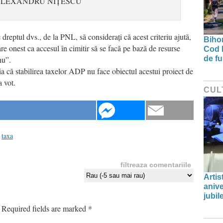
ALEXANDRU NIȚESCU
dreptul dvs., de la PNL, să considerați că acest criteriu ajută,
Bihor
e onest ca accesul în cimitir să se facă pe bază de resurse
Cod 
nu”.
de fu
a că stabilirea taxelor ADP nu face obiectul acestui proiect de
a vot.
CUL
taxa
filtreaza comentariile
Artis
anive
jubil
Required fields are marked
*