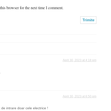
his browser for the next time I comment.
April 30, 2023 at 4:18 pm
,
April 30, 2023 at 6:50 pm
de intrare doar cele electrice !