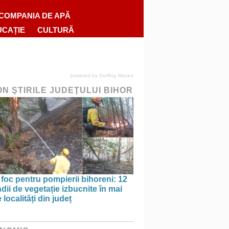
COMPANIA DE APĂ
UCAȚIE
CULTURĂ
powered by
Surfing Waves
ON ŞTIRILE JUDEŢULUI BIHOR
 foc pentru pompierii bihoreni: 12
dii de vegetație izbucnite în mai
 localități din județ