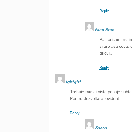
Reply
Nicu Stan
Pai, oricum, nu i
si are asa ceva. 
dricul…
Reply
fghfghf
Trebuie musai niste pasaje subteran
Pentru dezvoltare, evident.
Reply
Xxxxx