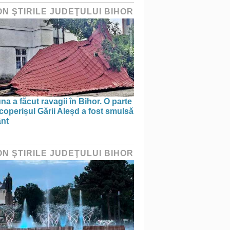
ON ŞTIRILE JUDEŢULUI BIHOR
na a făcut ravagii în Bihor. O parte
coperișul Gării Aleșd a fost smulsă
ânt
ON ŞTIRILE JUDEŢULUI BIHOR