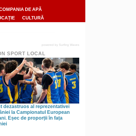
COMPANIA DE APĂ
UCAȚIE
CULTURĂ
powered by
Surfing Waves
ON SPORT LOCAL
 dezastruos al reprezentativei
niei la Campionatul European
ni. Eșec de proporții în fața
iei