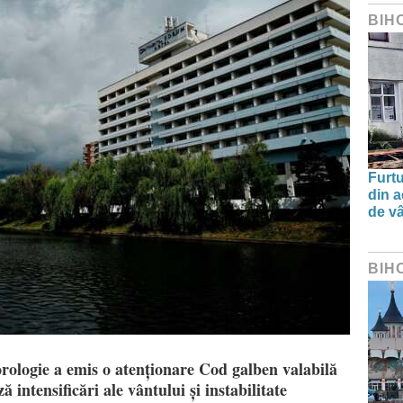
BIH
Furtu
din a
de v
BIH
rologie a emis o atenționare Cod galben valabilă
 intensificări ale vântului și instabilitate