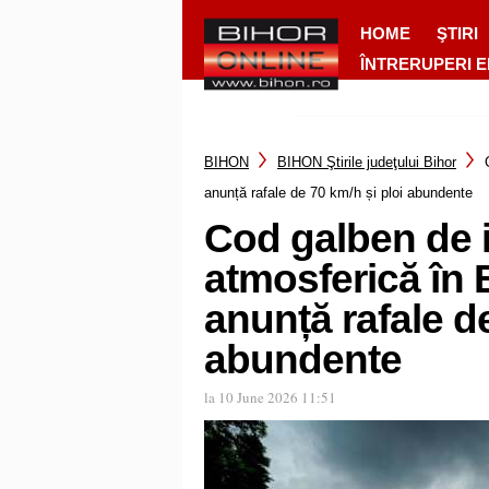
HOME
ŞTIRI
ÎNTRERUPERI 
BIHON
BIHON Ştirile judeţului Bihor
anunță rafale de 70 km/h și ploi abundente
Cod galben de i
atmosferică în 
anunță rafale de
abundente
la 10 June 2026 11:51