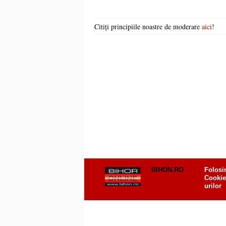
Citiți principiile noastre de moderare
aici
!
BIHON.RO
Folosi
Cookie
urilor