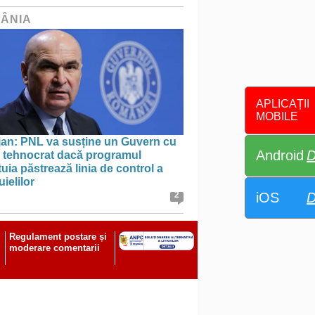
ÂNIA
APLICAȚII
MOBILE
jan: PNL va susține un Guvern cu
Android
D
l tehnocrat dacă programul
uia păstrează linia de control a
uielilor
iOS
D
2
Regulament postare și
moderare comentarii