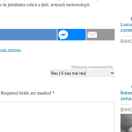
s în jumătatea estică a țării, notează meteorologii.
Locui
cont
BIH
vant puternic
filtreaza comentariile
Required fields are marked
*
Între
zona
BIH