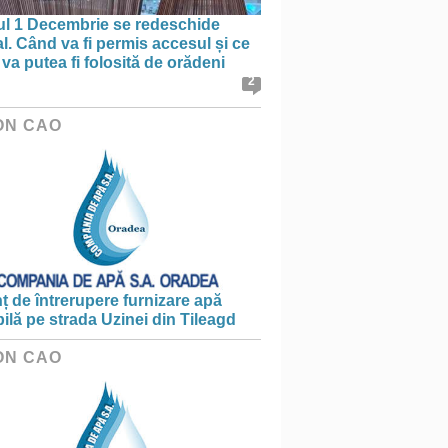
ul 1 Decembrie se redeschide
al. Când va fi permis accesul și ce
va putea fi folosită de orădeni
2
ON CAO
 de întrerupere furnizare apă
ilă pe strada Uzinei din Tileagd
ON CAO