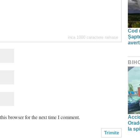
Cod r
Șapte
inca
1000
caractere ramase
aver
BIH
his browser for the next time I comment.
Accid
Orade
la spi