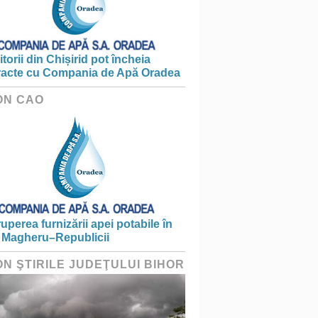
torii din Chișirid pot încheia
racte cu Compania de Apă Oradea
ON CAO
ruperea furnizării apei potabile în
 Magheru–Republicii
ON ŞTIRILE JUDEŢULUI BIHOR