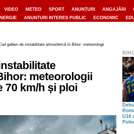
VIDEO
METEO
SPORT
ANUNȚURI
ANGAJĂRI
ENERGIE
ANUNTURI INTERES PUBLIC
ECONOMIC
ED
Cod galben de instabilitate atmosferică în Bihor: meteorologii
BIH
nstabilitate
Bihor: meteorologii
 70 km/h și ploi
Debut
Româ
U16 a
Polon