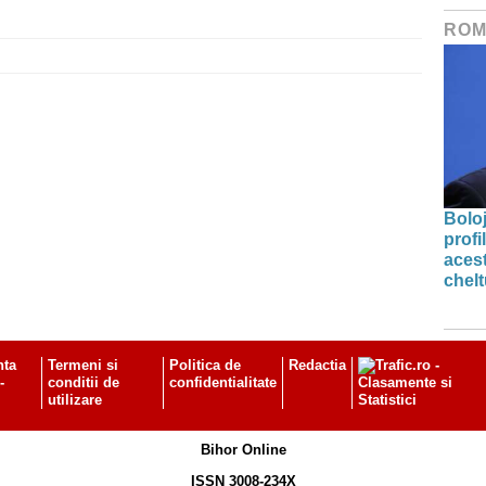
ROM
Bolo
profi
acest
chelt
nta
Termeni si
Politica de
Redactia
-
conditii de
confidentialitate
utilizare
Bihor Online
ISSN 3008-234X