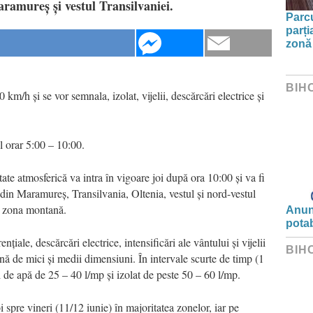
ramureș și vestul Transilvaniei.
Parc
parți
zonă 
BIH
 km/h și se vor semnala, izolat, vijelii, descărcări electrice și
ul orar 5:00 – 10:00.
ate atmosferică va intra în vigoare joi după ora 10:00 și va fi
e din Maramureș, Transilvania, Oltenia, vestul și nord-vestul
n zona montană.
Anunț
potab
țiale, descărcări electrice, intensificări ale vântului și vijelii
BIH
ă de mici și medii dimensiuni. În intervale scurte de timp (1
i de apă de 25 – 40 l/mp și izolat de peste 50 – 60 l/mp.
 spre vineri (11/12 iunie) în majoritatea zonelor, iar pe