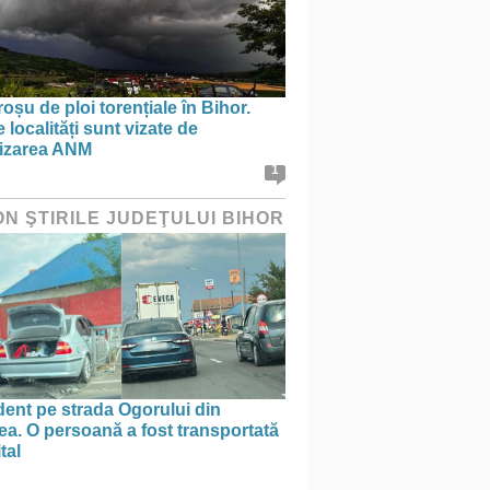
oșu de ploi torențiale în Bihor.
 localități sunt vizate de
tizarea ANM
1
ON ŞTIRILE JUDEŢULUI BIHOR
ent pe strada Ogorului din
a. O persoană a fost transportată
tal