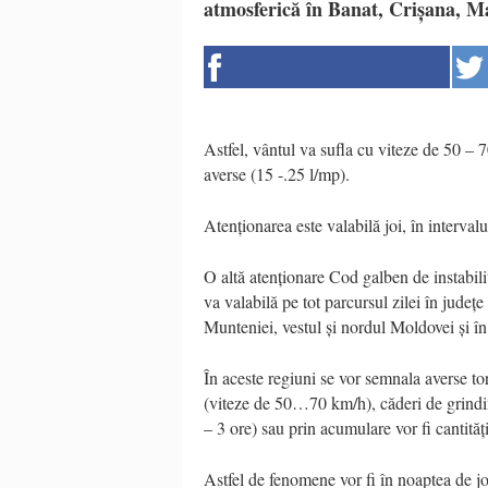
atmosferică în Banat, Crișana, Ma
Astfel, vântul va sufla cu viteze de 50 – 70
averse (15 -.25 l/mp).
Atenționarea este valabilă joi, în interval
O altă atenționare Cod galben de instabilit
va valabilă pe tot parcursul zilei în județ
Munteniei, vestul și nordul Moldovei și î
În aceste regiuni se vor semnala averse toren
(viteze de 50…70 km/h), căderi de grindin
– 3 ore) sau prin acumulare vor fi cantităț
Astfel de fenomene vor fi în noaptea de joi