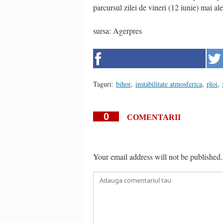
parcursul zilei de vineri (12 iunie) mai ale
sursa: Agerpres
Taguri:
bihor
,
instabilitate atmosferica
,
ploi
,
0
COMENTARII
Your email address will not be published.