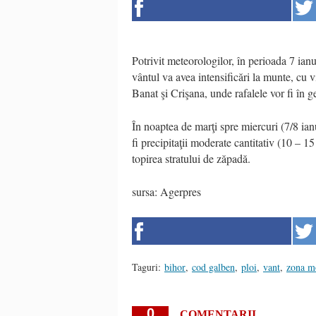
Potrivit meteorologilor, în perioada 7 ianu
vântul va avea intensificări la munte, cu 
Banat şi Crişana, unde rafalele vor fi în 
În noaptea de marţi spre miercuri (7/8 ian
fi precipitaţii moderate cantitativ (10 – 
topirea stratului de zăpadă.
sursa: Agerpres
Taguri:
bihor
,
cod galben
,
ploi
,
vant
,
zona m
0
COMENTARII