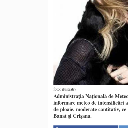
foto: ilustrativ
Administraţia Naţională de Meteo
informare meteo de intensificări 
de ploaie, moderate cantitativ, ce
Banat şi Crişana.