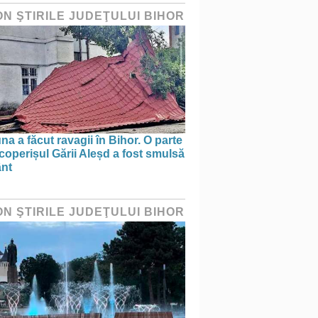
ON ŞTIRILE JUDEŢULUI BIHOR
na a făcut ravagii în Bihor. O parte
coperișul Gării Aleșd a fost smulsă
ânt
ON ŞTIRILE JUDEŢULUI BIHOR