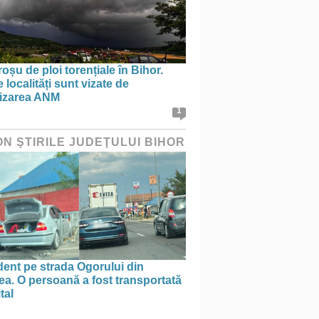
oșu de ploi torențiale în Bihor.
 localități sunt vizate de
tizarea ANM
1
ON ŞTIRILE JUDEŢULUI BIHOR
ent pe strada Ogorului din
a. O persoană a fost transportată
tal