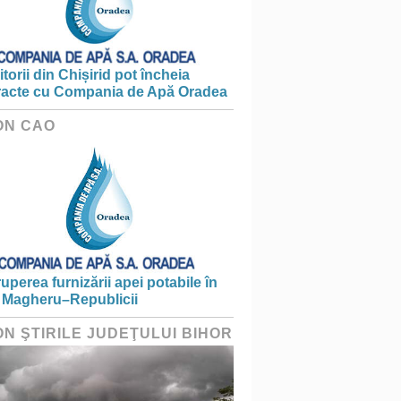
torii din Chișirid pot încheia
racte cu Compania de Apă Oradea
ON CAO
ruperea furnizării apei potabile în
 Magheru–Republicii
ON ŞTIRILE JUDEŢULUI BIHOR