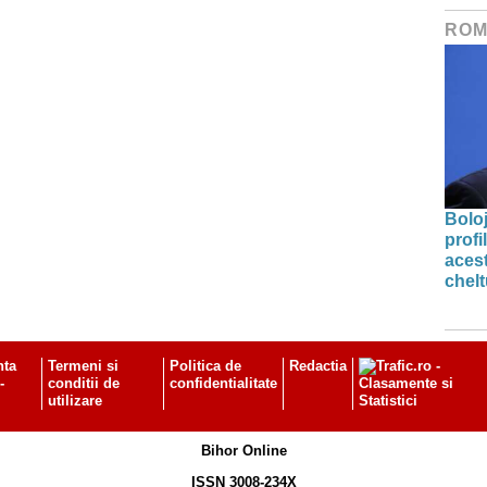
ROM
Bolo
profi
acest
chelt
nta
Termeni si
Politica de
Redactia
-
conditii de
confidentialitate
utilizare
Bihor Online
ISSN 3008-234X