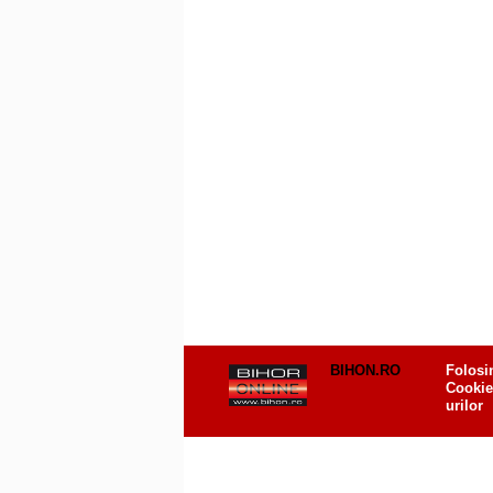
BIHON.RO
Folosi
Cookie
urilor