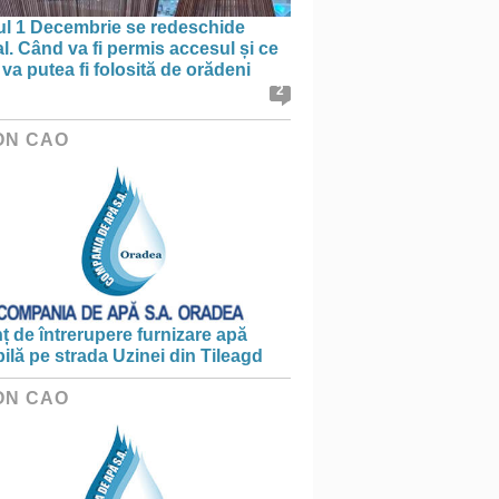
ul 1 Decembrie se redeschide
al. Când va fi permis accesul și ce
va putea fi folosită de orădeni
2
ON CAO
 de întrerupere furnizare apă
ilă pe strada Uzinei din Tileagd
ON CAO