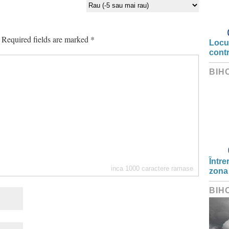
Required fields are marked
*
Locui
cont
BIH
Între
inca
1000
caractere ramase
zona
BIH