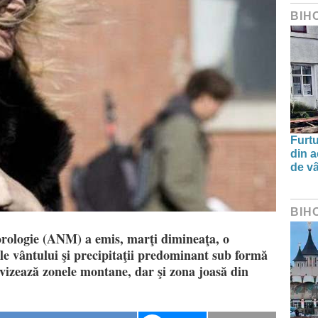
BIH
Furtu
din a
de v
BIH
rologie (ANM) a emis, marţi dimineaţa, o
ale vântului şi precipitaţii predominant sub formă
 vizează zonele montane, dar şi zona joasă din