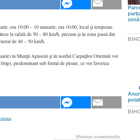
Parc
parți
zonă 
arie, ora 10:00 – 10 ianuarie, ora 10:00, local şi temporar,
viteze la rafală de 50 – 80 km/h, precum şi în zona joasă din
BIH
general de 40 – 50 km/h.
uarie) în Munţii Apuseni şi în nordul Carpaţilor Orientali vor
15 l/mp), predominant sub formă de ploaie, ce vor favoriza
Anunț
potab
BIH
ontana
filtreaza comentariile