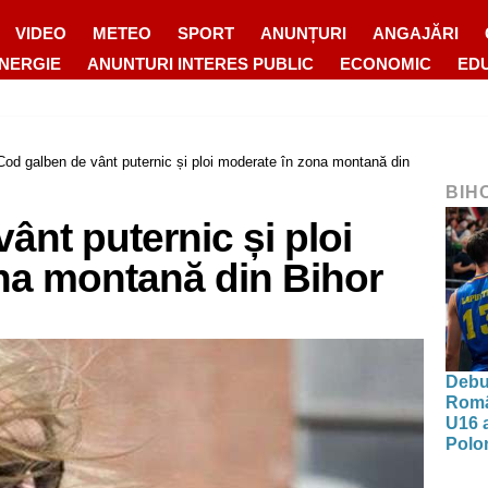
VIDEO
METEO
SPORT
ANUNȚURI
ANGAJĂRI
ENERGIE
ANUNTURI INTERES PUBLIC
ECONOMIC
ED
Cod galben de vânt puternic și ploi moderate în zona montană din
BIH
ânt puternic și ploi
na montană din Bihor
Debut
Româ
U16 a
Polon