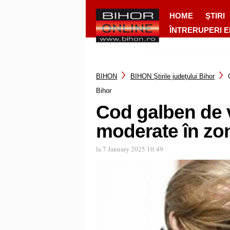
HOME
ŞTIRI
ÎNTRERUPERI 
BIHON
BIHON Ştirile judeţului Bihor
Bihor
Cod galben de v
moderate în zo
la 7 January 2025 10:49