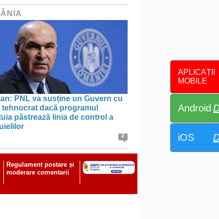
ÂNIA
APLICAȚII
MOBILE
jan: PNL va susține un Guvern cu
Android
D
l tehnocrat dacă programul
uia păstrează linia de control a
uielilor
iOS
D
2
Regulament postare și
moderare comentarii