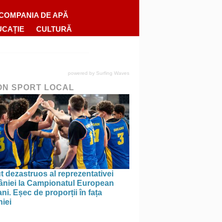
COMPANIA DE APĂ
UCAȚIE
CULTURĂ
powered by
Surfing Waves
ON SPORT LOCAL
 dezastruos al reprezentativei
niei la Campionatul European
ni. Eșec de proporții în fața
iei