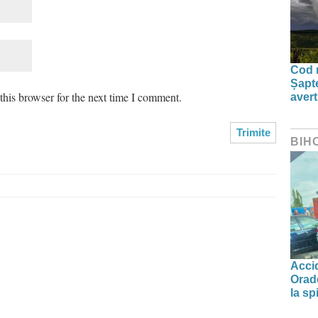
Cod r
Șapte
his browser for the next time I comment.
aver
BIH
Accid
Orade
la spi