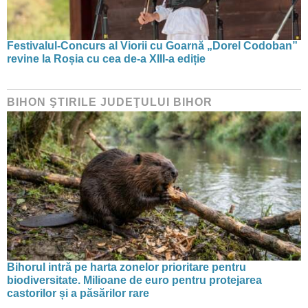
Festivalul-Concurs al Viorii cu Goarnă „Dorel Codoban”
revine la Roșia cu cea de-a XIII-a ediție
BIHON ŞTIRILE JUDEŢULUI BIHOR
Bihorul intră pe harta zonelor prioritare pentru
biodiversitate. Milioane de euro pentru protejarea
castorilor și a păsărilor rare