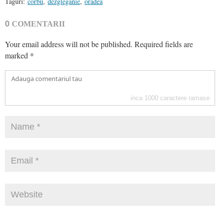
Taguri:
corbu
,
dezgleganie
,
oradea
0
COMENTARII
Your email address will not be published.
Required fields are
marked
*
inca
1000
caractere ramase