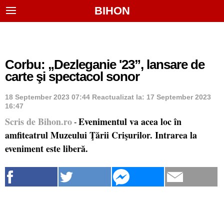
BIHON
Corbu: „Dezleganie '23”, lansare de
carte şi spectacol sonor
18 September 2023 07:44
Reactualizat la:
17 September 2023
16:47
Scris de Bihon.ro
Evenimentul va acea loc în
-
amfiteatrul Muzeului Ţării Crişurilor. Intrarea la
eveniment este liberă.