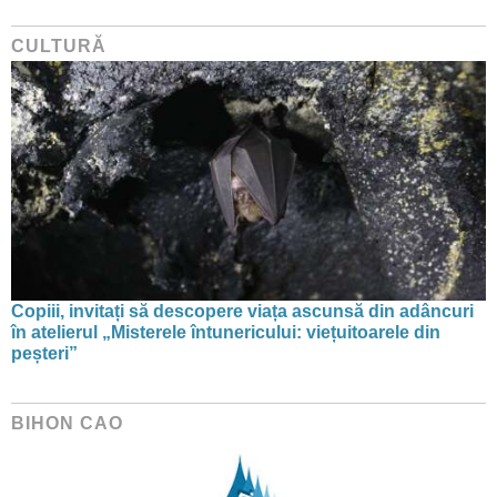
CULTURĂ
Copiii, invitați să descopere viața ascunsă din adâncuri
în atelierul „Misterele întunericului: viețuitoarele din
peșteri”
BIHON CAO