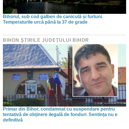
Bihorul, sub cod galben de caniculă și furtuni.
Temperaturile urcă până la 37 de grade
BIHON ŞTIRILE JUDEŢULUI BIHOR
Primar din Bihor, condamnat cu suspendare pentru
tentativă de obținere ilegală de fonduri. Sentința nu e
definitivă