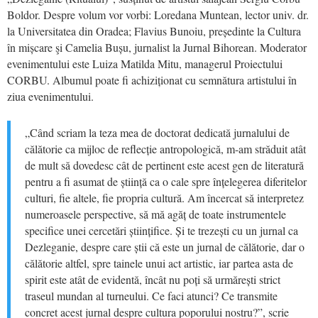
Boldor. Despre volum vor vorbi: Loredana Muntean, lector univ. dr.
la Universitatea din Oradea; Flavius Bunoiu, președinte la Cultura
în mișcare şi Camelia Bușu, jurnalist la Jurnal Bihorean. Moderator
evenimentului este Luiza Matilda Mitu, managerul Proiectului
CORBU. Albumul poate fi achiziționat cu semnătura artistului în
ziua evenimentului.
„Când scriam la teza mea de doctorat dedicată jurnalului de
călătorie ca mijloc de reflecție antropologică, m-am străduit atât
de mult să dovedesc cât de pertinent este acest gen de literatură
pentru a fi asumat de știință ca o cale spre înțelegerea diferitelor
culturi, fie altele, fie propria cultură. Am încercat să interpretez
numeroasele perspective, să mă agăț de toate instrumentele
specifice unei cercetări științifice. Și te trezești cu un jurnal ca
Dezleganie, despre care știi că este un jurnal de călătorie, dar o
călătorie altfel, spre tainele unui act artistic, iar partea asta de
spirit este atât de evidentă, încât nu poți să urmărești strict
traseul mundan al turneului. Ce faci atunci? Ce transmite
concret acest jurnal despre cultura poporului nostru?”, scrie