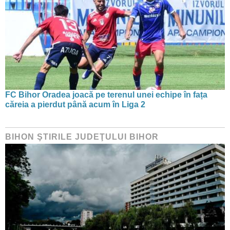
FC Bihor Oradea joacă pe terenul unei echipe în fața
căreia a pierdut până acum în Liga 2
BIHON ŞTIRILE JUDEŢULUI BIHOR