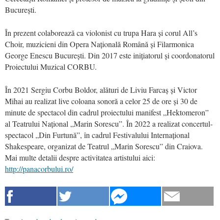
București.
În prezent colaborează ca violonist cu trupa Hara și corul All’s
Choir, muzicieni din Opera Națională Română și Filarmonica
George Enescu București. Din 2017 este inițiatorul și coordonatorul
Proiectului Muzical CORBU.
În 2021 Sergiu Corbu Boldor, alături de Liviu Farcaș și Victor
Mihai au realizat live coloana sonoră a celor 25 de ore și 30 de
minute de spectacol din cadrul proiectului manifest „Hektomeron”
al Teatrului Național „Marin Sorescu”. În 2022 a realizat concertul-
spectacol „Din Furtună”, în cadrul Festivalului Internațional
Shakespeare, organizat de Teatrul „Marin Sorescu” din Craiova.
Mai multe detalii despre activitatea artistului aici:
http://panacorbului.ro/