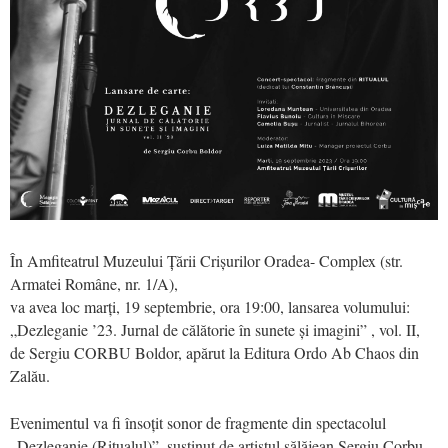
În Amfiteatrul Muzeului Țării Crișurilor Oradea- Complex (str.
Armatei Române, nr. 1/A),
va avea loc marți, 19 septembrie, ora 19:00, lansarea volumului:
„Dezleganie ’23. Jurnal de călătorie în sunete și imagini” , vol. II,
de Sergiu CORBU Boldor, apărut la Editura Ordo Ab Chaos din
Zalău.
Evenimentul va fi însoțit sonor de fragmente din spectacolul
„Dezleganie (Ritualul)”, susținut de artistul sălăjean Sergiu Corbu