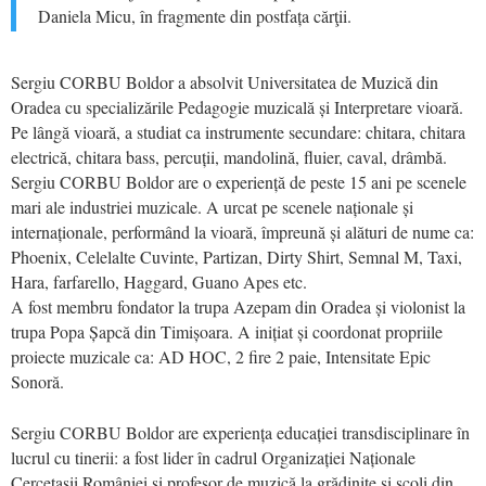
Daniela Micu, în fragmente din postfața cărţii.
Sergiu CORBU Boldor a absolvit Universitatea de Muzică din
Oradea cu specializările Pedagogie muzicală și Interpretare vioară.
Pe lângă vioară, a studiat ca instrumente secundare: chitara, chitara
electrică, chitara bass, percuții, mandolină, fluier, caval, drâmbă.
Sergiu CORBU Boldor are o experiență de peste 15 ani pe scenele
mari ale industriei muzicale. A urcat pe scenele naționale și
internaționale, performând la vioară, împreună și alături de nume ca:
Phoenix, Celelalte Cuvinte, Partizan, Dirty Shirt, Semnal M, Taxi,
Hara, farfarello, Haggard, Guano Apes etc.
A fost membru fondator la trupa Azepam din Oradea și violonist la
trupa Popa Șapcă din Timișoara. A inițiat și coordonat propriile
proiecte muzicale ca: AD HOC, 2 fire 2 paie, Intensitate Epic
Sonoră.
Sergiu CORBU Boldor are experiența educației transdisciplinare în
lucrul cu tinerii: a fost lider în cadrul Organizației Naționale
Cercetașii României și profesor de muzică la grădinițe și școli din