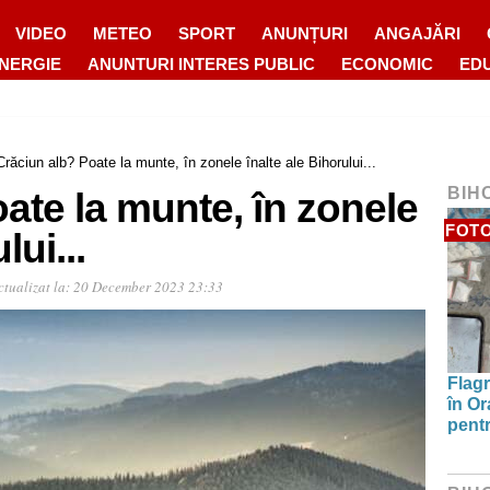
VIDEO
METEO
SPORT
ANUNȚURI
ANGAJĂRI
ENERGIE
ANUNTURI INTERES PUBLIC
ECONOMIC
ED
Crăciun alb? Poate la munte, în zonele înalte ale Bihorului...
BIH
ate la munte, în zonele
FOT
lui...
tualizat la:
20 December 2023 23:33
Flagr
în Or
pentr