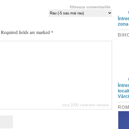
filtreaza comentariile
Între
zona
Required fields are marked
*
BIH
Între
local
Vârc
inca
1000
caractere ramase
ROM