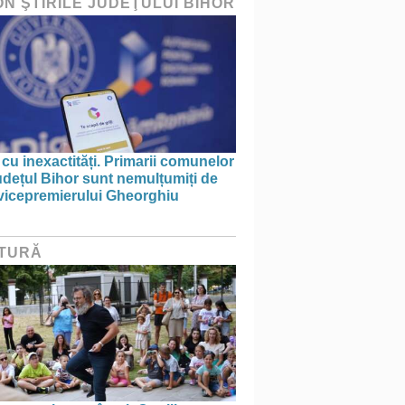
ON ŞTIRILE JUDEŢULUI BIHOR
 cu inexactități. Primarii comunelor
udețul Bihor sunt nemulțumiți de
 vicepremierului Gheorghiu
TURĂ