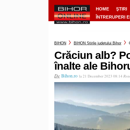
HOME
ŞTIRI
ÎNTRERUPERI 
BIHON
BIHON Ştirile judeţului Bihor
Crăciun alb? Po
înalte ale Bihoru
De
Bihon.ro
la 21 December 2023 08:14
Reac