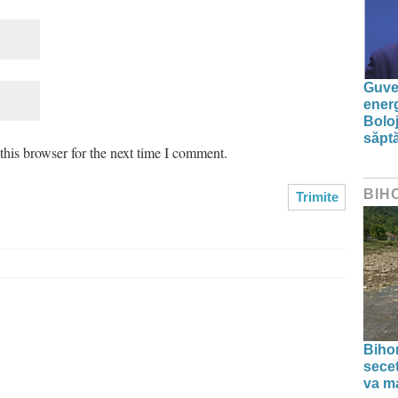
Guver
energ
Boloj
săpt
his browser for the next time I comment.
BIH
Bihor
secet
va ma