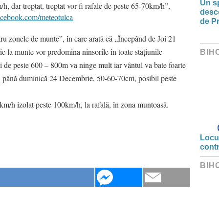
Un sp
, dar treptat, treptat vor fi rafale de peste 65-70km/h”,
desco
acebook.com/meteotulca
de Pr
ru zonele de munte”, în care arată că „Începând de Joi 21
la munte vor predomina ninsorile în toate stațiunile
BIH
 de peste 600 – 800m va ninge mult iar vântul va bate foarte
și, până duminică 24 Decembrie, 50-60-70cm, posibil peste
0km/h izolat peste 100km/h, la rafală, în zona muntoasă.
Locui
cont
BIH