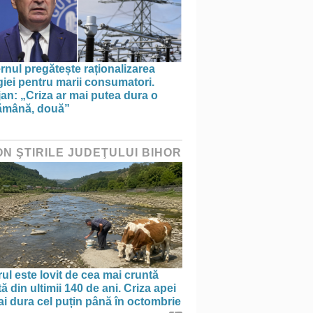
nul pregătește raționalizarea
iei pentru marii consumatori.
an: „Criza ar mai putea dura o
ămână, două”
ON ŞTIRILE JUDEŢULUI BIHOR
ul este lovit de cea mai cruntă
ă din ultimii 140 de ani. Criza apei
i dura cel puțin până în octombrie