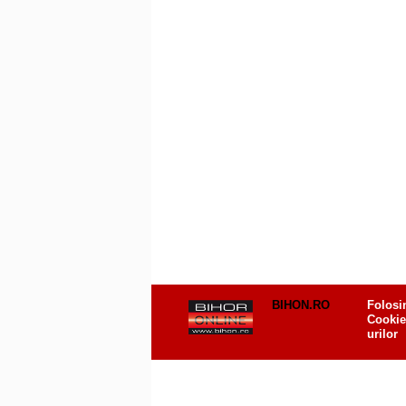
BIHON.RO
Folosi
Cookie
urilor