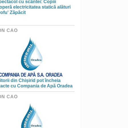
ectacol cu scântei: Copiii
peră electricitatea statică alături
ofu' Zăpăcit
ON CAO
torii din Chișirid pot încheia
racte cu Compania de Apă Oradea
ON CAO