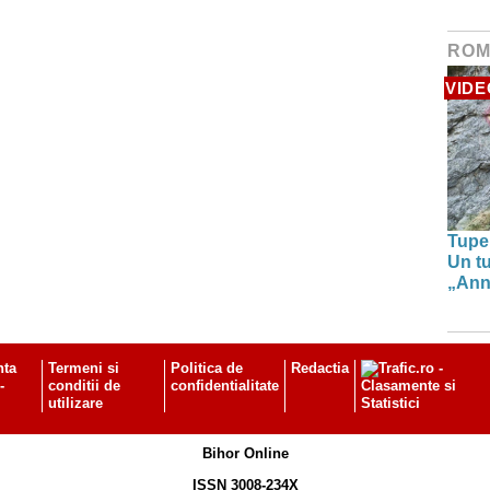
ROM
VIDE
Tupe
Un tu
„Anna
nta
Termeni si
Politica de
Redactia
-
conditii de
confidentialitate
utilizare
Bihor Online
ISSN 3008-234X