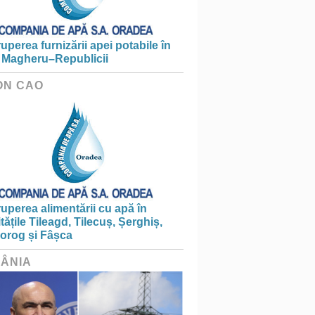
ruperea furnizării apei potabile în
 Magheru–Republicii
ON CAO
ruperea alimentării cu apă în
itățile Tileagd, Tilecuș, Șerghiș,
iorog și Fâșca
ÂNIA