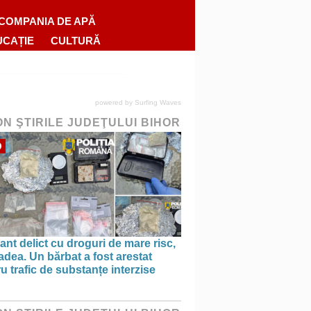
COMPANIA DE APĂ
UCAȚIE
CULTURĂ
powered by
Surfing Waves
ON ŞTIRILE JUDEŢULUI BIHOR
O
ant delict cu droguri de mare risc,
adea. Un bărbat a fost arestat
u trafic de substanțe interzise