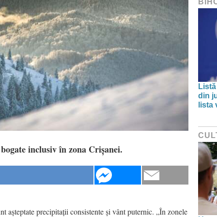
BIH
Listă
din j
lista
CUL
 bogate inclusiv în zona Crișanei.
 așteptate precipitații consistente și vânt puternic. „În zonele