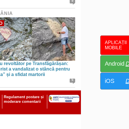
5
ÂNIA
O
APLICAȚII
MOBILE
Android
D
u revoltător pe Transfăgărășan:
rist a vandalizat o stâncă pentru
” și a sfidat martorii
iOS
D
5
Regulament postare și
moderare comentarii