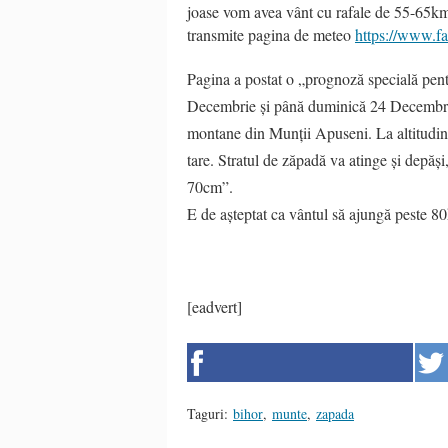
joase vom avea vânt cu rafale de 55-65km/h
transmite pagina de meteo
https://www.f
Pagina a postat o „prognoză specială pent
Decembrie și până duminică 24 Decembrie 
montane din Munții Apuseni. La altitudini
tare. Stratul de zăpadă va atinge și depă
70cm”.
E de așteptat ca vântul să ajungă peste 8
[eadvert]
Taguri:
bihor
,
munte
,
zapada