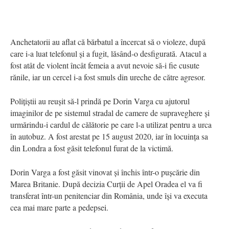
Anchetatorii au aflat că bărbatul a încercat să o violeze, după
care i-a luat telefonul și a fugit, lăsând-o desfigurată. Atacul a
fost atât de violent încât femeia a avut nevoie să-i fie cusute
rănile, iar un cercel i-a fost smuls din ureche de către agresor.
Polițiștii au reușit să-l prindă pe Dorin Varga cu ajutorul
imaginilor de pe sistemul stradal de camere de supraveghere și
urmărindu-i cardul de călătorie pe care l-a utilizat pentru a urca
în autobuz. A fost arestat pe 15 august 2020, iar în locuința sa
din Londra a fost găsit telefonul furat de la victimă.
Dorin Varga a fost găsit vinovat și închis într-o pușcărie din
Marea Britanie. După decizia Curții de Apel Oradea el va fi
transferat într-un penitenciar din România, unde își va executa
cea mai mare parte a pedepsei.