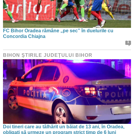
FC Bihor Oradea rămâne „pe sec” în duelurile cu
Concordia Chiajna
1
BIHON ŞTIRILE JUDEŢULUI BIHOR
Doi tineri care au tâlhărit un băiat de 13 ani, în Oradea,
obligați să urmeze un program strict timp de 6 luni