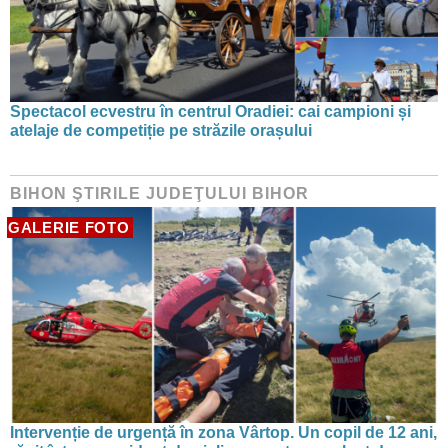
Spectacol ecvestru în centrul Oradiei: cai campioni și
atelaje de competiție pe străzile orașului
BIHON ŞTIRILE JUDEŢULUI BIHOR
GALERIE FOTO
Intervenție de urgență în zona Vârtop. Un copil de 12 ani,