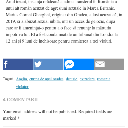
Anul trecut, instanța orădeană a admis transferul în România a
unui alt român acuzat de agresiuni sexuale în Marea Britanie.
Marius Cornel Gherghel, originar din Oradea, a fost acuzat că, în
2019, și-a abuzat sexual iubita, într-un acces de gelozie, după
care ar fi amenințat-o pentru a o face să renunțe la mărturia
împotriva lui. El a fost condamnat de un tribunal din Londra la
12 ani și 9 luni de închisoare pentru comiterea a trei violuri.
Taguri:
Anglia
,
curtea de apel oradea
,
decizie
,
extradare
,
romania
,
violator
4
COMENTARII
Your email address will not be published.
Required fields are
marked
*