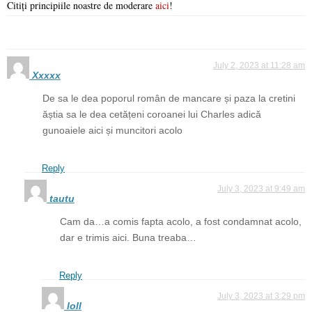
Citiți principiile noastre de moderare
aici
!
July 2, 2023 at 11:28 am
Xxxxx
De sa le dea poporul român de mancare și paza la cretini
ăștia sa le dea cetățeni coroanei lui Charles adică
gunoaiele aici și muncitori acolo
Reply
July 3, 2023 at 9:49 am
tautu
Cam da…a comis fapta acolo, a fost condamnat acolo,
dar e trimis aici. Buna treaba…
Reply
July 3, 2023 at 3:29 pm
loll