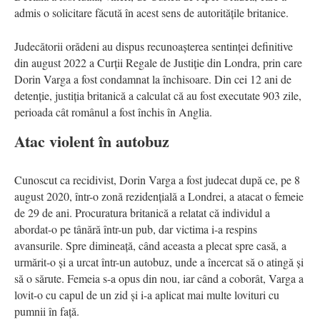
admis o solicitare făcută în acest sens de autoritățile britanice.
Judecătorii orădeni au dispus recunoașterea sentinței definitive
din august 2022 a Curții Regale de Justiție din Londra, prin care
Dorin Varga a fost condamnat la închisoare. Din cei 12 ani de
detenție, justiția britanică a calculat că au fost executate 903 zile,
perioada cât românul a fost închis în Anglia.
Atac violent în autobuz
Cunoscut ca recidivist, Dorin Varga a fost judecat după ce, pe 8
august 2020, într-o zonă rezidențială a Londrei, a atacat o femeie
de 29 de ani. Procuratura britanică a relatat că individul a
abordat-o pe tânără într-un pub, dar victima i-a respins
avansurile. Spre dimineață, când aceasta a plecat spre casă, a
urmărit-o și a urcat într-un autobuz, unde a încercat să o atingă și
să o sărute. Femeia s-a opus din nou, iar când a coborât, Varga a
lovit-o cu capul de un zid și i-a aplicat mai multe lovituri cu
pumnii în față.