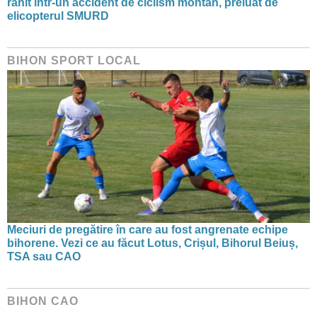
rănit într-un accident de ciclism montan, preluat de
elicopterul SMURD
BIHON SPORT LOCAL
Meciuri de pregătire în care au fost angrenate echipe
bihorene. Vezi ce au făcut Lotus, Crișul, Bihorul Beiuș,
TSA sau CAO
BIHON CAO