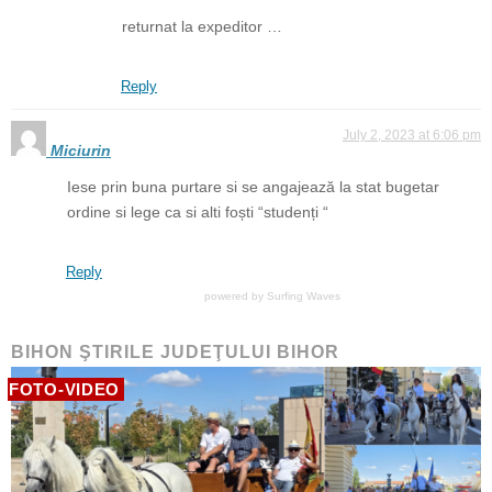
returnat la expeditor …
Reply
July 2, 2023 at 6:06 pm
Miciurin
Iese prin buna purtare si se angajează la stat bugetar
ordine si lege ca si alti foști “studenți “
Reply
powered by
Surfing Waves
BIHON ŞTIRILE JUDEŢULUI BIHOR
FOTO-VIDEO