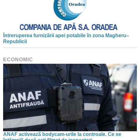
Întreruperea furnizării apei potabile în zona Magheru–
Republicii
ECONOMIC
ANAF activează bodycam-urile la controale. Ce se