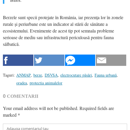
Berzele sunt specii protejate în România, iar prezența lor în zonele
rurale și periurbane este un indicator al stării de sănătate a
ecosistemului. Evenimente de acest tip pot semnala probleme
serioase de mediu sau infrastructură periculoasă pentru fauna
sălbatică.
Taguri:
ANMAP
,
berze
,
DSVSA
,
electrocutare păsări
,
Fauna urbană
,
oradea
,
protectia animalelor
0
COMENTARII
Your email address will not be published.
Required fields are
marked
*