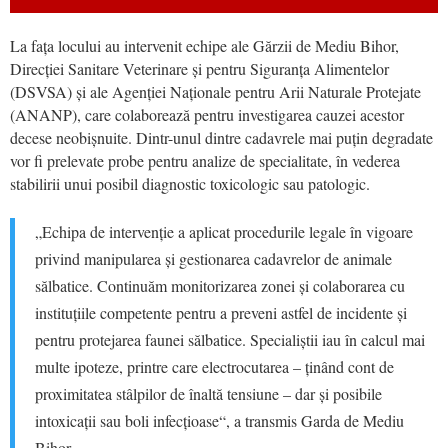
La fața locului au intervenit echipe ale Gărzii de Mediu Bihor,
Direcției Sanitare Veterinare și pentru Siguranța Alimentelor
(DSVSA) și ale Agenției Naționale pentru Arii Naturale Protejate
(ANANP), care colaborează pentru investigarea cauzei acestor
decese neobișnuite. Dintr-unul dintre cadavrele mai puțin degradate
vor fi prelevate probe pentru analize de specialitate, în vederea
stabilirii unui posibil diagnostic toxicologic sau patologic.
„Echipa de intervenție a aplicat procedurile legale în vigoare
privind manipularea și gestionarea cadavrelor de animale
sălbatice. Continuăm monitorizarea zonei și colaborarea cu
instituțiile competente pentru a preveni astfel de incidente și
pentru protejarea faunei sălbatice. Specialiștii iau în calcul mai
multe ipoteze, printre care electrocutarea – ținând cont de
proximitatea stâlpilor de înaltă tensiune – dar și posibile
intoxicații sau boli infecțioase“, a transmis Garda de Mediu
Bihor.