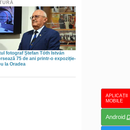
TURĂ
tul fotograf Ștefan Tóth István
rsează 75 de ani printr-o expoziție-
eu la Oradea
APLICAȚII
MOBILE
Android
D