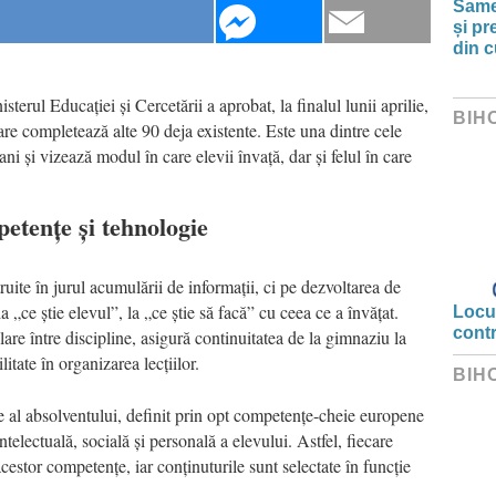
Same
și pr
din c
terul Educației și Cercetării a aprobat, la finalul lunii aprilie,
BIH
re completează alte 90 deja existente. Este una dintre cele
ni și vizează modul în care elevii învață, dar și felul în care
etențe și tehnologie
ite în jurul acumulării de informații, ci pe dezvoltarea de
 „ce știe elevul”, la „ce știe să facă” cu ceea ce a învățat.
Locui
cont
are între discipline, asigură continuitatea de la gimnaziu la
litate în organizarea lecțiilor.
BIH
 al absolventului, definit prin opt competențe-cheie europene
telectuală, socială și personală a elevului. Astfel, fiecare
cestor competențe, iar conținuturile sunt selectate în funcție