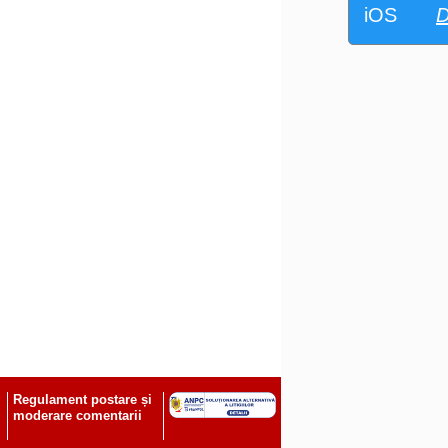
iOS
D
Regulament postare și
moderare comentarii