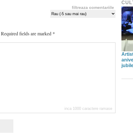
CUL
filtreaza comentariile
Required fields are marked
*
Artis
anive
jubil
inca
1000
caractere ramase