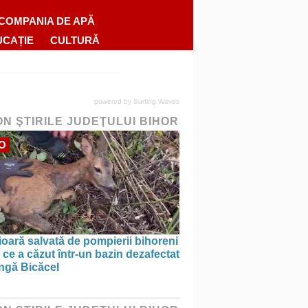
COMPANIA DE APĂ
UCAȚIE
CULTURĂ
powered by
Surfing Waves
ON ŞTIRILE JUDEŢULUI BIHOR
O
oară salvată de pompierii bihoreni
ce a căzut într-un bazin dezafectat
ângă Bicăcel