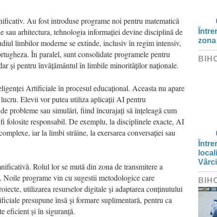
mnificativ. Au fost introduse programe noi pentru matematică
le sau arhitectura, tehnologia informației devine disciplină de
Între
zona
udiul limbilor moderne se extinde, inclusiv în regim intensiv,
rtugheza. În paralel, sunt consolidate programele pentru
BIH
, dar și pentru învățământul în limbile minorităților naționale.
ligenței Artificiale în procesul educațional. Aceasta nu apare
lucru. Elevii vor putea utiliza aplicații AI pentru
de probleme sau simulări, fiind încurajați să înțeleagă cum
fi folosite responsabil. De exemplu, la disciplinele exacte, AI
omplexe, iar la limbi străine, la exersarea conversației sau
Între
local
Vârc
nificativă. Rolul lor se mută din zona de transmitere a
rii. Noile programe vin cu sugestii metodologice care
BIH
roiecte, utilizarea resurselor digitale și adaptarea conținutului
rtificiale presupune însă și formare suplimentară, pentru ca
e eficient și în siguranță.