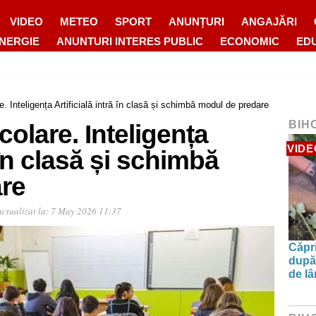
VIDEO
METEO
SPORT
ANUNȚURI
ANGAJĂRI
ENERGIE
ANUNTURI INTERES PUBLIC
ECONOMIC
ED
. Inteligența Artificială intră în clasă și schimbă modul de predare
BIH
olare. Inteligența
VIDE
ă în clasă și schimbă
re
ctualizat la:
7 May 2026 11:37
Căpri
după 
de l