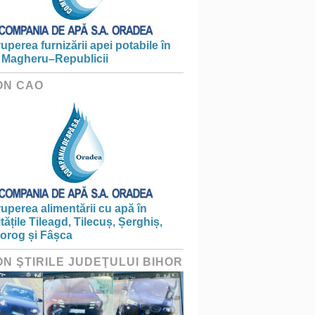
ruperea furnizării apei potabile în
 Magheru–Republicii
ON CAO
ruperea alimentării cu apă în
itățile Tileagd, Tilecuș, Șerghiș,
iorog și Fâșca
ON ŞTIRILE JUDEŢULUI BIHOR