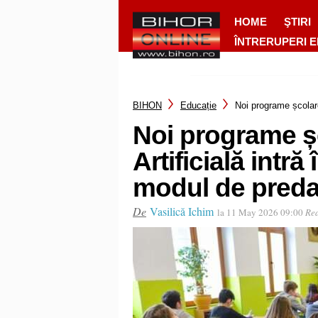
HOME
ŞTIRI
ÎNTRERUPERI 
BIHON
Educație
Noi programe școlare
Noi programe șc
Artificială intr
modul de preda
De
Vasilică Ichim
la 11 May 2026 09:00
Rea