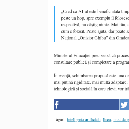
„Cred că AI-ul este benefic atâta timp 
peste un hop, spre exemplu îl folosesc
respectivă, nu câștig nimic. Mai rău, c
cum e folosit. Poate ajuta, dar poate s
Național „Onisfor Ghibu” din Oradea
Ministerul Educației precizează că proces
consultare publică și completare a program
În esență, schimbarea propusă este una d
mai puțină rigiditate, mai multă adaptare; 
tehnologică și socială în care elevii vor tră
Taguri:
inteligenta artificiala
,
liceu
,
mod de p