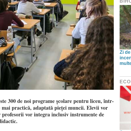
BIH
Zi de
incen
multe
ECO
ste 300 de noi programe școlare pentru liceu, într-
 mai practică, adaptată pieței muncii. Elevii vor
 profesorii vor integra inclusiv instrumente de
didactic.