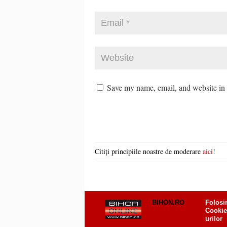
Save my name, email, and website in t
Citiți principiile noastre de moderare
aici
!
BIHON.RO
Folosi
Cookie
urilor