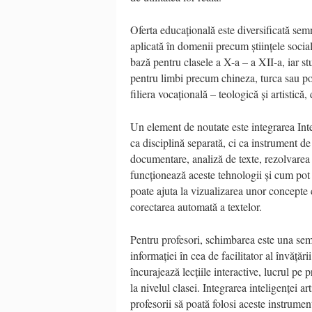
Oferta educațională este diversificată se
aplicată în domenii precum științele socia
bază pentru clasele a X-a – a XII-a, iar st
pentru limbi precum chineza, turca sau po
filiera vocațională – teologică și artistică
Un element de noutate este integrarea Inte
ca disciplină separată, ci ca instrument de 
documentare, analiză de texte, rezolvarea 
funcționează aceste tehnologii și cum pot 
poate ajuta la vizualizarea unor concepte c
corectarea automată a textelor.
Pentru profesori, schimbarea este una sem
informației în cea de facilitator al învăță
încurajează lecțiile interactive, lucrul pe p
la nivelul clasei. Integrarea inteligenței a
profesorii să poată folosi aceste instrument