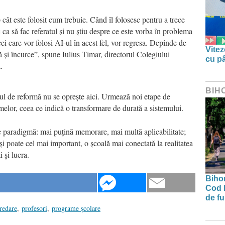
cât este folosit cum trebuie. Când îl folosesc pentru a trece
 ca să fac referatul și nu știu despre ce este vorba în problema
ei care vor folosi AI-ul în acest fel, vor regresa. Depinde de
Vitez
ă și încurce”, spune Iulius Timar, directorul Colegiului
cu pâ
.
BIH
ul de reformă nu se oprește aici. Urmează noi etape de
elor, ceea ce indică o transformare de durată a sistemului.
e paradigmă: mai puțină memorare, mai multă aplicabilitate;
și poate cel mai important, o școală mai conectată la realitatea
i și lucra.
Bihor
Cod 
de fu
redare
,
profesori
,
programe școlare