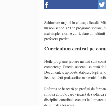
Schimbare majoră în educația liceală. Minis
un nou set de 320 de programe școlare, ca
mai ample reforme curriculare din ultimii a
profesorii predau.
Curriculum centrat pe comp
Noile programe școlare nu mai sunt constru
competențe. Practic, accentul se mută de la
Documentele aprobate stabilesc legături cl
liceu și oferă profesorilor mai multă flexibi
Reforma se bazează pe profilul de formare
și nouă atribute care vizează dezvoltarea in
disciplină contribuie concret la formarea a
de utilitatea lor reală.