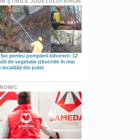
ON ŞTIRILE JUDEŢULUI BIHOR
 foc pentru pompierii bihoreni: 12
dii de vegetație izbucnite în mai
 localități din județ
NOMIC