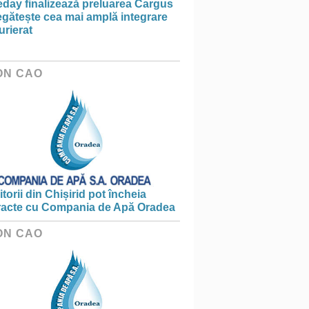
day finalizează preluarea Cargus
egătește cea mai amplă integrare
urierat
ON CAO
torii din Chișirid pot încheia
racte cu Compania de Apă Oradea
ON CAO