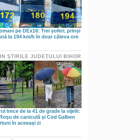
omani pe DEx16: Trei șoferi, prinși
nă la 194 km/h în doar câteva ore
ON ŞTIRILE JUDEŢULUI BIHOR
ul trece de la 41 de grade la vijelii:
Roșu de caniculă și Cod Galben
rtuni în aceeași zi