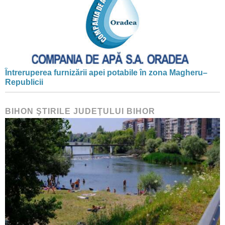
Întreruperea furnizării apei potabile în zona Magheru–
Republicii
BIHON ŞTIRILE JUDEŢULUI BIHOR