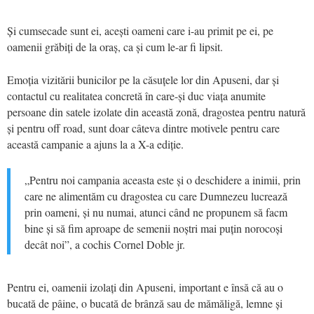
Și cumsecade sunt ei, acești oameni care i-au primit pe ei, pe
oamenii grăbiți de la oraș, ca și cum le-ar fi lipsit.
Emoția vizitării bunicilor pe la căsuțele lor din Apuseni, dar și
contactul cu realitatea concretă în care-și duc viața anumite
persoane din satele izolate din această zonă, dragostea pentru natură
și pentru off road, sunt doar câteva dintre motivele pentru care
această campanie a ajuns la a X-a ediție.
„Pentru noi campania aceasta este și o deschidere a inimii, prin
care ne alimentăm cu dragostea cu care Dumnezeu lucrează
prin oameni, și nu numai, atunci când ne propunem să facm
bine și să fim aproape de semenii noștri mai puțin norocoși
decât noi”, a cochis Cornel Doble jr.
Pentru ei, oamenii izolați din Apuseni, important e însă că au o
bucată de pâine, o bucată de brânză sau de mămăligă, lemne și