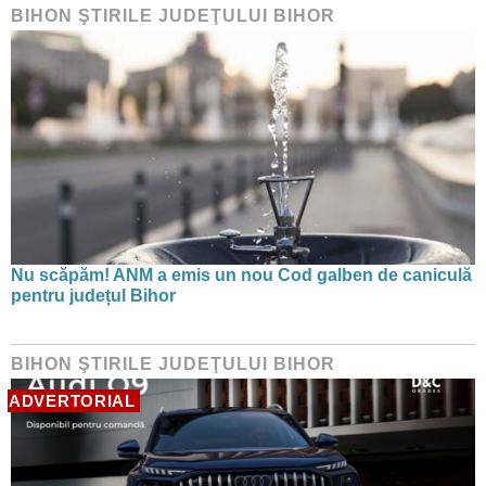
BIHON ŞTIRILE JUDEŢULUI BIHOR
Nu scăpăm! ANM a emis un nou Cod galben de caniculă
pentru județul Bihor
BIHON ŞTIRILE JUDEŢULUI BIHOR
ADVERTORIAL