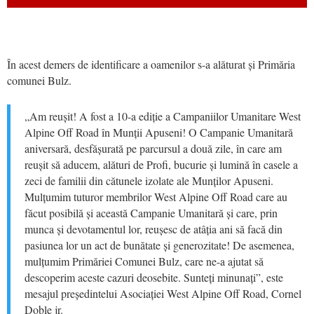
În acest demers de identificare a oamenilor s-a alăturat și Primăria
comunei Bulz.
„Am reușit! A fost a 10-a ediție a Campaniilor Umanitare West
Alpine Off Road în Munții Apuseni! O Campanie Umanitară
aniversară, desfășurată pe parcursul a două zile, în care am
reușit să aducem, alături de Profi, bucurie și lumină în casele a
zeci de familii din cătunele izolate ale Munților Apuseni.
Mulțumim tuturor membrilor West Alpine Off Road care au
făcut posibilă și această Campanie Umanitară și care, prin
munca și devotamentul lor, reușesc de atâția ani să facă din
pasiunea lor un act de bunătate și generozitate! De asemenea,
mulțumim Primăriei Comunei Bulz, care ne-a ajutat să
descoperim aceste cazuri deosebite. Sunteți minunați”, este
mesajul președintelui Asociației West Alpine Off Road, Cornel
Doble jr.