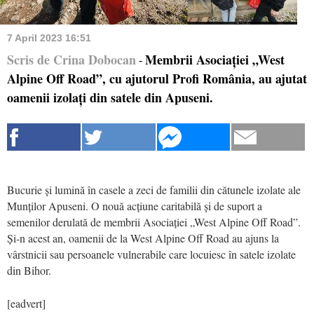
7 April 2023 16:51
Scris de Crina Dobocan
Membrii Asociației „West
-
Alpine Off Road”, cu ajutorul Profi România, au ajutat
oamenii izolați din satele din Apuseni.
Bucurie și lumină în casele a zeci de familii din cătunele izolate ale
Munților Apuseni. O nouă acțiune caritabilă și de suport a
semenilor derulată de membrii Asociației „West Alpine Off Road”.
Și-n acest an, oamenii de la West Alpine Off Road au ajuns la
vârstnicii sau persoanele vulnerabile care locuiesc în satele izolate
din Bihor.
[eadvert]