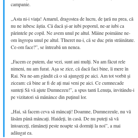
campanie.
„Asta ni-i viața! Amarul, dragostea de lucru, de țară nu prea, că
nu ne iubesc ăștia. Că dacă și-ar iubi poporul, ne-ar iubi ca
părintele pe copil. Ne avem unul pe altul. Mâine poimâine ne-
om îngropa unul pe altul. TIneret nu-i, că se duc prin străinătate.
Ce-om face?”, se întreabă un nenea.
„Facem ce putem, dar vezi, sunt ani mulți. Nu am făcut rele
nimeni, nu am furat. Așa se zice, că dacă faci bine, îi mere în
Rai. Nu ne-am gândit că o să ajungeți pe aici. Am tot vorbit și
ziceam: că bine ar fi de ați mai veni pe aici. Ce cumnecade
sunteți Să vă ajute Dumnezeu!”, a spus tanti Lenuța, invitându-i
pe vizitatori să mănânce din puținul lor.
„Hai, să facem ceva să mâncați! Doamne, Dumnezeule, nu vă
lăsăm până mâncați. Haideți, în casă. De nu puteți să vă
întoarceți, rămâneți peste noapte să dormiți la noi”, a mai
adăugat ea.