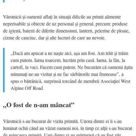
Vârstnicii și oamenii aflați în situații dificile au primit alimente
neperisabile și obiecte de uz personal și general, precum: produse
de igienă, baterii de diferite dimensiuni, lantern, pelerine de ploaie,
cizme de cauciuc, dar și alte lucruri de care au nevoie.
„Dacă am apucat a ne naște aici, așa am fost. Am trăit și trăim
cum putem. Iarna toarcem, lucrăm prin casă. Iarna, la fân, la
cartofi, la vaci. Facem cum putem. Ne bucurăm că oamenii ăștia
minunați ne-au vizitat și ne fac sărbătorile mai frumoase”, a
spus o bătrânică, surprinsă torcând de membrii Asociației West
Alpine Off Road.
„O fost de n-am mâncat”
Vârstnicii s-au bucurat de vizita primită. Unora dintre ei li s-au
luminat ochii când au văzut oameni noi, în timp ce alții s-au bucurat
de mâncarea primită. Unii dintre ei au mărturisit că au fost zile