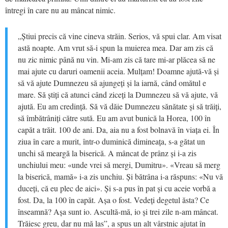
întregi în care nu au mâncat nimic.
„Știui precis că vine cineva străin. Serios, vă spui clar. Am visat
astă noapte. Am vrut să-i spun la muierea mea. Dar am zis că
nu zic nimic până nu vin. Mi-am zis că tare mi-ar plăcea să ne
mai ajute cu daruri oamenii aceia. Mulțam! Doamne ajută-vă și
să vă ajute Dumnezeu să ajungeți și la iarnă, când omătul e
mare. Să știți că atunci când ziceți la Dumnezeu să vă ajute, vă
ajută. Eu am credință. Să vă dăie Dumnezeu sănătate și să trăiți,
să îmbătrâniți către sută. Eu am avut bunică la Horea, 100 în
capăt a trăit. 100 de ani. Da, aia nu a fost bolnavă în viața ei. În
ziua în care a murit, într-o duminică dimineața, s-a gătat un
unchi să meargă la biserică. A mâncat de prânz și i-a zis
unchiului meu: «unde vrei să mergi, Dumitru». «Vreau să merg
la biserică, mamă» i-a zis unchiu. Și bătrâna i-a răspuns: «Nu vă
duceți, că eu plec de aici». Și s-a pus în pat și cu aceie vorbă a
fost. Da, la 100 în capăt. Așa o fost. Vedeți degetul ăsta? Ce
înseamnă? Așa sunt io. Ascultă-mă, io și trei zile n-am mâncat.
Trăiesc greu, dar nu mă las”, a spus un alt vârstnic ajutat în