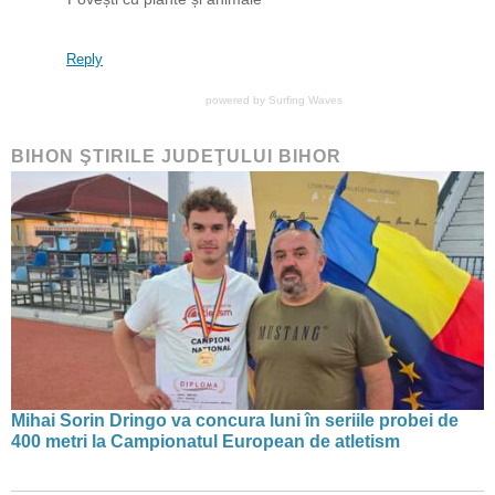
Reply
powered by
Surfing Waves
BIHON ŞTIRILE JUDEŢULUI BIHOR
Mihai Sorin Dringo va concura luni în seriile probei de
400 metri la Campionatul European de atletism