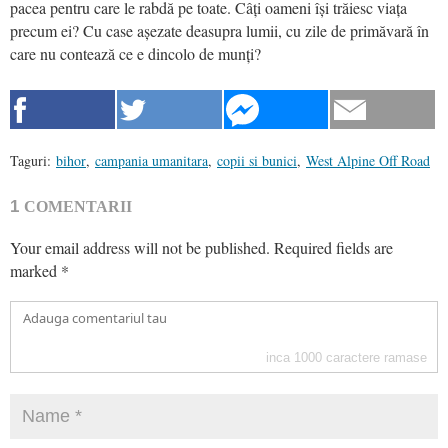
pacea pentru care le rabdă pe toate. Câți oameni își trăiesc viața
precum ei? Cu case așezate deasupra lumii, cu zile de primăvară în
care nu contează ce e dincolo de munți?
Taguri:
bihor
,
campania umanitara
,
copii si bunici
,
West Alpine Off Road
1
COMENTARII
Your email address will not be published.
Required fields are
marked
*
inca
1000
caractere ramase