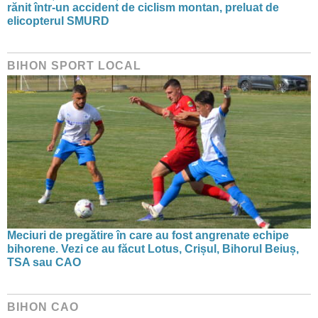
rănit într-un accident de ciclism montan, preluat de
elicopterul SMURD
BIHON SPORT LOCAL
Meciuri de pregătire în care au fost angrenate echipe
bihorene. Vezi ce au făcut Lotus, Crișul, Bihorul Beiuș,
TSA sau CAO
BIHON CAO