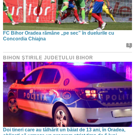
FC Bihor Oradea rămâne „pe sec” în duelurile cu
Concordia Chiajna
1
BIHON ŞTIRILE JUDEŢULUI BIHOR
Doi tineri care au tâlhărit un băiat de 13 ani, în Oradea,