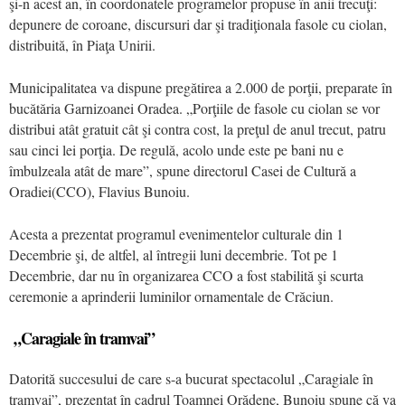
şi-n acest an, în coordonatele programelor propuse în anii trecuţi:
depunere de coroane, discursuri dar şi tradiţionala fasole cu ciolan,
distribuită, în Piaţa Unirii.
Municipalitatea va dispune pregătirea a 2.000 de porţii, preparate în
bucătăria Garnizoanei Oradea. „Porţiile de fasole cu ciolan se vor
distribui atât gratuit cât şi contra cost, la preţul de anul trecut, patru
sau cinci lei porţia. De regulă, acolo unde este pe bani nu e
îmbulzeala atât de mare”, spune directorul Casei de Cultură a
Oradiei(CCO), Flavius Bunoiu.
Acesta a prezentat programul evenimentelor culturale din 1
Decembrie şi, de altfel, al întregii luni decembrie. Tot pe 1
Decembrie, dar nu în organizarea CCO a fost stabilită şi scurta
ceremonie a aprinderii luminilor ornamentale de Crăciun.
„Caragiale în tramvai”
Datorită succesului de care s-a bucurat spectacolul „Caragiale în
tramvai”, prezentat în cadrul Toamnei Orădene, Bunoiu spune că va