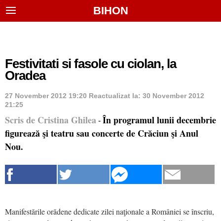
BIHON
Festivitati si fasole cu ciolan, la
Oradea
27 November 2012 19:20
Reactualizat la:
30 November 2012
21:25
Scris de Cristina Ghilea
În programul lunii decembrie
-
figurează şi teatru sau concerte de Crăciun şi Anul
Nou.
Manifestările orădene dedicate zilei naţionale a României se înscriu,