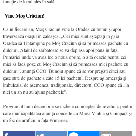
funcţie de locul ales în sală.
Vine Moş Crăciun!
Ca în fiecare an, Moş Crăciun vine la Oradea cu trenul şi apoi
traversează oraşul în caleaşcă. „Cei mici sunt aşteptaţi în gara
Oradea să-l întâmpine pe Moş Crăciun şi să primească pachete cu
dulciuri. Alaiul de sărbatoare se va deplasa apoi până în faţa
Primăriei unde va avea loc o nouă oprire, o altă ocazie pentru cei
mici să facă poze cu Moş Crăciun şi să primească mici pachete cu
dulciuri”, anunţă CCO. Bunoiu spune că se vor pregăti cinci sau
şase sute de pachete a câte 15 lei pachetul. Despre aglomeraţia şi
îmbuleala, de asemenea, tradiţionale, directorul CCO spune că „în
nici un an nu au ajuns pachetele”.
Programul lunii decembrie se încheie cu noaptea de revelion, pentru
care municipalitatea anunţă concerte cu Mirea Vintilă şi Compact şi
un foc de artificii în faţa Primăriei.