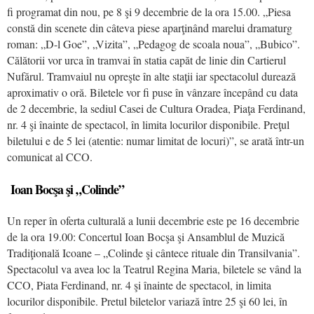
fi programat din nou, pe 8 şi 9 decembrie de la ora 15.00. „Piesa
constă din scenete din câteva piese aparţinând marelui dramaturg
roman: „D-l Goe”, „Vizita”, „Pedagog de scoala noua”, „Bubico”.
Călătorii vor urca în tramvai în statia capăt de linie din Cartierul
Nufărul. Tramvaiul nu opreşte în alte staţii iar spectacolul durează
aproximativ o oră. Biletele vor fi puse în vânzare începând cu data
de 2 decembrie, la sediul Casei de Cultura Oradea, Piaţa Ferdinand,
nr. 4 şi înainte de spectacol, în limita locurilor disponibile. Preţul
biletului e de 5 lei (atentie: numar limitat de locuri)”, se arată într-un
comunicat al CCO.
Ioan Bocşa şi „Colinde”
Un reper în oferta culturală a lunii decembrie este pe 16 decembrie
de la ora 19.00: Concertul Ioan Bocşa şi Ansamblul de Muzică
Tradiţională Icoane – „Colinde şi cântece rituale din Transilvania”.
Spectacolul va avea loc la Teatrul Regina Maria, biletele se vând la
CCO, Piata Ferdinand, nr. 4 şi înainte de spectacol, in limita
locurilor disponibile. Pretul biletelor variază între 25 şi 60 lei, în