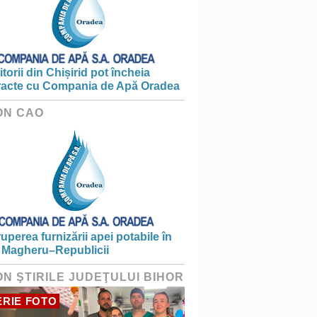
torii din Chișirid pot încheia
racte cu Compania de Apă Oradea
ON CAO
ruperea furnizării apei potabile în
 Magheru–Republicii
ON ŞTIRILE JUDEŢULUI BIHOR
RIE FOTO