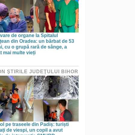
vare de organe la Spitalul
țean din Oradea: un bărbat de 53
i, cu o grupă rară de sânge, a
t mai multe vieți
ON ŞTIRILE JUDEŢULUI BIHOR
ol pe traseele din Padiș: turiști
ați de viespi, un copil a avut