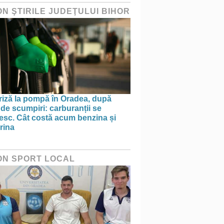
ON ŞTIRILE JUDEŢULUI BIHOR
riză la pompă în Oradea, după
 de scumpiri: carburanții se
nesc. Cât costă acum benzina și
rina
ON SPORT LOCAL