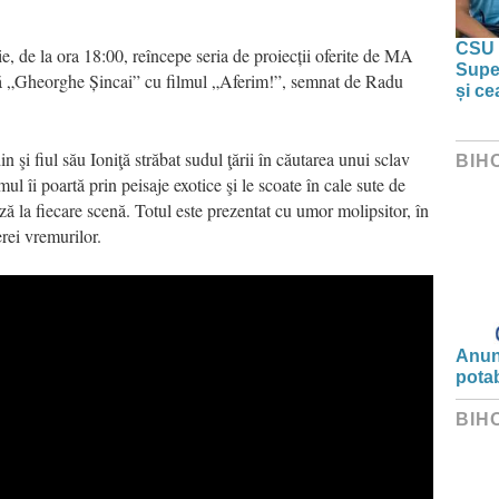
CSU 
, de la ora 18:00, reîncepe seria de proiecții oferite de MA
Super
nă „Gheorghe Șincai” cu filmul „Aferim!”, semnat de Radu
și ce
şi fiul său Ioniţă străbat sudul ţării în căutarea unui sclav
BIH
ul îi poartă prin peisaje exotice şi le scoate în cale sute de
ză la fiecare scenă. Totul este prezentat cu umor molipsitor, în
rei vremurilor.
Anunț
potab
BIH