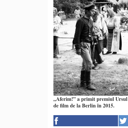
„Aferim!” a primit premiul Ursul
de film de la Berlin în 2015.