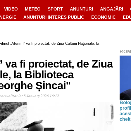
VIDEO
METEO
SPORT
ANUNȚURI
ANGAJĂRI
ENERGIE
ANUNTURI INTERES PUBLIC
ECONOMIC
ED
Filmul „Aferim!” va fi proiectat, de Ziua Culturii Naţionale, la
ROM
 va fi proiectat, de Ziua
le, la Biblioteca
orghe Șincai"
eactualizat la:
8 January 2026 16:12
Bolo
profi
acest
chelt