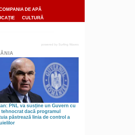
COMPANIA DE APĂ
UCAȚIE
CULTURĂ
powered by
Surfing Waves
ÂNIA
jan: PNL va susține un Guvern cu
l tehnocrat dacă programul
uia păstrează linia de control a
uielilor