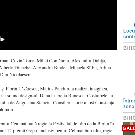
Locui
cont
BIH
 Corban, Cuzin Toma, Mihai Comănoiu, Alexandru Dabija,
Alberto Dinache, Alexandru Bindea, Mihaela Sîrbu, Adina
, Dan Nicolaescu.
e și Florin Lăzărescu, Marius Panduru a realizat imaginea,
u, iar sound design-ul, Dana Lucreția Bunescu. Costumele au
Între
rafia de Augustina Stanciu. Consilier istoric a fost Constanța
zona
Solomon.
BIH
ntru Cea mai bună regie la Festivalul de film de la Berlin în
GALE
nut 12 premii Gopo, inclusiv pentru Cel mai bun film, regie