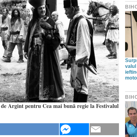
BIH
Surp
valul
iefti
moto
BIH
 de Argint pentru Cea mai bună regie la Festivalul