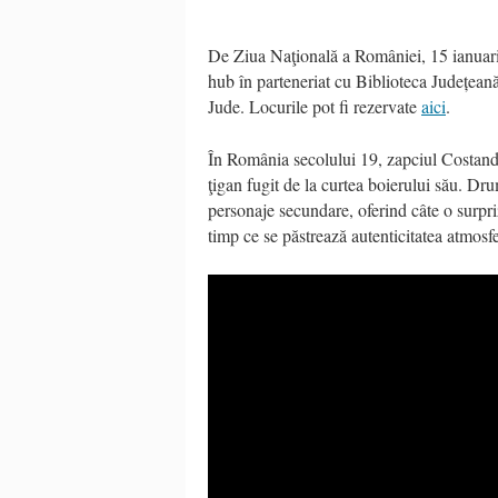
De Ziua Naţională a României, 15 ianuarie
hub în parteneriat cu Biblioteca Județea
Jude. Locurile pot fi rezervate
aici
.
În România secolului 19, zapciul Costandin 
ţigan fugit de la curtea boierului său. Drum
personaje secundare, oferind câte o surpri
timp ce se păstrează autenticitatea atmosfe