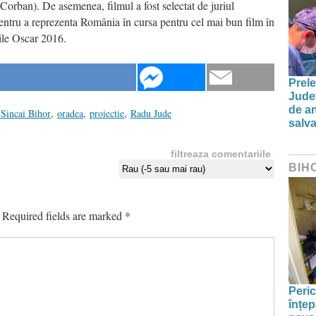
Corban). De asemenea, filmul a fost selectat de juriul
entru a reprezenta România în cursa pentru cel mai bun film în
iile Oscar 2016.
Prele
Jude
de an
 Sincai Bihor
,
oradea
,
proiectie
,
Radu Jude
salva
filtreaza comentariile
BIH
Required fields are marked
*
Peric
înțep