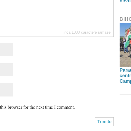
nevo
BIH
inca
1000
caractere ramase
Parad
centr
Camp
his browser for the next time I comment.