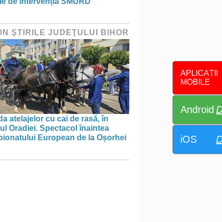
ie de intervenția SMURD
ON ŞTIRILE JUDEŢULUI BIHOR
APLICAȚII
MOBILE
Android
D
a atelajelor cu cai de rasă, în
ul Oradiei. Spectacol înaintea
ionatului European de la Oșorhei
iOS
D