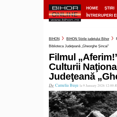
HOME
ŞTIRI
ÎNTRERUPERI 
BIHON
BIHON Ştirile judeţului Bihor
Biblioteca Judeţeană „Gheorghe Șincai"
Filmul „Aferim!”
Culturii Naţiona
Judeţeană „Ghe
De
Camelia Buşu
la 9 January 2026 12:00
R