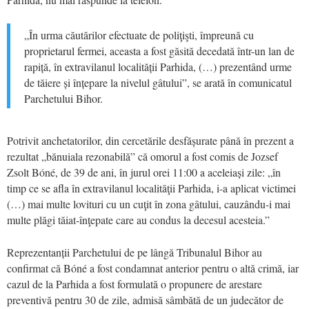
„În urma căutărilor efectuate de poliţişti, împreună cu
proprietarul fermei, aceasta a fost găsită decedată într-un lan de
rapiță, în extravilanul localității Parhida, (…) prezentând urme
de tăiere și înțepare la nivelul gâtului”, se arată în comunicatul
Parchetului Bihor.
Potrivit anchetatorilor, din cercetările desfășurate până în prezent a
rezultat „bănuiala rezonabilă” că omorul a fost comis de Jozsef
Zsolt Bóné, de 39 de ani, în jurul orei 11:00 a aceleiași zile: „în
timp ce se afla în extravilanul localităţii Parhida, i-a aplicat victimei
(…) mai multe lovituri cu un cuţit în zona gâtului, cauzându-i mai
multe plăgi tăiat-înţepate care au condus la decesul acesteia.”
Reprezentanții Parchetului de pe lângă Tribunalul Bihor au
confirmat că Bóné a fost condamnat anterior pentru o altă crimă, iar
cazul de la Parhida a fost formulată o propunere de arestare
preventivă pentru 30 de zile, admisă sâmbătă de un judecător de