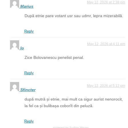
May 12, 2026 at 2:38 pm
Marius
După etnie pare votant usr sau udmr, lepra mizerabilă.
Reply
May 12, 2026 at 4:11 pm
Io
Zice Bolovanescu penelist penal.
Reply
May 12, 2026 at 5:12 pm
Sfincter
după mutră și etnie, mai mult ca sigur aurist nenorocit,
la fel ca și bulibașa coborît din peluză.
Reply
powered by
Surfing Waves