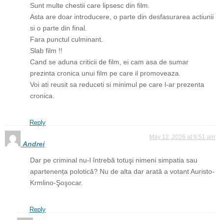
Sunt multe chestii care lipsesc din film.
Asta are doar introducere, o parte din desfasurarea actiunii
si o parte din final.
Fara punctul culminant.
Slab film !!
Cand se aduna criticii de film, ei cam asa de sumar
prezinta cronica unui film pe care il promoveaza.
Voi ati reusit sa reduceti si minimul pe care l-ar prezenta
cronica.
Reply
May 12, 2026 at 9:51 am
Andrei
Dar pe criminal nu-l întrebă totuşi nimeni simpatia sau
apartenența polotică? Nu de alta dar arată a votant Auristo-
Krmlino-Şoşocar.
Reply