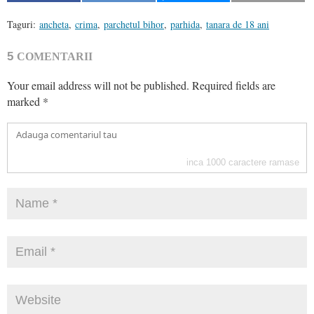
Taguri:
ancheta
,
crima
,
parchetul bihor
,
parhida
,
tanara de 18 ani
5
COMENTARII
Your email address will not be published.
Required fields are
marked
*
inca
1000
caractere ramase