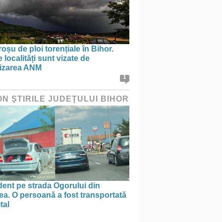
oșu de ploi torențiale în Bihor.
 localități sunt vizate de
tizarea ANM
1
ON ŞTIRILE JUDEŢULUI BIHOR
ent pe strada Ogorului din
a. O persoană a fost transportată
tal