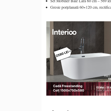
Set Mobilier Baie Lara 60 cm – 569 le
Gresie porțelanată 60×120 cm, rectific