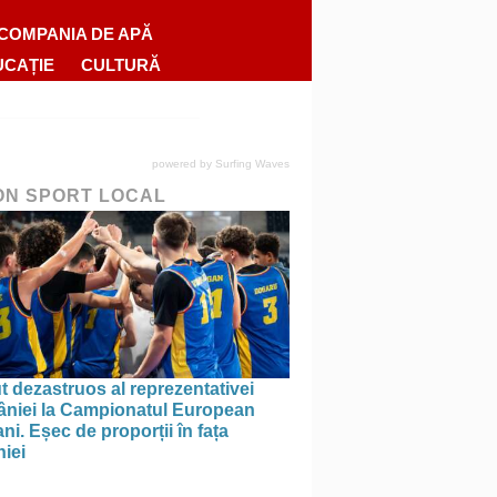
COMPANIA DE APĂ
UCAȚIE
CULTURĂ
powered by
Surfing Waves
ON SPORT LOCAL
 dezastruos al reprezentativei
niei la Campionatul European
ni. Eșec de proporții în fața
iei