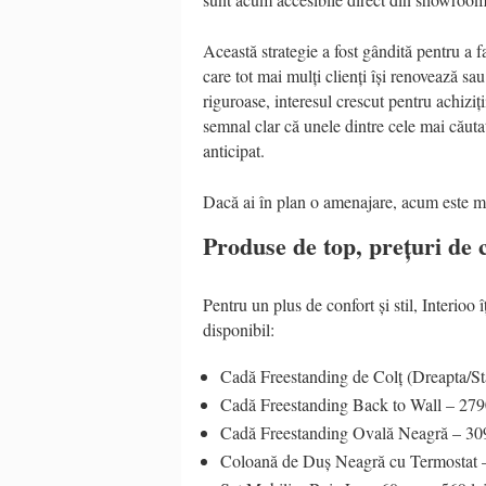
Această strategie a fost gândită pentru a fa
care tot mai mulți clienți își renovează sau 
riguroase, interesul crescut pentru achizi
semnal clar că unele dintre cele mai căut
anticipat.
Dacă ai în plan o amenajare, acum este mo
Produse de top, prețuri de
Pentru un plus de confort și stil, Interioo î
disponibil:
Cadă Freestanding de Colț (Dreapta/Stân
Cadă Freestanding Back to Wall – 2790 l
Cadă Freestanding Ovală Neagră – 3090 
Coloană de Duș Neagră cu Termostat –