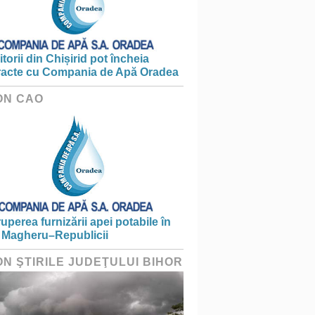
torii din Chișirid pot încheia
racte cu Compania de Apă Oradea
ON CAO
ruperea furnizării apei potabile în
 Magheru–Republicii
ON ŞTIRILE JUDEŢULUI BIHOR