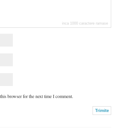
inca
1000
caractere ramase
his browser for the next time I comment.