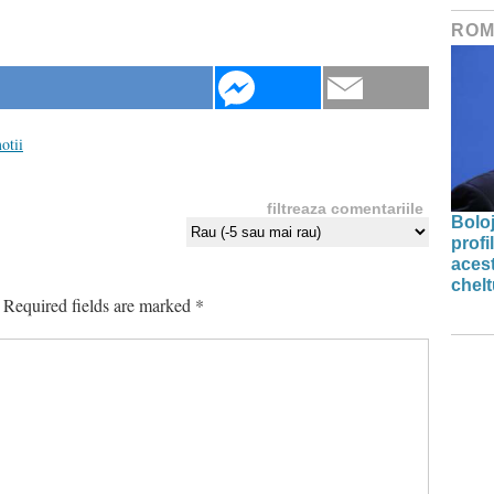
ROM
otii
filtreaza comentariile
Bolo
profi
acest
chelt
Required fields are marked
*