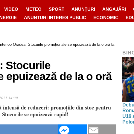
VIDEO
METEO
SPORT
ANUNȚURI
ANGAJĂRI
ENERGIE
ANUNTURI INTERES PUBLIC
ECONOMIC
ED
Interioo Oradea: Stocurile promoționale se epuizează de la o oră la
BIH
: Stocurile
 epuizează de la o oră
2025 14:39
Debut
ă intensă de reduceri: promoțiile din stoc pentru
Româ
! Stocurile se epuizează rapid!
U16 a
Polon