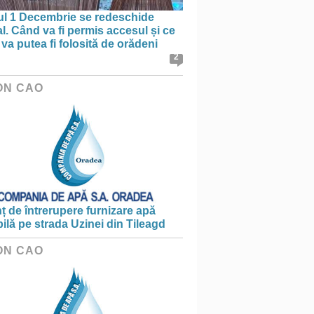
ul 1 Decembrie se redeschide
al. Când va fi permis accesul și ce
va putea fi folosită de orădeni
2
ON CAO
 de întrerupere furnizare apă
ilă pe strada Uzinei din Tileagd
ON CAO