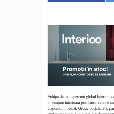
Echipa de management global Interioo a de
amenajare interioară prin lansarea unei ca
disponibil imediat. Gresie porțelanată, par
sunt acum accesibile direct din showroom,