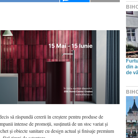
BIH
Furtu
din a
de v
BIH
cis să răspundă cererii în creștere pentru produse de
mpanii intense de promoții, susținută de un stoc variat și
chet și obiecte sanitare cu design actual și finisaje premium
 fără timpi de așteptare.