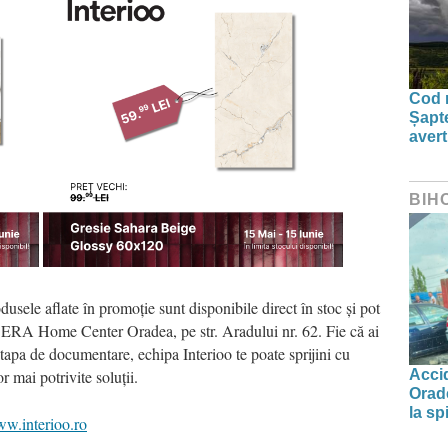
Cod r
Șapte
aver
BIH
sele aflate în promoție sunt disponibile direct în stoc și pot
n ERA Home Center Oradea, pe str. Aradului nr. 62. Fie că ai
etapa de documentare, echipa Interioo te poate sprijini cu
Accid
r mai potrivite soluții.
Orade
la spi
w.interioo.ro