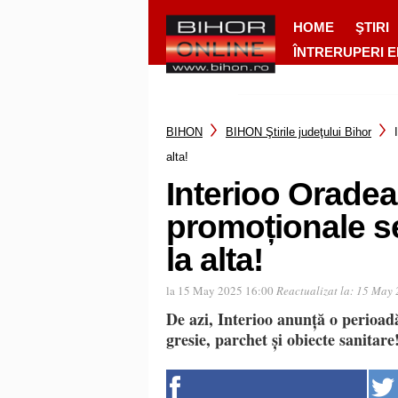
HOME
ŞTIRI
ÎNTRERUPERI 
BIHON
BIHON Ştirile judeţului Bihor
alta!
Interioo Oradea
promoționale se
la alta!
la 15 May 2025 16:00
Reactualizat la:
15 May 
De azi, Interioo anunță o perioad
gresie, parchet și obiecte sanitare