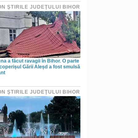
ON ŞTIRILE JUDEŢULUI BIHOR
na a făcut ravagii în Bihor. O parte
coperișul Gării Aleșd a fost smulsă
ânt
ON ŞTIRILE JUDEŢULUI BIHOR