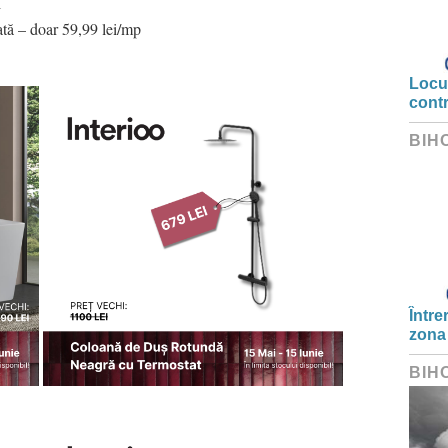
i
ată – doar 59,99 lei/mp
Locui
cont
BIH
Între
zona
BIH