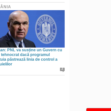
ÂNIA
jan: PNL va susține un Guvern cu
l tehnocrat dacă programul
uia păstrează linia de control a
uielilor
2