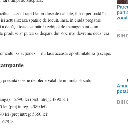
Parc
parți
cilita accesul rapid la produse de calitate, într-o perioadă în
zonă 
își actualizează spațiile de locuit. Însă, în ciuda pregătirii
ții a depășit toate estimările echipei de management – un
ate produse ar putea să dispară din stoc mai devreme decât era
BIH
mentul să acționezi – nu lăsa această oportunitate să-ți scape.
 campanie
ți prezintă o serie de oferte valabile în limita stocului
Anunț
potab
ga) – 2590 lei (preț întreg: 4890 lei)
BIH
ei (preț întreg: 4980 lei)
lei (preț întreg: 5350 lei)
 679 lei