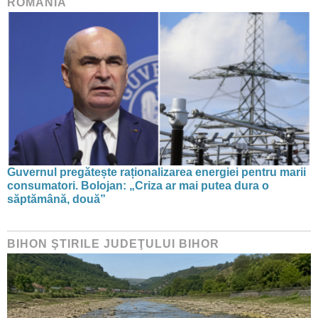
ROMÂNIA
Guvernul pregătește raționalizarea energiei pentru marii
consumatori. Bolojan: „Criza ar mai putea dura o
săptămână, două”
BIHON ŞTIRILE JUDEŢULUI BIHOR