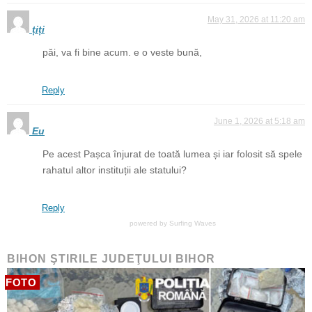
May 31, 2026 at 11:20 am
țiți
păi, va fi bine acum. e o veste bună,
Reply
June 1, 2026 at 5:18 am
Eu
Pe acest Pașca înjurat de toată lumea și iar folosit să spele
rahatul altor instituții ale statului?
Reply
powered by
Surfing Waves
BIHON ŞTIRILE JUDEŢULUI BIHOR
FOTO