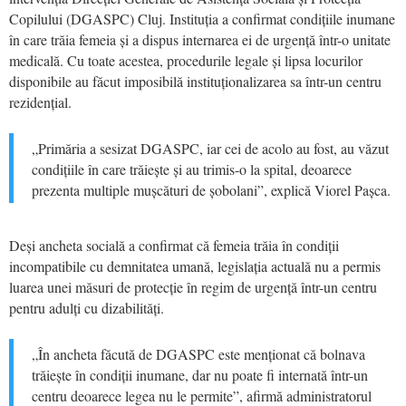
Copilului (DGASPC) Cluj. Instituția a confirmat condițiile inumane
în care trăia femeia și a dispus internarea ei de urgență într-o unitate
medicală. Cu toate acestea, procedurile legale și lipsa locurilor
disponibile au făcut imposibilă instituționalizarea sa într-un centru
rezidențial.
„Primăria a sesizat DGASPC, iar cei de acolo au fost, au văzut
condițiile în care trăiește și au trimis-o la spital, deoarece
prezenta multiple mușcături de șobolani”, explică Viorel Pașca.
Deși ancheta socială a confirmat că femeia trăia în condiții
incompatibile cu demnitatea umană, legislația actuală nu a permis
luarea unei măsuri de protecție în regim de urgență într-un centru
pentru adulți cu dizabilități.
„În ancheta făcută de DGASPC este menționat că bolnava
trăiește în condiții inumane, dar nu poate fi internată într-un
centru deoarece legea nu le permite”, afirmă administratorul