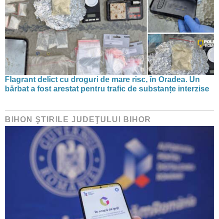
Flagrant delict cu droguri de mare risc, în Oradea. Un
bărbat a fost arestat pentru trafic de substanțe interzise
BIHON ŞTIRILE JUDEŢULUI BIHOR