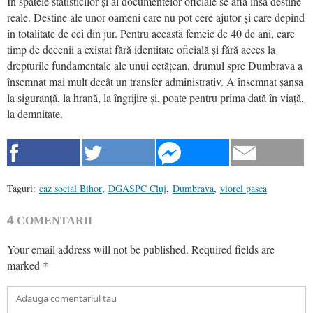
În spatele statisticilor și al documentelor oficiale se află însă destine
reale. Destine ale unor oameni care nu pot cere ajutor și care depind
în totalitate de cei din jur. Pentru această femeie de 40 de ani, care
timp de decenii a existat fără identitate oficială și fără acces la
drepturile fundamentale ale unui cetățean, drumul spre Dumbrava a
însemnat mai mult decât un transfer administrativ. A însemnat șansa
la siguranță, la hrană, la îngrijire și, poate pentru prima dată în viață,
la demnitate.
Taguri:
caz social Bihor
,
DGASPC Cluj
,
Dumbrava
,
viorel pasca
4
COMENTARII
Your email address will not be published.
Required fields are
marked
*