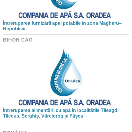
Întreruperea furnizării apei potabile în zona Magheru–
Republicii
BIHON CAO
Întreruperea alimentării cu apă în localitățile Tileagd,
Tilecuș, Șerghiș, Vârciorog și Fâșca