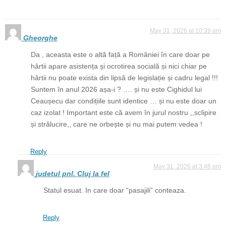
May 31, 2026 at 10:39 am
Gheorghe
Da , aceasta este o altă față a României în care doar pe
hârtii apare asistența și ocrotirea socială și nici chiar pe
hârtii nu poate exista din lipsă de legislație și cadru legal !!!
Suntem în anul 2026 așa-i ? …. și nu este Cighidul lui
Ceaușecu dar condițiile sunt identice … și nu este doar un
caz izolat ! Important este că avem în jurul nostru ,,sclipire
și strălucire,, care ne orbește și nu mai putem vedea !
Reply
May 31, 2026 at 3:46 pm
judetul pnl. Cluj la fel
Statul esuat. In care doar “pasajili” conteaza.
Reply