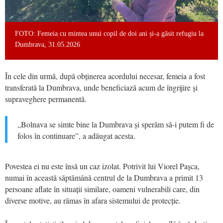
FOTO: Femeia cu mintea unui copil de doi ani și-a găsit refugiu la
Dumbrava, 31.05.2026
În cele din urmă, după obținerea acordului necesar, femeia a fost
transferată la Dumbrava, unde beneficiază acum de îngrijire și
supraveghere permanentă.
„Bolnava se simte bine la Dumbrava și sperăm să-i putem fi de
folos în continuare”, a adăugat acesta.
Povestea ei nu este însă un caz izolat. Potrivit lui Viorel Pașca,
numai în această săptămână centrul de la Dumbrava a primit 13
persoane aflate în situații similare, oameni vulnerabili care, din
diverse motive, au rămas în afara sistemului de protecție.