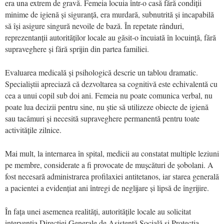
era una extrem de gravă. Femeia locuia într-o casă fără condiții
minime de igienă și siguranță, era murdară, subnutrită și incapabilă
să își asigure singură nevoile de bază. În repetate rânduri,
reprezentanții autorităților locale au găsit-o încuiată în locuință, fără
supraveghere și fără sprijin din partea familiei.
Evaluarea medicală și psihologică descrie un tablou dramatic.
Specialiștii apreciază că dezvoltarea sa cognitivă este echivalentă cu
cea a unui copil sub doi ani. Femeia nu poate comunica verbal, nu
poate lua decizii pentru sine, nu știe să utilizeze obiecte de igienă
sau tacâmuri și necesită supraveghere permanentă pentru toate
activitățile zilnice.
Mai mult, la internarea în spital, medicii au constatat multiple leziuni
pe membre, considerate a fi provocate de mușcături de șobolani. A
fost necesară administrarea profilaxiei antitetanos, iar starea generală
a pacientei a evidențiat ani întregi de neglijare și lipsă de îngrijire.
În fața unei asemenea realități, autoritățile locale au solicitat
intervenția Direcției Generale de Asistență Socială și Protecția