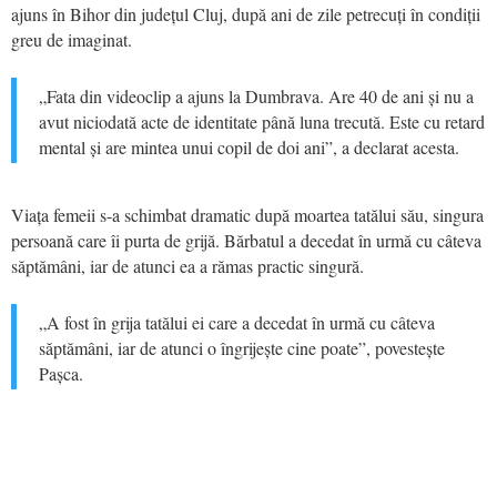
ajuns în Bihor din județul Cluj, după ani de zile petrecuți în condiții
greu de imaginat.
„Fata din videoclip a ajuns la Dumbrava. Are 40 de ani și nu a
avut niciodată acte de identitate până luna trecută. Este cu retard
mental și are mintea unui copil de doi ani”, a declarat acesta.
Viața femeii s-a schimbat dramatic după moartea tatălui său, singura
persoană care îi purta de grijă. Bărbatul a decedat în urmă cu câteva
săptămâni, iar de atunci ea a rămas practic singură.
„A fost în grija tatălui ei care a decedat în urmă cu câteva
săptămâni, iar de atunci o îngrijește cine poate”, povestește
Pașca.