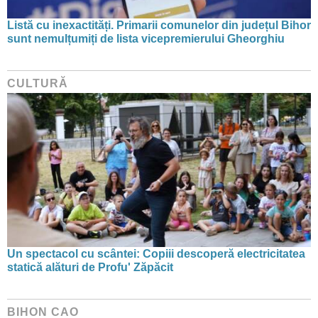
Listă cu inexactități. Primarii comunelor din județul Bihor
sunt nemulțumiți de lista vicepremierului Gheorghiu
CULTURĂ
Un spectacol cu scântei: Copiii descoperă electricitatea
statică alături de Profu' Zăpăcit
BIHON CAO