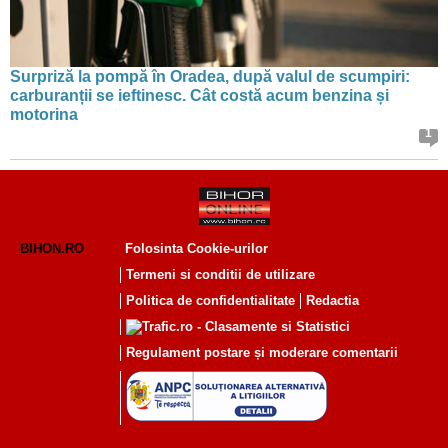
Surpriză la pompă în Oradea, după valul de scumpiri:
carburanții se ieftinesc. Cât costă acum benzina și
motorina
1
BIHON.RO
Folosinta Cookie-urilor
Termeni si conditii de utilizare
Politica de confidentialitate
Redactia
Regulament postare și moderare comentarii