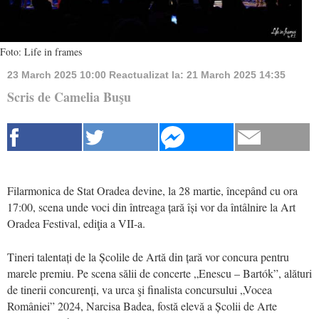
Foto: Life in frames
23 March 2025 10:00
Reactualizat la:
21 March 2025 14:35
Scris de Camelia Buşu
Filarmonica de Stat Oradea devine, la 28 martie, începând cu ora
17:00, scena unde voci din întreaga țară își vor da întâlnire la Art
Oradea Festival, ediţia a VII-a.
Tineri talentați de la Școlile de Artă din țară vor concura pentru
marele premiu. Pe scena sălii de concerte „Enescu – Bartók”, alături
de tinerii concurenți, va urca şi finalista concursului „Vocea
României” 2024, Narcisa Badea, fostă elevă a Școlii de Arte