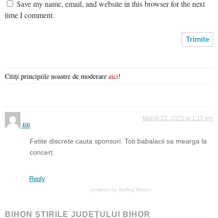
Save my name, email, and website in this browser for the next
time I comment.
Citiți principiile noastre de moderare
aici
!
March 23, 2025 at 1:12 pm
lili
Fetite discrete cauta sponsori. Toti babalacii sa mearga la
concert.
Reply
powered by
Surfing Waves
BIHON ŞTIRILE JUDEŢULUI BIHOR