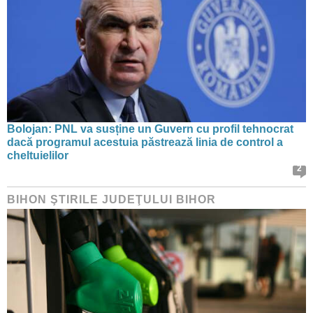
Bolojan: PNL va susține un Guvern cu profil tehnocrat
dacă programul acestuia păstrează linia de control a
cheltuielilor
2
BIHON ŞTIRILE JUDEŢULUI BIHOR