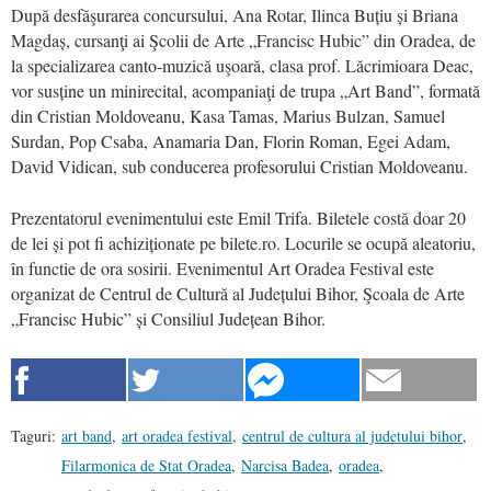
După desfăşurarea concursului, Ana Rotar, Ilinca Buțiu și Briana
Magdaș, cursanţi ai Şcolii de Arte „Francisc Hubic” din Oradea, de
la specializarea canto-muzică uşoară, clasa prof. Lăcrimioara Deac,
vor susține un minirecital, acompaniaţi de trupa „Art Band”, formată
din Cristian Moldoveanu, Kasa Tamas, Marius Bulzan, Samuel
Surdan, Pop Csaba, Anamaria Dan, Florin Roman, Egei Adam,
David Vidican, sub conducerea profesorului Cristian Moldoveanu.
Prezentatorul evenimentului este Emil Trifa. Biletele costă doar 20
de lei și pot fi achiziționate pe bilete.ro. Locurile se ocupă aleatoriu,
în functie de ora sosirii. Evenimentul Art Oradea Festival este
organizat de Centrul de Cultură al Județului Bihor, Şcoala de Arte
„Francisc Hubic” și Consiliul Județean Bihor.
Taguri:
art band
,
art oradea festival
,
centrul de cultura al judetului bihor
,
Filarmonica de Stat Oradea
,
Narcisa Badea
,
oradea
,