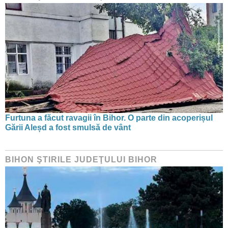
Furtuna a făcut ravagii în Bihor. O parte din acoperișul
Gării Aleșd a fost smulsă de vânt
BIHON ŞTIRILE JUDEŢULUI BIHOR