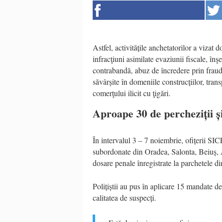
Astfel, activitățile anchetatorilor a vizat 
infracţiuni asimilate evaziunii fiscale, în
contrabandă, abuz de încredere prin fraudar
săvârșite în domeniile construcțiilor, transp
comerţului ilicit cu ţigări.
Aproape 30 de percheziții ș
În intervalul 3 – 7 noiembrie, ofițerii SIC
subordonate din Oradea, Salonta, Beiuș, A
dosare penale înregistrate la parchetele di
Polițiștii au pus în aplicare 15 mandate de
calitatea de suspecți.