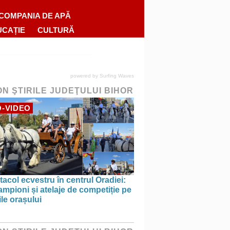
COMPANIA DE APĂ
UCAȚIE
CULTURĂ
powered by
Surfing Waves
ON ŞTIRILE JUDEŢULUI BIHOR
-VIDEO
acol ecvestru în centrul Oradiei:
ampioni și atelaje de competiție pe
ile orașului