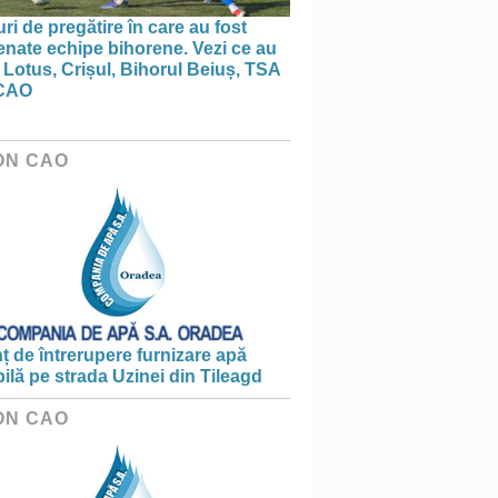
ri de pregătire în care au fost
nate echipe bihorene. Vezi ce au
 Lotus, Crișul, Bihorul Beiuș, TSA
CAO
ON CAO
 de întrerupere furnizare apă
ilă pe strada Uzinei din Tileagd
ON CAO