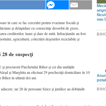
Meciu
angre
făcut
sau 
dosare în care se fac cercetări pentru evaziune fiscală şi
şelăciune și delapidare cu consecinţe deosebit de grave,
ea creditorilor, luare şi dare de mită. Infracțiunile au fost
BIH
ortului, agriculturii, colectării deşeurilor reciclabile și
i 28 de suspecți
E și procurorii Parchetului Bihor și cei din unitățile
leșd și Marghita au efectuat 29 percheziţii domiciliare în 10
Anunț
n Bihor în ultimii doi ani.
potab
 aducere, iar 28 de persoane fizice și juridice au dobândit
BIH