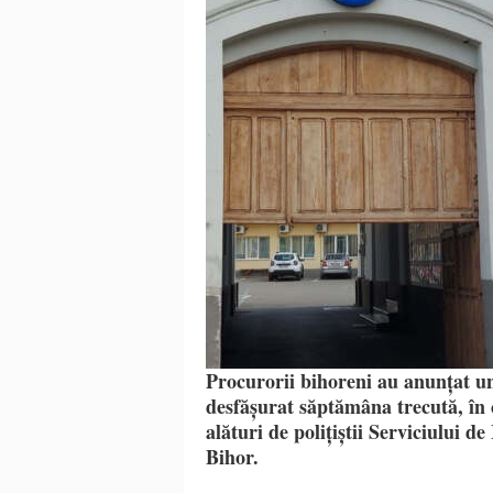
Procurorii bihoreni au anunțat un 
desfășurat săptămâna trecută, în c
alături de polițiștii Serviciului 
Bihor.