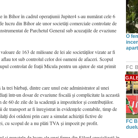
te în Bihor în cadrul operațiunii Jupiter4 s-au numărat cele 6
e de lucru din Bihor ale unor societăți comerciale controlate de
r instrumentat de Parchetul General sub acuzațiile de evaziune
O fe
incen
apart
valoare de 163 de milioane de lei ale societăților vizate ar fi
e aflau tot sub controlul celor doi oameni de afaceri. Scopul
upul controlat de frații Micula pentru un ajutor de stat primit
FC 
GALE
la trei bărbați, dintre care unul este administrator al unei
ați într-un dosar de evaziune fiscală și complicitate la această
n de 60 de zile de la scadență a impozitelor și contribuțiilor.
i de transport ar fi înregistrat în evidențele contabile, timp de
lalți doi orădeni prin care a simulat achiziții fictive de
FC B
ei, cu scopul de a nu plăti TVA și impozit pe profit.
duel
iul și punctele de lucru ale unei firme din Sălard specializată în