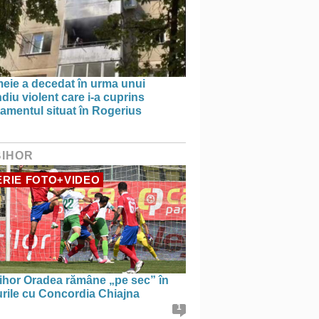
meie a decedat în urma unui
diu violent care i-a cuprins
amentul situat în Rogerius
BIHOR
RIE FOTO+VIDEO
ihor Oradea rămâne „pe sec” în
urile cu Concordia Chiajna
1