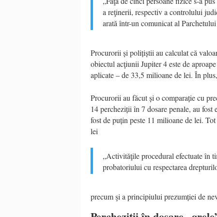
„Faţă de cinci persoane fizice s-a pu
a reţinerii, respectiv a controlului jud
arată într-un comunicat al Parchetului
Procurorii și polițiștii au calculat că valo
obiectul acţiunii Jupiter 4 este de aproape
aplicate – de 33,5 milioane de lei. În plus,
Procurorii au făcut și o comparație cu pre
14 percheziții în 7 dosare penale, au fost 
fost de puțin peste 11 milioane de lei. Tot 
lei
„Activităţile procedural efectuate în 
probatoriului cu respectarea drepturilo
precum şi a principiului prezumției de nev
Percheziții în dosare „grele