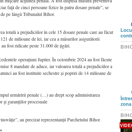
s în mişcare acţiunea penală. A fost dispusă măsura preventivă
iciar faţă de cinci persoane fizice în patru dosare penale”, se
 de pe lângă Tribunalul Bihor.
Locui
area totală a prejudiciilor în cele 15 dosare penale care au făcut
cont
 121 de milioane de lei, iar cea a măsurilor asigurătorii
 au fost ridicate peste 31.000 de țigări.
BIH
cedentele operațiuni Jupiter. În octombrie 2024 au fost făcute
emise 8 mandate de aduce, iar valoarea totală a prejudiciilor a
atunci au fost instituite sechestre și popriri de 14 milioane de
timpul urmăririi penale (…) au drept scop administrarea
Între
r şi garanţiilor procesuale
zona
BIH
inovăție”, au precizat reprezentanții Parchetului Bihor.
VIDE
”