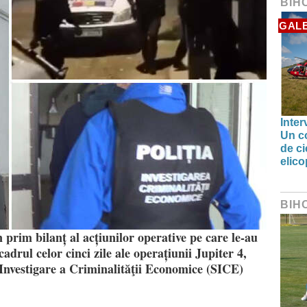
BIH
GALE
Inter
Un co
de ci
elic
BIH
prim bilanț al acțiunilor operative pe care le-au
adrul celor cinci zile ale operațiunii Jupiter 4,
de Investigare a Criminalităţii Economice (SICE)