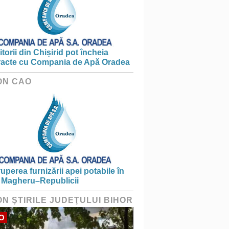
torii din Chișirid pot încheia
racte cu Compania de Apă Oradea
ON CAO
ruperea furnizării apei potabile în
 Magheru–Republicii
ON ŞTIRILE JUDEŢULUI BIHOR
O