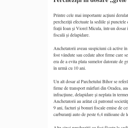
Printre cele mai importante acțiuni derula
percheziții efectuate la sediile și punctel
frații Ioan și Viorel Micula, într-un dosa
fiscală și delapidare.
Anchetatorii aveau suspiciuni că active în 
fost vândute sau cedate altor firme care s
era de a evita plata sumelor datorate de gr
în urmă cu 10 ani.
Un alt dosar al Parchetului Bihor se referă 
firme de transport mărfuri din Oradea, audi
infracțiune, delapidare și neplata în terme
Anchetatorii au arătat că patronul societăți
9 ani, facturi și bonuri fiscale emise de cei
carburanți auto de peste 6,4 milioane de l
Alte cinci percheziții au fost făcute la sed