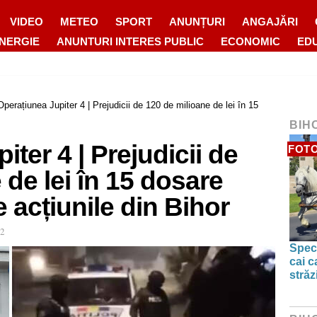
VIDEO
METEO
SPORT
ANUNȚURI
ANGAJĂRI
ENERGIE
ANUNTURI INTERES PUBLIC
ECONOMIC
ED
Operațiunea Jupiter 4 | Prejudicii de 120 de milioane de lei în 15
BIH
ter 4 | Prejudicii de
FOTO
 de lei în 15 dosare
 acțiunile din Bihor
52
Spect
cai c
străz