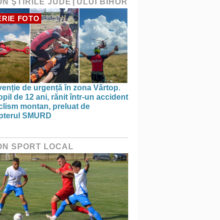
ON ŞTIRILE JUDEŢULUI BIHOR
RIE FOTO
venție de urgență în zona Vârtop.
pil de 12 ani, rănit într-un accident
clism montan, preluat de
opterul SMURD
ON SPORT LOCAL