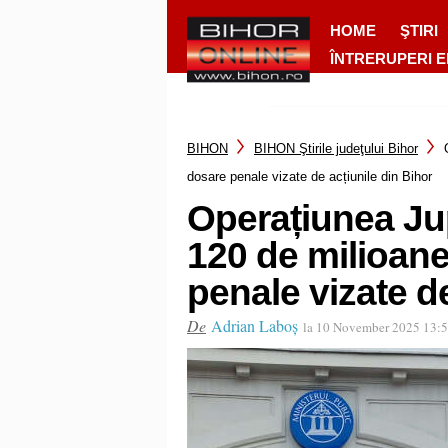
HOME
ŞTIRI
ÎNTRERUPERI 
BIHON
BIHON Ştirile judeţului Bihor
dosare penale vizate de acțiunile din Bihor
Operațiunea Jupi
120 de milioane
penale vizate de
De
Adrian Laboș
la 10 November 2025 13: