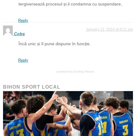
tergiversează procesul și.il condamna cu suspendare,
Reply
January 12, 2024 at 8:21 am
Cobe
Încă unic și îl pune dispune în funcție.
Reply
powered by
Surfing Waves
BIHON SPORT LOCAL