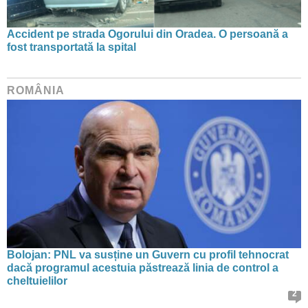
Accident pe strada Ogorului din Oradea. O persoană a
fost transportată la spital
ROMÂNIA
Bolojan: PNL va susține un Guvern cu profil tehnocrat
dacă programul acestuia păstrează linia de control a
cheltuielilor
2