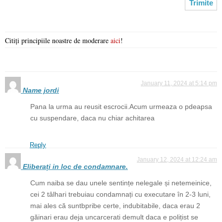
Citiți principiile noastre de moderare
aici
!
January 11, 2024 at 5:14 pm
Name jordi
Pana la urma au reusit escrocii.Acum urmeaza o pdeapsa
cu suspendare, daca nu chiar achitarea
Reply
January 12, 2024 at 12:24 am
Eliberați in loc de condamnare.
Cum naiba se dau unele sentințe nelegale și netemeinice,
cei 2 tâlhari trebuiau condamnați cu executare în 2-3 luni,
mai ales că suntbpribe certe, indubitabile, daca erau 2
găinari erau deja uncarcerati demult daca e polițist se