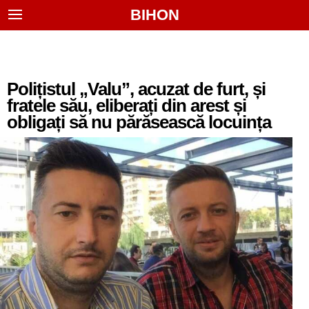
BIHON
Polițistul „Valu”, acuzat de furt, și
fratele său, eliberați din arest și
obligați să nu părăsească locuința