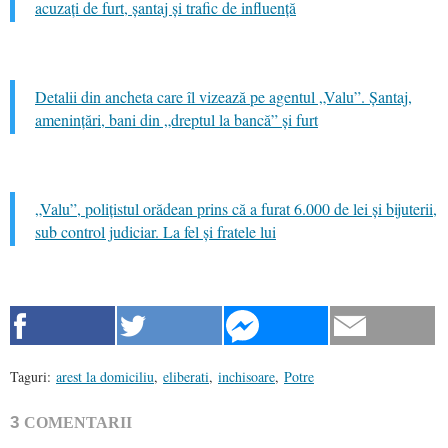
acuzați de furt, șantaj și trafic de influență
Detalii din ancheta care îl vizează pe agentul „Valu”. Șantaj,
amenințări, bani din „dreptul la bancă” și furt
„Valu”, polițistul orădean prins că a furat 6.000 de lei și bijuterii,
sub control judiciar. La fel și fratele lui
Taguri:
arest la domiciliu
,
eliberati
,
inchisoare
,
Potre
3
COMENTARII