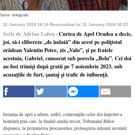
Sursa: instagram
11 January 2024 16:14
Reactualizat la:
11 January 2024 16:22
Scris de Adrian Laboș
Curtea de Apel Oradea a decis,
-
joi, să-i elibereze „de îndată” din arest pe polițistul
orădean Valentin Potre, zis „Valu”, și pe fratele
acestuia, Gabriel, cunoscut sub porecla „Belu”. Cei doi
au fost trimiși după gratii pe 7 noiembrie 2023, sub
acuzațiile de furt, șantaj și trafic de influență.
Instanța de apel a admis, astfel, contestațiile celor doi împotriva
hotărârii prin care, la finalul anului trecut, Tribunalul Bihor
dispunea, la propunerea procurorilor, prelungirea măsurii arestării
preventive a fraților Potre.