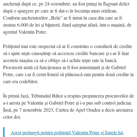
anchetați după ce, pe 24 octombrie, au fost prinși în flagrant delict
după o spargere pe care ar fi dat-o în locuința unui orădean.
Conform anchetatorilor „Belu” ar fi intrat în casa din care ar fi
sustras 6.000 de lei și bijuterii, fiind așteptat afară, într-o mașină, de
agentul Valentin Potre.
Polițistul mai este suspectat că ar fi constrâns o consilieră de credite
să-i ajute niște cunoștințe să acceseze credite bancare și i-ar fi luat
acesteia mașina ca să o oblige să-i achite niște rate la bancă.
Procurorii arată că funcționara ar fi fost amenințată și de Gabriel
Potre, care i-ar fi cerut femeii să plătească rata pentru două credite la
care era codebitor.
În primă fază, Tribunalul Bihor a respins propunerea procurorilor de
a-i aresta pe Valentin și Gabriel Potre și i-a pus sub control judiciar.
Însă, pe 7 noiembrie 2023, Curtea de Apel Oradea a decis arestarea
celor doi.
Arest prelungit pentru polițistul Valentin Potre și fratele lui,