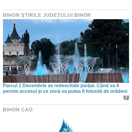
BIHON ŞTIRILE JUDEŢULUI BIHOR
Parcul 1 Decembrie se redeschide parțial. Când va fi
permis accesul și ce zonă va putea fi folosită de orădeni
2
BIHON CAO