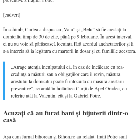
[eadvert]
În schimb, Curtea a dispus ca „Valu” și „Belu” să fie arestați la
domiciliu timp de 30 de zile, până pe 9 februarie. În acest interval,
ei nu au voie să părăsească locuința fără acordul anchetatorilor și li
s-a interzis să ia legătura cu martorii în dosar și cu familiile acestora.
„Atrage atenţia inculpatului că, în caz de încălcare cu rea-
credinţă a măsurii sau a obligaţiilor care îi revin, măsura
arestului la domiciliu poate fi înlocuită cu măsura arestării
preventive”, se arată în hotărârea Curții de Apel Oradea, cu
referire atât la Valentin, cât și la Gabriel Potre.
Acuzați că au furat bani și bijuterii dintr-o
casă
Așa cum Jurnal bihorean și Bihon.ro au relatat, frații Potre sunt