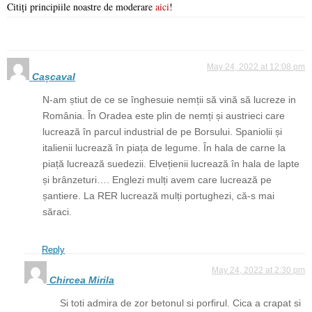
Citiți principiile noastre de moderare
aici
!
May 24, 2022 at 12:08 pm
Cașcaval
N-am știut de ce se înghesuie nemții să vină să lucreze in
România. În Oradea este plin de nemți și austrieci care
lucrează în parcul industrial de pe Borsului. Spaniolii și
italienii lucrează în piața de legume. În hala de carne la
piață lucrează suedezii. Elvețienii lucrează în hala de lapte
și brânzeturi…. Englezi mulți avem care lucrează pe
șantiere. La RER lucrează mulți portughezi, că-s mai
săraci.
Reply
May 24, 2022 at 2:30 pm
Chircea Mirila
Si toti admira de zor betonul si porfirul. Cica a crapat si