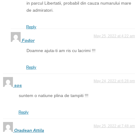
in parcul Libertatii, probabil din cauza numarului mare
de admiratori.
Reply
May 25, 2022 at 4:22 am
Fodor
Doamne ajuta-ti am ris cu lacrimi !!!
Reply
May 24, 2022 at 6:28 pm
sos
suntem o natiune plina de tampiti !!!
Reply
May 25, 2022 at 7:48 am
Oradean Attila