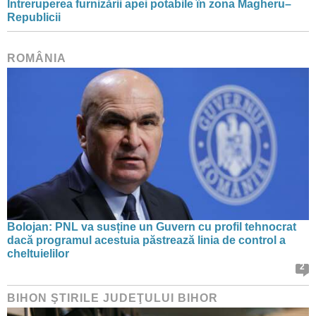
Întreruperea furnizării apei potabile în zona Magheru–
Republicii
ROMÂNIA
Bolojan: PNL va susține un Guvern cu profil tehnocrat
dacă programul acestuia păstrează linia de control a
cheltuielilor
2
BIHON ŞTIRILE JUDEŢULUI BIHOR