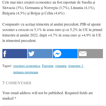
Cele mai mici creșteri economice au fost raportate de Suedia și
Slovacia (3%), Germania și Norvegia (3,7%), Lituania (4,1%),
Bulgaria (4,5%) și Belgia și Cehia (4,6%).
Comparativ cu același trimestru al anului precedent, PIB-ul ajustat
sezonier a crescut cu 5,1% în zona euro și cu 5,2% în UE în primul
trimestru al anului 2022, după +4,7% în zona euro și +4,9% în UE
în trimestrul precedent.
Taguri:
creestere economica
,
Eurostat
,
romania
,
trimestru 1
,
uniunea europeana
7
COMENTARII
Your email address will not be published.
Required fields are
marked
*