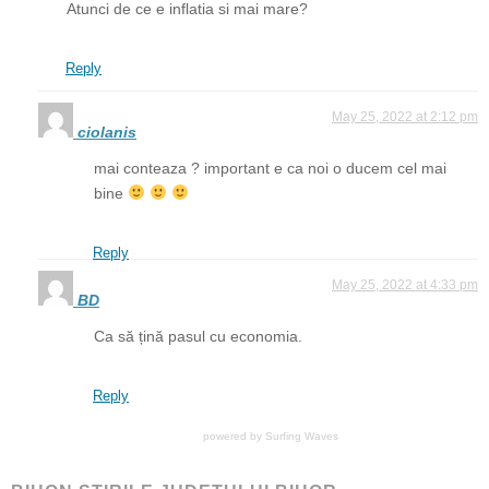
Atunci de ce e inflatia si mai mare?
Reply
May 25, 2022 at 2:12 pm
ciolanis
mai conteaza ? important e ca noi o ducem cel mai
bine
Reply
May 25, 2022 at 4:33 pm
BD
Ca să țină pasul cu economia.
Reply
powered by
Surfing Waves