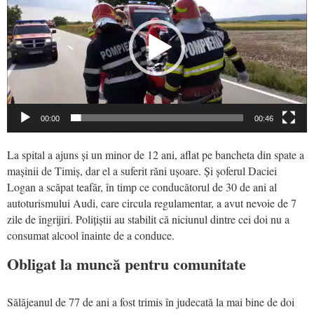
00:00
00:46
La spital a ajuns și un minor de 12 ani, aflat pe bancheta din spate a
mașinii de Timiș, dar el a suferit răni ușoare. Și șoferul Daciei
Logan a scăpat teafăr, în timp ce conducătorul de 30 de ani al
autoturismului Audi, care circula regulamentar, a avut nevoie de 7
zile de îngrijiri. Polițiștii au stabilit că niciunul dintre cei doi nu a
consumat alcool înainte de a conduce.
Obligat la muncă pentru comunitate
Sălăjeanul de 77 de ani a fost trimis în judecată la mai bine de doi