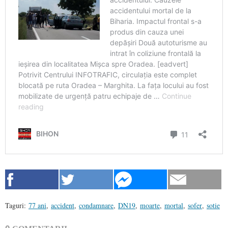
Taguri:
77 ani
,
accident
,
condamnare
,
DN19
,
moarte
,
mortal
,
sofer
,
sotie