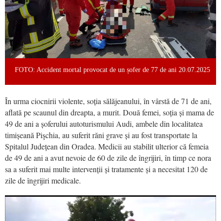
FOTO: Accident mortal provocat de un șofer de 77 de ani 20.07.2025
În urma ciocnirii violente, soția sălăjeanului, în vârstă de 71 de ani,
aflată pe scaunul din dreapta, a murit. Două femei, soția și mama de
49 de ani a șoferului autoturismului Audi, ambele din localitatea
timișeană Pişchia, au suferit răni grave și au fost transportate la
Spitalul Județean din Oradea. Medicii au stabilit ulterior că femeia
de 49 de ani a avut nevoie de 60 de zile de îngrijiri, în timp ce nora
sa a suferit mai multe intervenții și tratamente și a necesitat 120 de
zile de îngrijiri medicale.
Video
Player