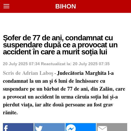
BIHON
Șofer de 77 de ani, condamnat cu
suspendare după ce a provocat un
accident în care a murit soția lui
20 July 2025 07:34
Reactualizat la:
20 July 2025 07:35
Scris de Adrian Laboș
Judecătoria Marghita l-a
-
condamnat la un an și 6 luni de închisoare cu
suspendare pe un bărbat de 77 de ani, din Zalău, care
a provocat un accident în urma căruia soția lui și-a
pierdut viața, iar alte două persoane au fost grav
rănite.