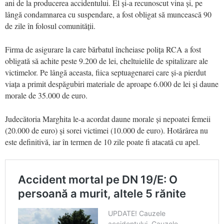
ani de la producerea accidentului. El și-a recunoscut vina și, pe
lângă condamnarea cu suspendare, a fost obligat să muncească 90
de zile în folosul comunității.
Firma de asigurare la care bărbatul încheiase polița RCA a fost
obligată să achite peste 9.200 de lei, cheltuielile de spitalizare ale
victimelor. Pe lângă aceasta, fiica septuagenarei care și-a pierdut
viața a primit despăgubiri materiale de aproape 6.000 de lei și daune
morale de 35.000 de euro.
Judecătoria Marghita le-a acordat daune morale și nepoatei femeii
(20.000 de euro) și sorei victimei (10.000 de euro). Hotărârea nu
este definitivă, iar în termen de 10 zile poate fi atacată cu apel.