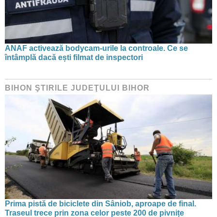
ANAF activează bodycam-urile la controale. Ce se
întâmplă dacă ești filmat de inspectori
BIHON ŞTIRILE JUDEŢULUI BIHOR
Prima pistă de biciclete din Sâniob, aproape de final.
Traseul trece prin zona celor peste 200 de pivnițe