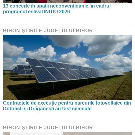
13 concerte în spaţii neconvenţioanle, în cadrul
programul estival INITIO 2026
BIHON ŞTIRILE JUDEŢULUI BIHOR
Contractele de execuție pentru parcurile fotovoltaice din
Dobrești și Drăgănești au fost semnate
BIHON ŞTIRILE JUDEŢULUI BIHOR