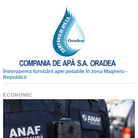
Întreruperea furnizării apei potabile în zona Magheru–
Republicii
ECONOMIC