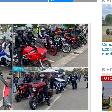
BIH
Cerea
Expli
nunți
BIH
FOT