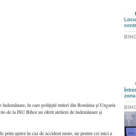
Locui
cont
BIH
Între
zona
îndemânare, în care polițiștii rutieri din România și Ungaria
BIH
moto de la ISU Bihor au oferit ateliere de îndemânare și
prim ajutor în caz de accident moto, iar pentru cei mici a