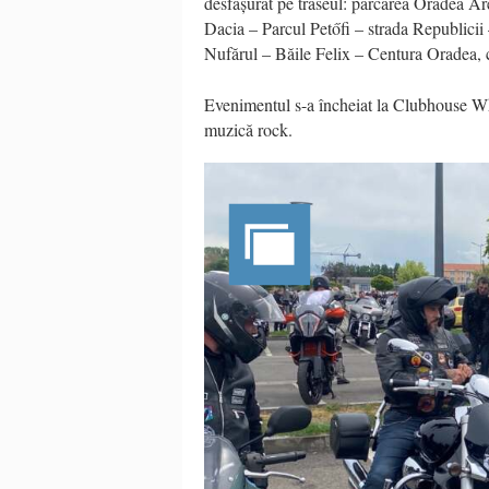
desfășurat pe traseul: parcarea Oradea 
Dacia – Parcul Petőfi – strada Republici
Nufărul – Băile Felix – Centura Oradea, 
Evenimentul s-a încheiat la Clubhouse W
muzică rock.