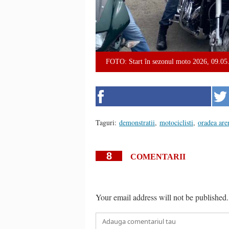
FOTO: Start în sezonul moto 2026, 09.05
Taguri:
demonstratii
,
motociclisti
,
oradea are
8
COMENTARII
Your email address will not be published.