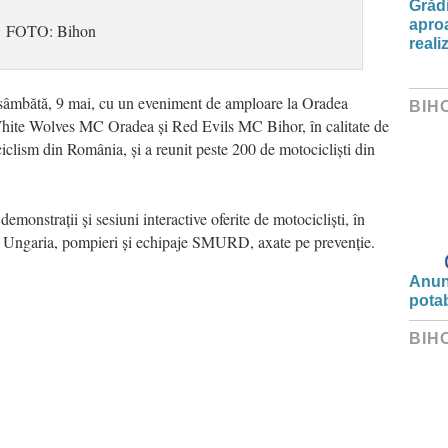
Grădi
aproa
FOTO: Bihon
reali
 sâmbătă, 9 mai, cu un eveniment de amploare la Oradea
BIH
White Wolves MC Oradea și Red Evils MC Bihor, în calitate de
clism din România, și a reunit peste 200 de motocicliști din
demonstrații și sesiuni interactive oferite de motocicliști, în
es, Ungaria, pompieri și echipaje SMURD, axate pe prevenție.
Anunț
potab
BIH