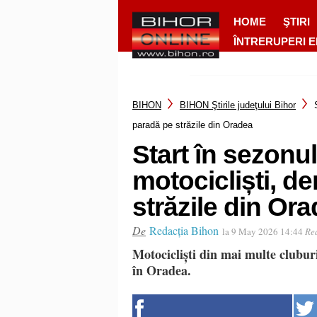
HOME
ŞTIRI
ÎNTRERUPERI 
BIHON
BIHON Ştirile judeţului Bihor
paradă pe străzile din Oradea
Start în sezonu
motocicliști, d
străzile din Or
De
Redacția Bihon
la 9 May 2026 14:44
Rea
Motocicliști din mai multe clubur
în Oradea.