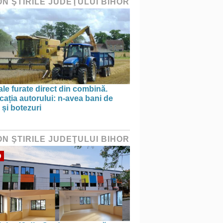
ON ŞTIRILE JUDEŢULUI BIHOR
le furate direct din combină.
cația autorului: n-avea bani de
 și botezuri
ON ŞTIRILE JUDEŢULUI BIHOR
O