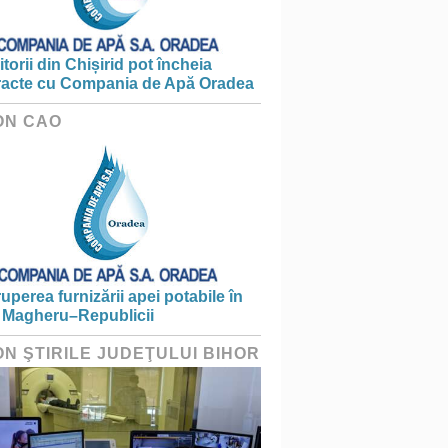
torii din Chișirid pot încheia
racte cu Compania de Apă Oradea
ON CAO
ruperea furnizării apei potabile în
 Magheru–Republicii
ON ŞTIRILE JUDEŢULUI BIHOR