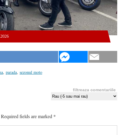
.2026
na
,
parada
,
sezonul moto
filtreaza comentariile
Required fields are marked
*