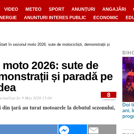
VIDEO
METEO
SPORT
ANUNȚURI
ANGAJĂRI
ENERGIE
ANUNTURI INTERES PUBLIC
ECONOMIC
ED
Start în sezonul moto 2026: sute de motocicliști, demonstrații și
BIH
l moto 2026: sute de
emonstrații și paradă pe
adea
8
ctualizat la:
9 May 2026 15:04
Comentarii
Doi t
i din țară au turat motoarele la debutul sezonului,
ani, 
progr