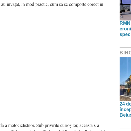
re au învățat, în mod practic, cum să se comporte corect în
RMN 
croni
speci
BIH
24 de
încep
Beiu
ă a motocicliștilor. Sub privirile curioșilor, aceasta s-a