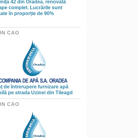
nița 42 din Oradea, renovată
pe complet. Lucrările sunt
zate în proporție de 90%
ON CAO
 de întrerupere furnizare apă
ilă pe strada Uzinei din Tileagd
ON CAO