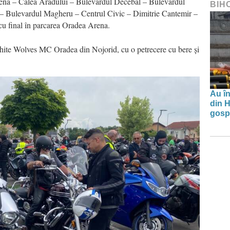
Arena – Calea Aradului – Bulevardul Decebal – Bulevardul
BIH
i – Bulevardul Magheru – Centrul Civic – Dimitrie Cantemir –
cu final în parcarea Oradea Arena.
hite Wolves MC Oradea din Nojorid, cu o petrecere cu bere și
Au în
din H
gospo