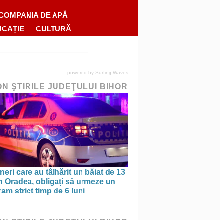
COMPANIA DE APĂ
UCAȚIE
CULTURĂ
powered by
Surfing Waves
ON ŞTIRILE JUDEŢULUI BIHOR
ineri care au tâlhărit un băiat de 13
în Oradea, obligați să urmeze un
am strict timp de 6 luni