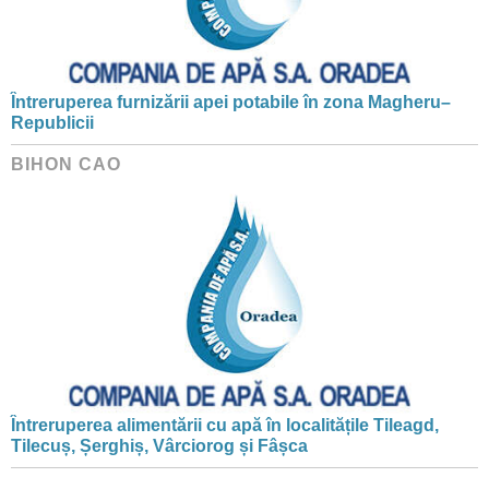
Întreruperea furnizării apei potabile în zona Magheru–
Republicii
BIHON CAO
Întreruperea alimentării cu apă în localitățile Tileagd,
Tilecuș, Șerghiș, Vârciorog și Fâșca