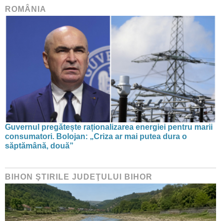
ROMÂNIA
Guvernul pregătește raționalizarea energiei pentru marii
consumatori. Bolojan: „Criza ar mai putea dura o
săptămână, două”
BIHON ŞTIRILE JUDEŢULUI BIHOR