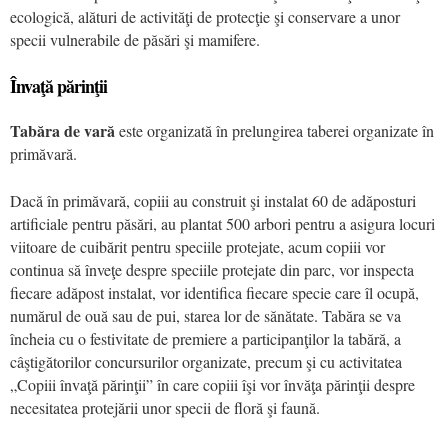
ecologică, alături de activităţi de protecţie şi conservare a unor
specii vulnerabile de păsări şi mamifere.
Învaţă părinţii
Tabăra de vară
este organizată în prelungirea taberei organizate în
primăvară.
Dacă în primăvară, copiii au construit şi instalat 60 de adăposturi
artificiale pentru păsări, au plantat 500 arbori pentru a asigura locuri
viitoare de cuibărit pentru speciile protejate, acum copiii vor
continua să înveţe despre speciile protejate din parc, vor inspecta
fiecare adăpost instalat, vor identifica fiecare specie care îl ocupă,
numărul de ouă sau de pui, starea lor de sănătate. Tabăra se va
încheia cu o festivitate de premiere a participanţilor la tabără, a
câştigătorilor concursurilor organizate, precum şi cu activitatea
„Copiii învaţă părinţii” în care copiii îşi vor învăţa părinţii despre
necesitatea protejării unor specii de floră şi faună.