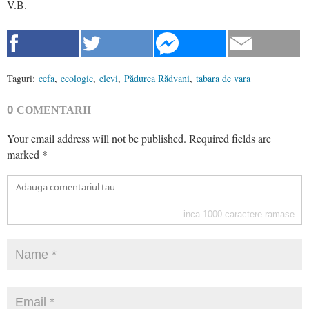
V.B.
Taguri:
cefa
,
ecologic
,
elevi
,
Pădurea Rădvani
,
tabara de vara
0
COMENTARII
Your email address will not be published.
Required fields are
marked
*
inca
1000
caractere ramase