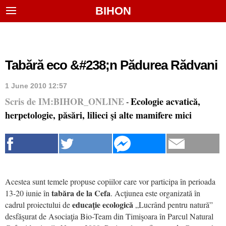
BIHON
Tabără eco &#238;n Pădurea Rădvani
1 June 2010 12:57
Scris de IM:BIHOR_ONLINE
Ecologie acvatică,
-
herpetologie, păsări, lilieci şi alte mamifere mici
Acestea sunt temele propuse copiilor care vor participa în perioada
tabăra de la Cefa
13-20 iunie în
. Acţiunea este organizată în
educaţie ecologică
cadrul proiectului de
„Lucrând pentru natură”
desfăşurat de Asociaţia Bio-Team din Timişoara în Parcul Natural