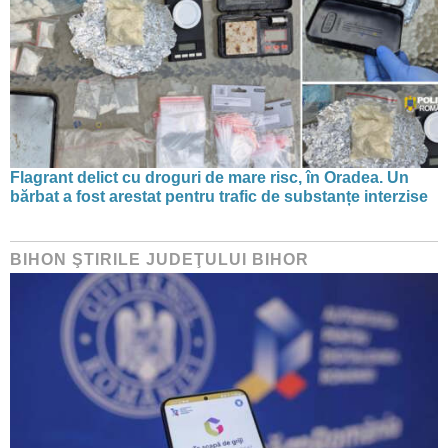
Flagrant delict cu droguri de mare risc, în Oradea. Un
bărbat a fost arestat pentru trafic de substanțe interzise
BIHON ŞTIRILE JUDEŢULUI BIHOR