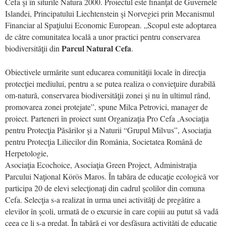
Cefa şi în siturile Natura 2000. Proiectul este finanţat de Guvernele
Islandei, Principatului Liechtenstein şi Norvegiei prin Mecanismul
Financiar al Spaţiului Economic European. „Scopul este adoptarea
de către comunitatea locală a unor practici pentru conservarea
Parcul Natural Cefa
biodiversităţii din
.
Obiectivele urmărite sunt educarea comunităţii locale în direcţia
protecţiei mediului, pentru a se putea realiza o convieţuire durabilă
om-natură, conservarea biodiversităţii zonei şi nu în ultimul rând,
promovarea zonei protejate”, spune Milca Petrovici, manager de
proiect. Parteneri în proiect sunt Organizaţia Pro Cefa ,Asociaţia
pentru Protecţia Păsărilor şi a Naturii “Grupul Milvus”, Asociaţia
pentru Protecţia Liliecilor din România, Societatea Română de
Herpetologie,
Asociaţia Ecochoice, Asociaţia Green Project, Administraţia
Parcului Naţional Körös Maros. În tabăra de educaţie ecologică vor
participa 20 de elevi selecţionaţi din cadrul şcolilor din comuna
Cefa. Selecţia s-a realizat în urma unei activităţi de pregătire a
elevilor în şcoli, urmată de o excursie în care copiii au putut să vadă
ceea ce li s-a predat. În tabără ei vor desfăşura activităţi de educaţie